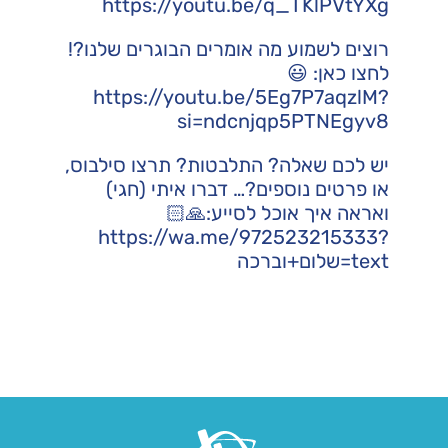
https://youtu.be/q_TKlPVtYXg
רוצים לשמוע מה אומרים הבוגרים שלנו?!
לחצו כאן: 😃
https://youtu.be/5Eg7P7aqzlM?
si=ndcnjqp5PTNEgyv8
יש לכם שאלה? התלבטות? תרצו סילבוס,
או פרטים נוספים?… דברו איתי (חגי)
ואראה איך אוכל לסייע:🙏🏻
https://wa.me/972523215333?
text=שלום+וברכה