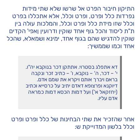
התיקון חיבור הפרט אל שרשו שלא שתי מידות
נפרדות כלל ופרט, ופרט וכלל, אלא אתכללו בפרט
וכלל שזו מידת כלל ופרט וכלל, והמלכות עולה בין
ת"ת ליסוד והכל גוף אחד שוקין ודרועין ןאפי' הקדים
שוקין להדגיש שהם בגוף אחד, ימינא ושמאלא, שהכל
אחד וכמו שממשיך:
דא אתפלג בסטרוי. אתתקן דכר בנוקבא יה"ו.
י' – דכר, ה' – נוקבא, ו' – כתיב זכר ונקבה
בראם ויברך אותם ויקרא את שמם אדם.
דיוקנא ופרצופא דאדם יתיב על כרסייא וכתיב
(יחזקאל א') ועל דמות הכסא דמות כמראה
אדם עליו.
אחר שהזכיר את שתי הבחינות של כלל ופרט ופרט
וכלל בלשון המדוייקת ש: