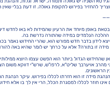
גירסא השניה יש גאולה ותמורה, ישראל וגלות, והנהגת מ
וצריך להחזיר בפירוש לתקופת גאולה. זו דעת בבלי שאין ח
——
בטאת באופן מיוחד את הרעיון שהמידות לא באו לחדש דינ
 ההלכה הנלמדים במידה שהתורה נדרשת בה.
צא לידון בדבר חדש מפורש הוא, שהרי החידוש נאמר בכתוב
מידה זו בתורה? אלא על כרחך יש לומר שהיא באה להורו
ן שהחידוש הגדול ביותר הוא הפשט עצמו היוצא ממילותי
מהרב אויערבך שליט"א, לרפו"ש, שרש"י דווקא משום הצמ
ן הראשונים.
נהגת מידה זו הוא חזרתו לכללו בפירוש. עיקר הנהגת ה
 אינו חוזר לכללו למסגרת הכלל, הרי אין לך בו אלא חיד