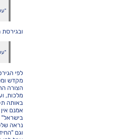
"על
ובגירסת ה
"על
לפי הגירס
מקדש ומל
הצורה ההפ
מלכות, וע
באותה תקו
אמנם אין 
בישראל" י
נראה שלפי
וגם "החיד