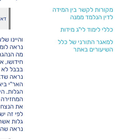
מקורות לקשר בין המידה
לדין הנלמד ממנה
דאי
כללי לימוד לי"ג מידות
והיינו של
למאגר התורני של כלל
נראה לומר
השיעורים באתר
מה הנהגת 
חידושו, א
בבבל לא 
נראה שדבר
האר"י ביא
הגלות. הי
המחזירה מ
את הנצח ל
לפי זה יש
גלות אשר 
נראה שהדב