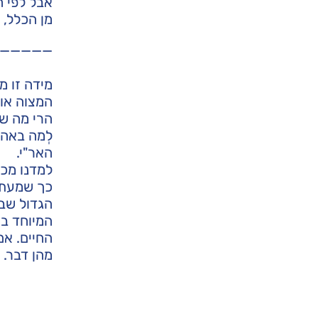
אבל לפי ה
מן הכלל, 
—————
מידה זו מ
המצוה או
הרי מה שי
לְמה באה 
האר"י.
למדנו מכא
כך שמעתי 
הגדול שבי
המיוחד בה
החיים. אם
מהן דבר.