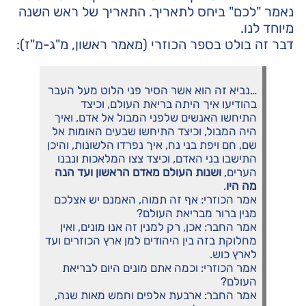
נאמר "לכם" ביחס לתאריך. התאריך של ראש השנה
מיוחד לנו.
דבר זה בולט בספר הכוזרי (מאמר ראשון, מ"ג-מ"ז):
…נביא זה הוא אשר הסיר פני הלוט מעל העבר
בהודיעו איך היתה בריאת העולם, וכיצד
התיחשו האנשים שלפני המבול אל אדם, ואיך
היה המבול, וכיצד התיחשו שבעים האומות אל
שם, חם ויפת בני נח, איך נפרדו הלשונות, והיכן
התישבו בני האדם, וכיצד צצו המלאכות ונבנו
הערים,
ושנות העולם מאדם הראשון ועד הנה
מה היו
.
אמר הכוזרי: אף זה תמוה, האמנם יש אצלכם
מנין ברור מבריאת העולם?
אמר החבר: אכן, רק למנין זה אנו מונים, ואין
מחלוקת בזה בין היהודים למן ארץ הכוזרים ועד
לארץ כוש.
אמר הכוזרי: וכמה אתם מונים היום לבריאת
העולם?
אמר החבר: ארבעת אלפים וחמש מאות שנה,