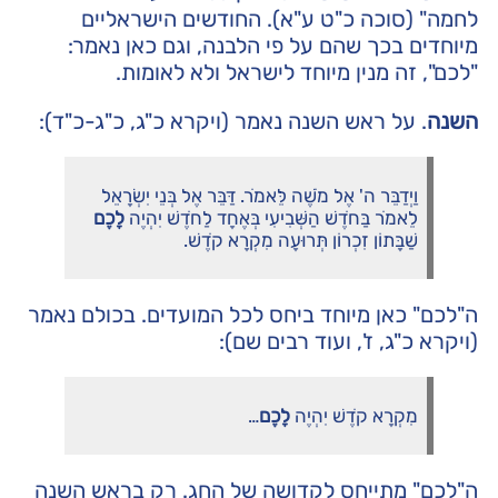
לחמה" (סוכה כ"ט ע"א). החודשים הישראליים
מיוחדים בכך שהם על פי הלבנה, וגם כאן נאמר:
"לכם", זה מנין מיוחד לישראל ולא לאומות.
השנה
. על ראש השנה נאמר (ויקרא כ"ג, כ"ג-כ"ד):
וַיְדַבֵּר ה' אֶל מֹשֶׁה לֵּאמֹר. דַּבֵּר אֶל בְּנֵי יִשְׂרָאֵל
לֵאמֹר בַּחֹדֶשׁ הַשְּׁבִיעִי בְּאֶחָד לַחֹדֶשׁ יִהְיֶה
לָכֶם
שַׁבָּתוֹן זִכְרוֹן תְּרוּעָה מִקְרָא קֹדֶשׁ.
ה"לכם" כאן מיוחד ביחס לכל המועדים. בכולם נאמר
(ויקרא כ"ג, ז', ועוד רבים שם):
מִקְרָא קֹדֶשׁ יִהְיֶה
לָכֶם
…
ה"לכם" מתייחס לקדושה של החג. רק בראש השנה