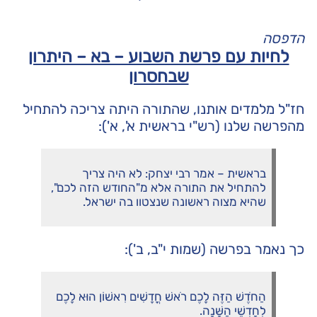
הדפסה
לחיות עם פרשת השבוע – בא – היתרון
שבחסרון
חז"ל מלמדים אותנו, שהתורה היתה צריכה להתחיל
מהפרשה שלנו (רש"י בראשית א', א'):
בראשית – אמר רבי יצחק: לא היה צריך
להתחיל את התורה אלא מ"החודש הזה לכם",
שהיא מצוה ראשונה שנצטוו בה ישראל.
כך נאמר בפרשה (שמות י"ב, ב'):
הַחֹדֶשׁ הַזֶּה לָכֶם רֹאשׁ חֳדָשִׁים רִאשׁוֹן הוּא לָכֶם
לְחָדְשֵׁי הַשָּׁנָה.