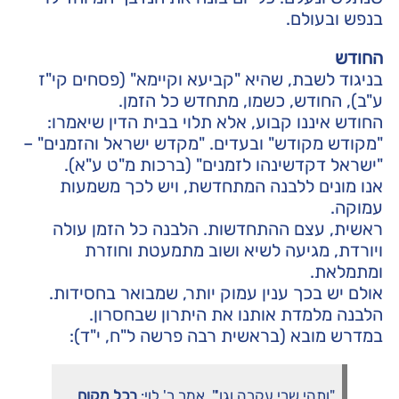
בנפש ובעולם.
החודש
בניגוד לשבת, שהיא "קביעא וקיימא" (פסחים קי"ז
ע"ב), החודש, כשמו, מתחדש כל הזמן.
החודש איננו קבוע, אלא תלוי בבית הדין שיאמרו:
"מקודש מקודש" ובעדים. "מקדש ישראל והזמנים" –
"ישראל דקדשינהו לזמנים" (ברכות מ"ט ע"א).
אנו מונים ללבנה המתחדשת, ויש לכך משמעות
עמוקה.
ראשית, עצם ההתחדשות. הלבנה כל הזמן עולה
ויורדת, מגיעה לשיא ושוב מתמעטת וחוזרת
ומתמלאת.
אולם יש בכך ענין עמוק יותר, שמבואר בחסידות.
הלבנה מלמדת אותנו את היתרון שבחסרון.
במדרש מובא (בראשית רבה פרשה ל"ח, י"ד):
"ותהי שרי עקרה וגו'", אמר ר' לוי:
בכל מקום