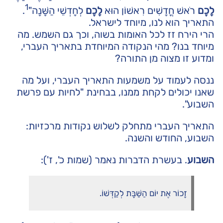
1
לָכֶם
רֹאשׁ חֳדָשִׁים רִאשׁוֹן הוּא
לָכֶם
לְחָדְשֵׁי הַשָּׁנָה"
.
התאריך הוא לנו, מיוחד לישראל.
הרי הירח זז לכל האומות בשוה, וכך גם השמש. מה
מיוחד בנו? מהי הנקודה המיוחדת בתאריך העברי,
ומדוע זו מצוה מן התורה?
ננסה לעמוד על משמעות התאריך העברי, ועל מה
שאנו יכולים לקחת ממנו, בבחינת "לחיות עם פרשת
השבוע".
התאריך העברי מתחלק לשלוש נקודות מרכזיות:
השבוע, החודש והשנה.
השבוע
. בעשרת הדברות נאמר (שמות כ', ז'):
זָכוֹר אֶת יוֹם הַשַּׁבָּת לְקַדְּשׁוֹ.