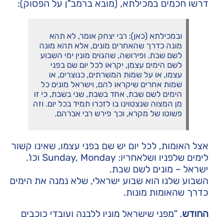
דרשו חכמים במכילתא, (מובא ברמב"ן על הפסוק):
ובמכילתא (כאן): רבי יצחק אומר, לא תהא
מונה כדרך שהאחרים מונים, אלא תהא מונה
לשם שבת. ופירושה, שהגוים מונין ימי השבוע
לשם הימים עצמן, יקראו לכל יום שם בפני
עצמו, או על שמות המשרתים, כנוצרים, או
שמות אחרים שיקראו להם, וישראל מונים כל
הימים לשם שבת, אחד בשבת, שני בשבת, כי זו
מן המצוה שנצטוינו בו לזכרו תמיד בכל יום. וזה
פשוטו של מקרא, וכך פירש רבי אברהם.
אצל האומות, לכל יום יש שם בפני עצמו, שאינו קשור
לימים שלפניו ושלאחריו: Sunday, Monday וכו'.
ישראל – מונים לשם שבת.
השבוע שלנו הוא שבוע ישראלי, שלא נמנה את הימים
כדרך שהאומות מונות.
החודש
. "מפני שישראל מונין ללבנה ועובדי כוכבים