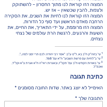
המצוה הזו קוראת לנו מתוך החסרון – להשתוקק
ולצפות, להבין שכשאין – אז יש.
המצוה הזו קוראת לנו לחיות את השנים, את הסקירה
הרחבה מאדם הראשון ועד סוף כל הדורות.
המצוה הזו מרוממת, על ידי התאריך, את החיים, את
השעות והרגעים, לרגשת הרת עולמים של נצחי
נצחים.
1
עי' בזוה"ק ח"ב בא, ל"ט ע"ב: "אמר רבי יהודה: לכם תרי זמני למה…".
2
עי' ב"לחיות עם פרשת השבוע" ח"א עמ' 168.
3
עי' באורות הקודש ח"ב עמ' תקל"ז, ובאגרות ראי"ה ח"א אגרת צ"א וקל"ד,
ואכמ"ל.
כתיבת תגובה
האימייל לא יוצג באתר.
שדות החובה מסומנים
*
התגובה שלך
*