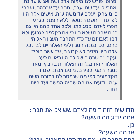
ופרוטן פורש לנו מימות אדם ושת ואנוש עד נח,
ואחרי כן עד שם ועבר, ומהם עד אברהם, ואחרי
כן מיצחק ויעקב עד משה ע"ה. אישים אלה היו
לפי סדר יחשם הנמשך ללא הפסק כגרעין
הפרי לאדם וכסגולתו, ולכל אחד מהם היו גם
בנים אחרים שלא היו כי אם כקלפה לגרעין ולא
דמו לאבותם עד כדי התחבר הענין האלוהי
בהם, ולכן נמנה המנין לפי האלוהיים לבד, כל
אלה היו יחידים לא קבוצים, עד אשר הוליד
יעקב י"ב שבטים שכולם היו ראויים לענין
האלוהי, ואז נגלתה האלוהות בקבוץ ומאז
נמנה המנין לפיהם. מונים אנחנו שנות
הקדמונים לפי מה שנמסר לנו בתורת משה
ע"ה ויודעים אנו מה שהיה ממשה ועד היום
הזה.
הדו שיח הזה דומה לאדם ששואל את חברו:
אתה יודע מה השעה?
כן.
אז מה השעה?
למה החבר לא ענה מיד מהו התאריך שלנו?