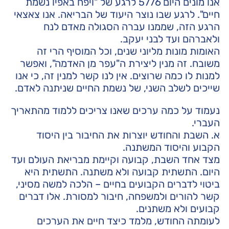
אנו מונים היום 5776 לרגע של "ויפח באפיו נשמת
חיים". לרגע שבו נוצר היעוד של הבריאה. אנו צאצאי
הרגע הזה, שממנו עברה הסגולה מאדם לנח
ולאברהם ועד לבני יעקב.
האומות מונות מליוני שנים, וכל המוסיף הרי זה
משובח. זה מנין ליצירת ה"עפר מן האדמה", ואפשר
למנות לו כמה שרוצים. אין לנו קשר למנין זה, כי אנו
שייכים לשלב השני, של נשמת החיים שניתנה לאדם.
נעמוד על כמה ערכים שאנו צריכים ללמוד מהתאריך
העברי.
א. השבת והחודש יוצרות את החיבור בין היסוד
הקבוע והיסוד המשתנה.
מצד אחד השבת, קבועה וקיימת מבריאת העולם ועד
היום. התשתית קבועה ולא משתנה. התשתית היא
ביטוי לדברים הקבועים בחיים – הלכה למשה מסיני,
קשר להורים ולמשפחה, חיבור למסורת. אלו דברים
קבועים ולא משתנים.
לעומתה החודש, מלמד כיצד חיים את הערכים