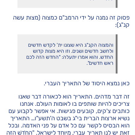
פסוק זה נמנה על ידי הרמב"ם כמצוה (מצות עשה
קנ"ג):
והמצוה הקנ"ג היא שצונו ית' לקדש חדשים
ולחשב חדשים ושנים. וזו היא מצות קדוש
החדש. והוא אמרו יתעלה: "החדש הזה לכם
ראש חדשים".
כאן נמצא היסוד של התאריך העברי.
זה דבר מדהים. התאריך הוא לכאורה דבר שאנו
צריכים להיות שותפים בו לאומות העולם. אנחנו
כותבים צ'קים, קובעים פגישות. אי אפשר לקבוע עם
נשיא ארצות הברית בי"ג בשבט ה'תשע"ו… התאריך
הוא הבסיס לקשר עם כל אדם על פני האדמה. ובכל
זאת יש לנו תאריך עברי, מיוחד לישראל. "הַחֹדֶשׁ הַזֶּה