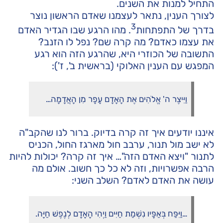
התחיל למנות את השנים.
לצורך הענין, נתאר לעצמנו שאדם הראשון נוצר
3
בדרך של התפתחות
. מהו הרגע שבו הגדיר האדם
את עצמו כאדם? מה קרה שם? נפל לו הזנב?
התשובה של הכוזרי היא, שהרגע הזה הוא רגע
המפגש עם הענין האלוקי (בראשית ב', ז'):
וַיִּיצֶר ה' אֱלֹהִים אֶת הָאָדָם עָפָר מִן הָאֲדָמָה…
איננו יודעים איך זה קרה בדיוק. ברור לנו שהקב"ה
לא ישב מול תנור, ערבב חול מארגז החול, הכניס
לתנור "ויצא האדם הזה"… איך זה קרה? יכולות להיות
הרבה אפשרויות, וזה לא כל כך חשוב. אולם מה
עושה את האדם לאדם? השלב השני:
…וַיִּפַּח בְּאַפָּיו נִשְׁמַת חַיִּים וַיְהִי הָאָדָם לְנֶפֶשׁ חַיָּה.