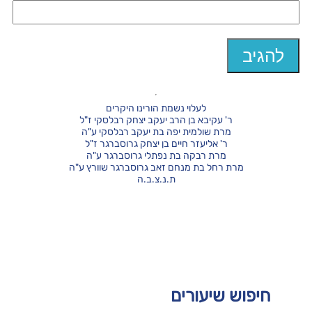
לעלוי נשמת הורינו היקרים
ר' עקיבא בן הרב יעקב יצחק רבלסקי ז"ל
מרת שולמית יפה בת יעקב רבלסקי ע"ה
ר' אליעזר חיים בן יצחק גרוסברגר ז"ל
מרת רבקה בת נפתלי גרוסברגר ע"ה
מרת רחל בת מנחם זאב גרוסברגר שוורץ ע"ה
ת.נ.צ.ב.ה
חיפוש שיעורים