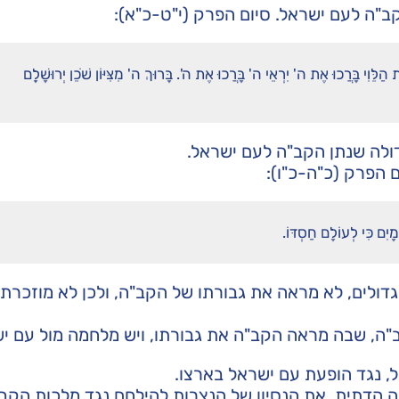
"ה לעם ישראל. סיום הפרק (י"ט-כ"א):
ַלֵּוִי בָּרֲכוּ אֶת ה' יִרְאֵי ה' בָּרֲכוּ אֶת ה'. בָּרוּךְ ה' מִצִּיּוֹן שֹׁכֵן יְרוּשָׁלִָם
ולה שנתן הקב"ה לעם ישראל.
 הפרק (כ"ה-כ"ו):
ָיִם כִּי לְעוֹלָם חַסְדּוֹ.
גדולים, לא מראה את גבורתו של הקב"ה, ולכן לא מוזכרת
"ה, שבה מראה הקב"ה את גבורתו, ויש מלחמה מול עם יש
, נגד הופעת עם ישראל בארצו.
 הדתית, את הנסיון של הנצרות להילחם נגד מלכות הקב