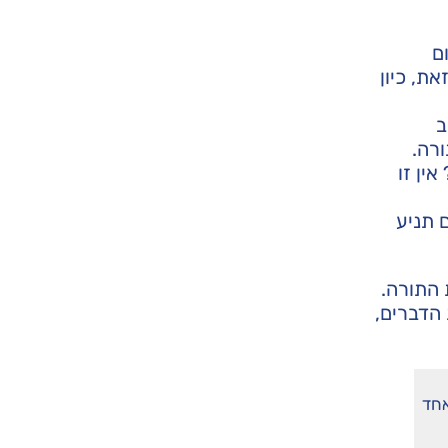
ם
ת, כיון
ב
ורה.
ין זו
 תניע
 התורה.
הדברים,
אחד