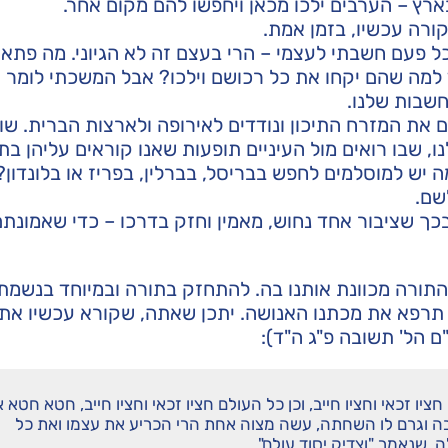
בארץ – הערבים ילכו מכאן ויחפשו להם מקום אחר.
קורה עכשיו, בזמן אמת.
ל פעם חשבתי לעצמי – הרי בעצם זה לא הגיוני. מה פתאו
למה שהם יקחו את כל רכושם וילכו? אבל המשכתי לומר זא
חשבות שלנו.
 את המזרח התיכון ונודדים לאירופה ולארצות הברית. שו
, שבו רואים מול העיניים תופעות שאנו קוראים עליהן בת
 יש למוסלמים לחפש בבריסל, בברלין, בפריז או בלונדון? א
שם.
כך שציבור אחד נחוש, מאמין וחזק בדרכו – כדי שאמונתם
התורה מכוונת אותנו בה. להתחזק בתורה ובמיוחד בנשמת
 תרפא את מכתנו האנושה. יתכן שאתה, שקורא עכשיו את 
"ם הל' תשובה פ"ג ה"ד):
ו זכאי וחציו חייב, וכן כל העולם חציו זכאי וחציו חייב, חטא חטא 
בה וגרם לו השחתה, עשה מצוה אחת הרי הכריע את עצמו ואת כל
, שנאמר "וצדיק יסוד עולם".