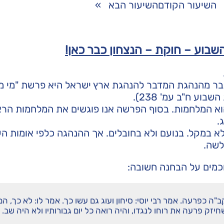
השיעור הקודם
השיעור הבא
»
בוע – חוקת – הנצחון כבר כאן!
ר מהנהגת המדבר להנהגת ארץ ישראל היא פרשת "מי מר
ע ח"ב עמ' 238).
וא המלחמות. בסוף הפרשה אנו פוגשים את המלחמות הרא
.
א במקל. בנועם ולא בחובלים. אך ההנהגה כלפי אומות הע
לשה.
חכמים על הבחנה חשובה:
"ה כפרעה. אמר רבי יוסי: סיחון ועוג גם עשו כך. אמר לו: לא כך, הם
זק פרעה את רוחו לנגדו, והיה רואה כל יום גבורותיו ולא היה שב.