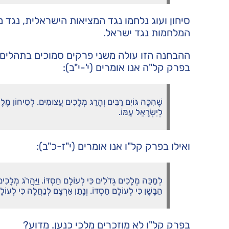
סיחון ועוג נלחמו נגד המציאות הישראלית, נגד 
המלחמות נגד ישראל.
ההבחנה הזו עולה משני פרקים סמוכים בתהלים:
בפרק קל"ה אנו אומרים (י'-י"ב):
שֶׁהִכָּה גּוֹיִם רַבִּים וְהָרַג מְלָכִים עֲצוּמִים. לְסִיחוֹן מֶלֶך
לְיִשְׂרָאֵל עַמּוֹ.
ואילו בפרק קל"ו אנו אומרים (י"ז-כ"ב):
לְמַכֵּה מְלָכִים גְּדֹלִים כִּי לְעוֹלָם חַסְדּוֹ. וַיַּהֲרֹג מְלָכִי
הַבָּשָׁן כִּי לְעוֹלָם חַסְדּוֹ. וְנָתַן אַרְצָם לְנַחֲלָה כִּי לְעוֹלָ
בפרק קל"ו לא מוזכרים מלכי כנען. מדוע?