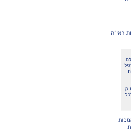
ת ראי"ה
לם
יל
ת
יק
כל
מכות
ת