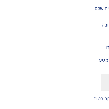
יה שלם
ובה
ון
מגיע
קב בטוח