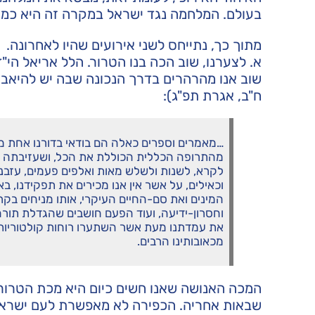
בעולם. המלחמה נגד ישראל במקרה זה היא כמיי
מתוך כך, נתייחס לשני אירועים שהיו לאחרונה.
א. לצערנו, שוב הכה בנו הטרור. הלל אריאל הי
שוב אנו מהרהרים בדרך הנכונה שבה יש להיאבק 
ח"ב, אגרת תפ"ג):
…מאמרים וספרים כאלה הם בודאי בדורנו אחת מ
מהתרופה הכללית הכוללת את הכל, ושעזיבתה היא
לקרא, לשנות ולשלש מאות ואלפים פעמים, עזבנו
וכאילים, על אשר אין אנו מכירים את תפקידנו, ב
המינים ואת סם-החיים העיקרי, אותו מניחים בק
וחסרון-ידיעה, ועוד הפעם חושבים שהגדלת תור
את עמדתנו מעת אשר השתערו רוחות קולטוריות, 
מכאובותינו הרבים.
המכה האנושה שאנו חשים כיום היא מכת הטרור.
שבאות אחריה. הכפירה לא מאפשרת לעם ישראל ל