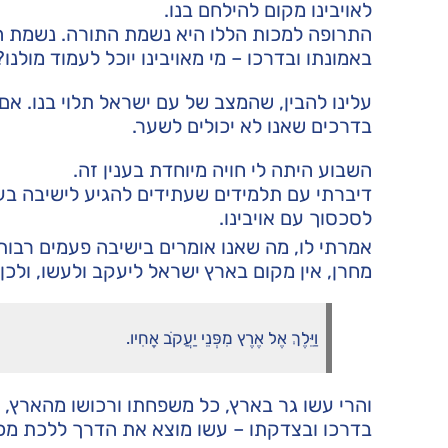
לאויבינו מקום להילחם בנו.
התרופה למכות הללו היא נשמת התורה. נשמת ה
באמונתו ובדרכו – מי מאויבינו יוכל לעמוד מולנו?
עלינו להבין, שהמצב של עם ישראל תלוי בנו. אם
בדרכים שאנו לא יכולים לשער.
השבוע היתה לי חויה מיוחדת בענין זה.
דיברתי עם תלמידים שעתידים להגיע לישיבה בע
לסכסוך עם אויבינו.
אמרתי לו, מה שאנו אומרים בישיבה פעמים רבות
מחרן, אין מקום בארץ ישראל ליעקב ולעשו, ולכן ע
וַיֵּלֶךְ אֶל אֶרֶץ מִפְּנֵי יַעֲקֹב אָחִיו.
והרי עשו גר בארץ, כל משפחתו ורכושו מהארץ, 
בדרכו ובצדקתו – עשו מוצא את הדרך ללכת מכא