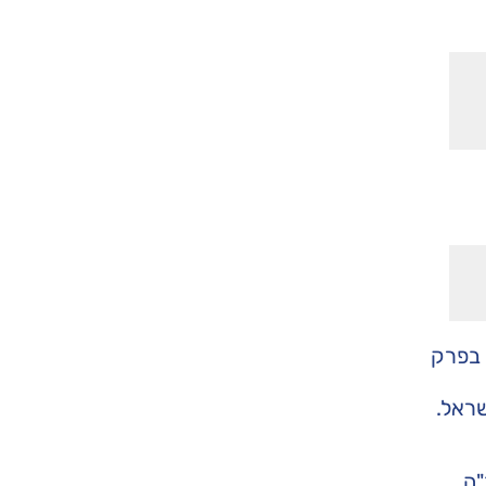
 בפרק
ראל.
"ה