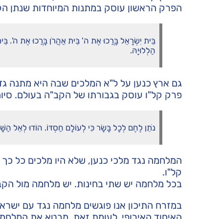
הפרק הראשון עוסק במתנות המיוחדות שנתן הקב
בֵּית יִשְׂרָאֵל בָּרֲכוּ אֶת ה' בֵּית אַהֲרֹן בָּרֲכוּ אֶת ה'. בֵּית ה
הַלְלוּיָהּ.
גם ארץ כנען על ל"א המלכים שבה היא מתנה גד
פרק קל"ו עוסק בגבורתו של הקב"ה בעולם. סיום
נֹתֵן לֶחֶם לְכָל בָּשָׂר כִּי לְעוֹלָם חַסְדּוֹ. הוֹדוּ לְאֵל הַשָּׁמ
המלחמה נגד מלכי כנען, שלא היו מלכים כל כך 
קל"ו.
בכל מלחמה יש שתי בחינות. יש מלחמה מול הקב
במזרח התיכון אנו פוגשים מלחמה נגד עם ישראל
האיחוד האירופי, לעומת זאת, מבטא את המלחמה