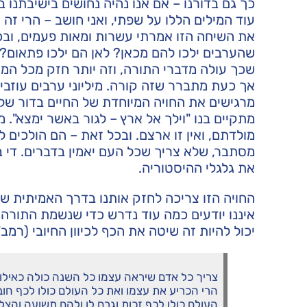
כך גם בדורנו – אם אנו נהיה נחושים בישיבתנו 
עוד המילים הללו על שפתי, ואני חושב – הרי זה 
את השיחה הזו אמרתי עשרות ומאות פעמים, ובכ
שהערבים ילכו להם מכאן? לאן הם ילכו פתאום? 
שכך עולה מדברי התורה, וזה יותר חזק מכל המ
אך כעת מתברר שזה קורה. מיליוני ערבים עוזבים
מרגישים את החויה המיוחדת של החיים בדור שלנו
מתקיים בנו "וילך אל ארץ – לגור באשר ימצא". מה
מולדתם, ואין זו ארצם. ובכל זאת – הם הולכים ל
מסתבר, שלא צריך שכל העם יאמין בדברים. די ב
את גלגלי ההיסטוריה.
החויה הזו צריכה לחזק אותנו בדרך האמיתית ש
איננו יודעים כמה עוד נדרש כדי שנשמת התורה
יכול להיות זה שיטה את הכף לכיוון החיובי (רמב
צריך כל אדם שיראה עצמו כל השנה כולה כאילו חצי
הרי הכריע את עצמו ואת כל העולם כולו לכף חו
העולם כולו לכף זכות וגרם לו ולהם תשועה והצלה