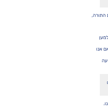
 התורה,
למען
ם אנו
עה
ו.