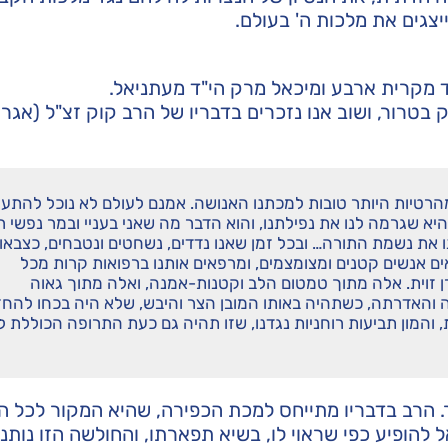
צגים את מלכות ה' בעולם.
"ד מקרית ארבע ומיכאל מרק הי"ד מעתניאל.
בטרור, ושוב אנו נזכרים בדבריו של הרב קוק זצ"ל (אגרו
הרטיות היותר טובות למכתנו האנושה. אמנם לעולם לא נוכל להתע
 שגרמה לנו את נפילתנו, והוא הדבר מה שאני בעניי ובמר נפשי רג
 את נשמת התורה… ובכל זמן שאנו נדדים, נשחטים ונטבחים, כצבאו
אים אנשים קטנים ומצומצמים, ומרפאים אותנו ברפואות קרות מכל
רן זוית. אלה מתוך טמטום הלב וקטנות-אמנה, ואלה מתוך גאוה
ה והאדרתה, כשתהיה באותו המובן הצר והיבש, שלא היה בכחו להחז
והמון תביעות רוחניות נגדנו, שזו תהיה גם כעת התרופה הכוללת ל
 הרב בדבריו מתייחס למכת הכפירה, שהיא המקור לכל ה
הופיע כפי שראוי לו, בשיא תפארתו, והחולשה הזו נותנ