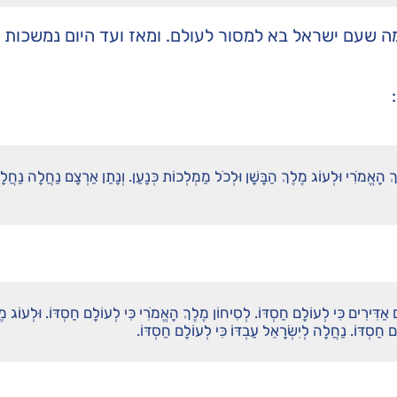
מה שעם ישראל בא למסור לעולם. ומאז ועד היום נמשכות
ְ הָאֱמֹרִי וּלְעוֹג מֶלֶךְ הַבָּשָׁן וּלְכֹל מַמְלְכוֹת כְּנָעַן. וְנָתַן אַרְצָם נַחֲלָה נַחֲל
ם אַדִּירִים כִּי לְעוֹלָם חַסְדּוֹ. לְסִיחוֹן מֶלֶךְ הָאֱמֹרִי כִּי לְעוֹלָם חַסְדּוֹ. וּלְעוֹג מֶ
ם חַסְדּוֹ. נַחֲלָה לְיִשְׂרָאֵל עַבְדּוֹ כִּי לְעוֹלָם חַסְדּוֹ.