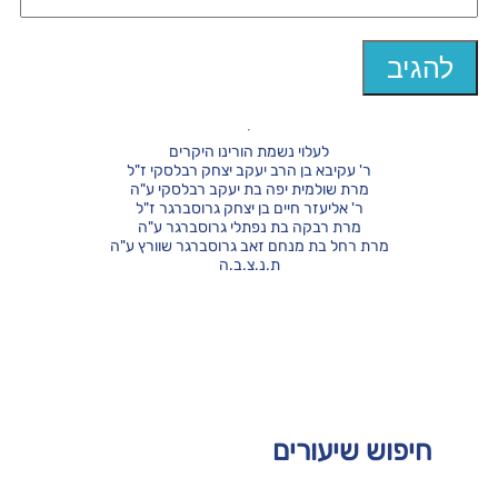
לעלוי נשמת הורינו היקרים
ר' עקיבא בן הרב יעקב יצחק רבלסקי ז"ל
מרת שולמית יפה בת יעקב רבלסקי ע"ה
ר' אליעזר חיים בן יצחק גרוסברגר ז"ל
מרת רבקה בת נפתלי גרוסברגר ע"ה
מרת רחל בת מנחם זאב גרוסברגר שוורץ ע"ה
ת.נ.צ.ב.ה
חיפוש שיעורים