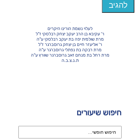
לעלוי נשמת הורינו היקרים
ר' עקיבא בן הרב יעקב יצחק רבלסקי ז"ל
מרת שולמית יפה בת יעקב רבלסקי ע"ה
ר' אליעזר חיים בן יצחק גרוסברגר ז"ל
מרת רבקה בת נפתלי גרוסברגר ע"ה
מרת רחל בת מנחם זאב גרוסברגר שוורץ ע"ה
ת.נ.צ.ב.ה
חיפוש שיעורים