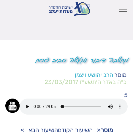
מחשבה דיבור ומעשה סביב פסח
מוסר
הרב יהושע ויצמן
כ״ה באדר ה׳תשע״ז
23/03/2017
5
מוסר
«
השיעור הקודם
השיעור הבא
»