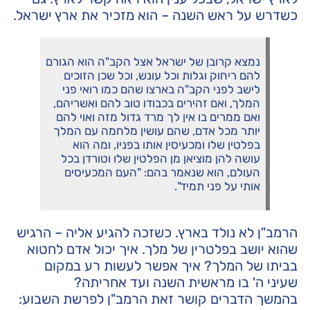
כשדרש על ראש השנה – הוא מזכיר את ארץ ישראל.
נמצא קרובן של ישראל אצל הקב"ה הוא הגורם
להם ריחוק וגלות וכל עונש, וכל שכן הזוכים
לישב לפני הקב"ה בארצו שהם כמו רואי פני
המלך, ואם זהירים בכבודו טוב להם ואשריהם,
ואם ממרים בו אין לך מרד גדול מזה ואוי להם
יותר מכל אדם, שהם עושין מלחמה עם המלך
בפלטין שלו ומכעיסין אותו בפניו, ומה הוא
עושה להן מוציאן מן הפלטין שלו וטורדן בכל
העולם, הוא שנאמר בהם: "העם המכעיסים
אותי על פני תמיד".
הרמב"ן לא נולד בארץ. כשזכה להגיע אליה – הרגיש
שהוא יושב בפלטרין של מלך. איך יכול אדם לחטוא
בביתו של המלך? איך אפשר לעשות רע במקום
שעיני ה' בו מראשית השנה ועד אחריתה?
בהמשך הדברים קושר זאת הרמב"ן לפרשת השבוע: