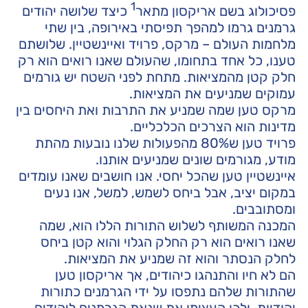
1
פסיכולוג בשם אריקסון מתאר
כיצד שלושה יהודים
גרמנים גרמו למהפך תפיסתי באירופה, בין שתי
מלחמות העולם – מרקס, פרויד ואיינשטיין. שלושתם
טענו, כל אחד בתחומו, שהעולם שאנו רואים הוא רק
חלק קטן מהמציאות. מתחת לפני השטח יש גורמים
עמוקים שמניעים את המציאות.
מרקס טען שמה שמניע את התרבות ואת היחסים בין
מדינות הוא הצרכים הכלכליים.
פרויד טען ש80% מהפעולות שלנו נובעות מהתת
מודע, מגורמים שונים שמניעים אותנו.
איינשטיין טען שהכל יחסי. אנו חושבים שאנו עומדים
במקום יציב, אבל ביחס לשמש, למשל, אנו נעים
ומסתובבים.
המכנה המשותף לשלוש התורות הללו הוא, שמה
שאנו רואים הוא רק החלק הגלוי והוא קטן ביחס
לחלק הנסתר והוא זה שמניע את המציאות.
הם לא חיו והתנהגו כיהודים, אך אריקסון טען
שהתורות שלהם נתפסו על ידי הגרמנים כתורות
יהודיות, ולכן העצימו את שנאת הגרמנים ליהודים.