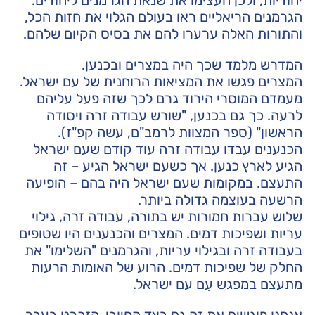
הגרמנים הריאליים ראו בעולם הגלוי את חזות הכל,
והתורות האלה ערערו להם את בסיס הקיום שלהם.
המדרש מלמד שכך היה במצרים ובכנען.
המצרים פגשו את המציאות הרוחנית של עם ישראל.
מעמדם המוסרי הירוד גרם לכך שזה פעל עליהם
לרעה. כך גם בכנען, "שורש עבודה זרה ויסודה
הראשון" (ספר המצוות לרמב"ם, עשה קפ"ז).
הכנענים עבדו עבודה זרה עוד קודם שעם ישראל
הגיע לארץ כנען. אך כשעם ישראל הגיע – זה
התעצם. במקומות שעם ישראל היה בהם – הופיעה
הרשעה בעוצמה גדולה ביותר.
שלוש עברות חמורות יש בתורה, עבודה זרה, גילוי
עריות ושפיכות דמים. המצרים והכנענים היו שטופים
בעבודה זרה ובגילוי עריות, והגרמנים "השלימו" את
החלק של שפיכות דמים. הרוע של האומות הרעות
מתעצם במפגש עִם עם ישראל.
אנחנו פוגשים את זה גם בצד החיובי. הזכרנו בעבר