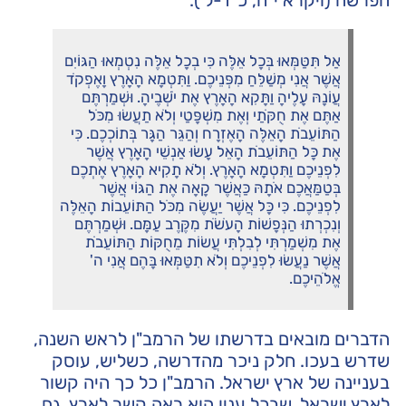
אַל תִּטַּמְּאוּ בְּכָל אֵלֶּה כִּי בְכָל אֵלֶּה נִטְמְאוּ הַגּוֹיִם
אֲשֶׁר אֲנִי מְשַׁלֵּחַ מִפְּנֵיכֶם. וַתִּטְמָא הָאָרֶץ וָאֶפְקֹד
עֲוֹנָהּ עָלֶיהָ וַתָּקִא הָאָרֶץ אֶת יֹשְׁבֶיהָ. וּשְׁמַרְתֶּם
אַתֶּם אֶת חֻקֹּתַי וְאֶת מִשְׁפָּטַי וְלֹא תַעֲשׂוּ מִכֹּל
הַתּוֹעֵבֹת הָאֵלֶּה הָאֶזְרָח וְהַגֵּר הַגָּר בְּתוֹכְכֶם. כִּי
אֶת כָּל הַתּוֹעֵבֹת הָאֵל עָשׂוּ אַנְשֵׁי הָאָרֶץ אֲשֶׁר
לִפְנֵיכֶם וַתִּטְמָא הָאָרֶץ. וְלֹא תָקִיא הָאָרֶץ אֶתְכֶם
בְּטַמַּאֲכֶם אֹתָהּ כַּאֲשֶׁר קָאָה אֶת הַגּוֹי אֲשֶׁר
לִפְנֵיכֶם. כִּי כָּל אֲשֶׁר יַעֲשֶׂה מִכֹּל הַתּוֹעֵבוֹת הָאֵלֶּה
וְנִכְרְתוּ הַנְּפָשׁוֹת הָעֹשֹׂת מִקֶּרֶב עַמָּם. וּשְׁמַרְתֶּם
אֶת מִשְׁמַרְתִּי לְבִלְתִּי עֲשׂוֹת מֵחֻקּוֹת הַתּוֹעֵבֹת
אֲשֶׁר נַעֲשׂוּ לִפְנֵיכֶם וְלֹא תִטַּמְּאוּ בָּהֶם אֲנִי ה'
אֱלֹהֵיכֶם.
הדברים מובאים בדרשתו של הרמב"ן לראש השנה,
שדרש בעכו. חלק ניכר מהדרשה, כשליש, עוסק
בעניינה של ארץ ישראל. הרמב"ן כל כך היה קשור
לארץ ישראל, שבכל ענין הוא ראה קשר לארץ. גם