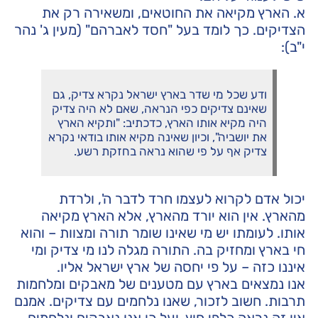
א. הארץ מקיאה את החוטאים, ומשאירה רק את
הצדיקים. כך לומד בעל "חסד לאברהם" (מעין ג' נהר
י"ב):
ודע שכל מי שדר בארץ ישראל נקרא צדיק, גם
שאינם צדיקים כפי הנראה, שאם לא היה צדיק
היה מקיא אותו הארץ, כדכתיב: "ותקיא הארץ
את יושביה", וכיון שאינה מקיא אותו בודאי נקרא
צדיק אף על פי שהוא נראה בחזקת רשע.
יכול אדם לקרוא לעצמו חרד לדבר ה', ולרדת
מהארץ. אין הוא יורד מהארץ, אלא הארץ מקיאה
אותו. לעומתו יש מי שאינו שומר תורה ומצוות – והוא
חי בארץ ומחזיק בה. התורה מגלה לנו מי צדיק ומי
איננו כזה – על פי יחסה של ארץ ישראל אליו.
אנו נמצאים בארץ עם מטענים של מאבקים ומלחמות
תרבות. חשוב לזכור, שאנו נלחמים עם צדיקים. אמנם
אין זה נראה כלפי חוץ, ועל כן אנו נאבקים ונלחמים,