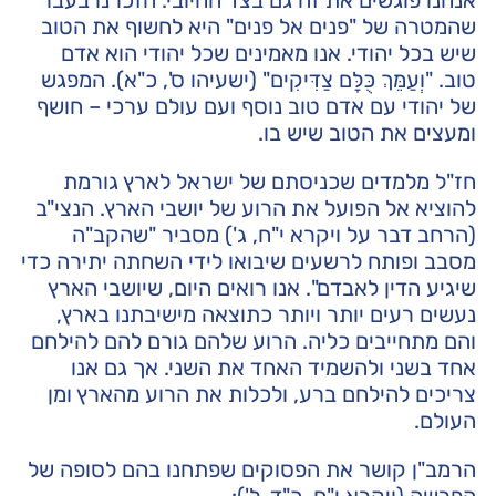
שהמטרה של "פנים אל פנים" היא לחשוף את הטוב
שיש בכל יהודי. אנו מאמינים שכל יהודי הוא אדם
טוב. "וְעַמֵּךְ כֻּלָּם צַדִּיקִים" (ישעיהו ס', כ"א). המפגש
של יהודי עם אדם טוב נוסף ועם עולם ערכי – חושף
ומעצים את הטוב שיש בו.
חז"ל מלמדים שכניסתם של ישראל לארץ גורמת
להוציא אל הפועל את הרוע של יושבי הארץ. הנצי"ב
(הרחב דבר על ויקרא י"ח, ג') מסביר "שהקב"ה
מסבב ופותח לרשעים שיבואו לידי השחתה יתירה כדי
שיגיע הדין לאבדם". אנו רואים היום, שיושבי הארץ
נעשים רעים יותר ויותר כתוצאה מישיבתנו בארץ,
והם מתחייבים כליה. הרוע שלהם גורם להם להילחם
אחד בשני ולהשמיד האחד את השני. אך גם אנו
צריכים להילחם ברע, ולכלות את הרוע מהארץ ומן
העולם.
הרמב"ן קושר את הפסוקים שפתחנו בהם לסופה של
הפרשה (ויקרא י"ח, כ"ד-ל'):