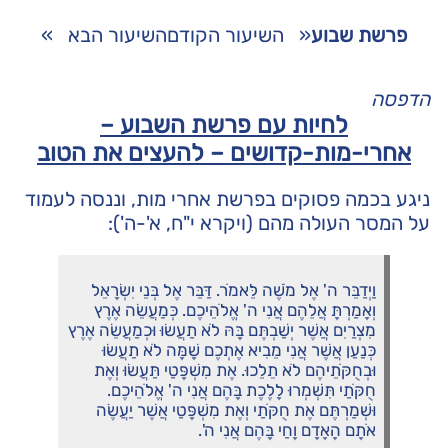
פרשת שבוע
«
השיעור הקודם
השיעור הבא
»
הדפסה
לחיות עם פרשת השבוע –
אחרי-מות-קדושים – להעצים את הטוב
ניגע בכמה פסוקים בפרשת אחרי מות, וננסה לעמוד
על המסר העולה מהם (ויקרא י"ח, א'-ה'):
וַיְדַבֵּר ה' אֶל מֹשֶׁה לֵּאמֹר. דַּבֵּר אֶל בְּנֵי יִשְׂרָאֵל
וְאָמַרְתָּ אֲלֵהֶם אֲנִי ה' אֱלֹהֵיכֶם. כְּמַעֲשֵׂה אֶרֶץ
מִצְרַיִם אֲשֶׁר יְשַׁבְתֶּם בָּהּ לֹא תַעֲשׂוּ וּכְמַעֲשֵׂה אֶרֶץ
כְּנַעַן אֲשֶׁר אֲנִי מֵבִיא אֶתְכֶם שָׁמָּה לֹא תַעֲשׂוּ
וּבְחֻקֹּתֵיהֶם לֹא תֵלֵכוּ. אֶת מִשְׁפָּטַי תַּעֲשׂוּ וְאֶת
חֻקֹּתַי תִּשְׁמְרוּ לָלֶכֶת בָּהֶם אֲנִי ה' אֱלֹהֵיכֶם.
וּשְׁמַרְתֶּם אֶת חֻקֹּתַי וְאֶת מִשְׁפָּטַי אֲשֶׁר יַעֲשֶׂה
אֹתָם הָאָדָם וָחַי בָּהֶם אֲנִי ה'.