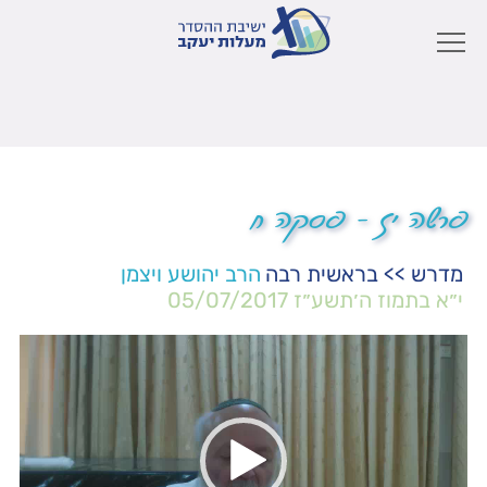
פרשה יז – פסקה ח
מדרש
>>
בראשית רבה
הרב יהושע ויצמן
י״א בתמוז ה׳תשע״ז
05/07/2017
נגן
וידאו