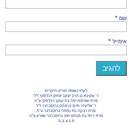
שם
*
אימייל
*
לעלוי נשמת הורינו היקרים
ר' עקיבא בן הרב יעקב יצחק רבלסקי ז"ל
מרת שולמית יפה בת יעקב רבלסקי ע"ה
ר' אליעזר חיים בן יצחק גרוסברגר ז"ל
מרת רבקה בת נפתלי גרוסברגר ע"ה
מרת רחל בת מנחם זאב גרוסברגר שוורץ ע"ה
ת.נ.צ.ב.ה