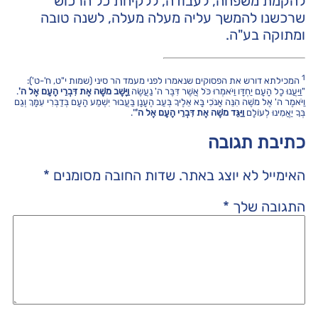
להקמת משפחה, לעבודה, ללקיחת כל הרכוש
שרכשנו להמשך עליה מעלה מעלה, לשנה טובה
ומתוקה בע"ה.
1
המכילתא דורש את הפסוקים שנאמרו לפני מעמד הר סיני (שמות י"ט, ח'-ט'):
"וַיַּעֲנוּ כָל הָעָם יַחְדָּו וַיֹּאמְרוּ כֹּל אֲשֶׁר דִּבֶּר ה' נַעֲשֶׂה
וַיָּשֶׁב מֹשֶׁה אֶת דִּבְרֵי הָעָם אֶל ה'
.
וַיֹּאמֶר ה' אֶל מֹשֶׁה הִנֵּה אָנֹכִי בָּא אֵלֶיךָ בְּעַב הֶעָנָן בַּעֲבוּר יִשְׁמַע הָעָם בְּדַבְּרִי עִמָּךְ וְגַם
בְּךָ יַאֲמִינוּ לְעוֹלָם
וַיַּגֵּד מֹשֶׁה אֶת דִּבְרֵי הָעָם אֶל ה'
".
כתיבת תגובה
האימייל לא יוצג באתר.
שדות החובה מסומנים
*
התגובה שלך
*