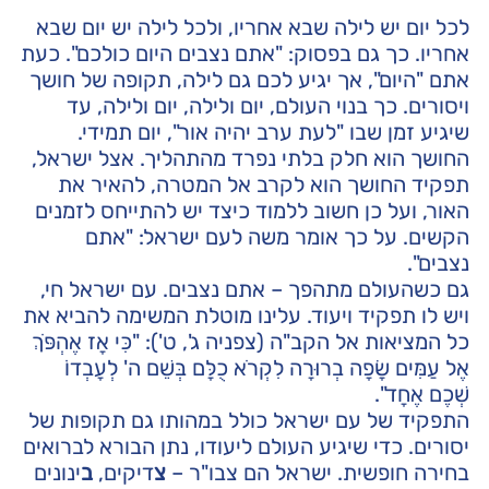
לכל יום יש לילה שבא אחריו, ולכל לילה יש יום שבא
אחריו. כך גם בפסוק: "אתם נצבים היום כולכם". כעת
אתם "היום", אך יגיע לכם גם לילה, תקופה של חושך
ויסורים. כך בנוי העולם, יום ולילה, יום ולילה, עד
שיגיע זמן שבו "לעת ערב יהיה אור", יום תמידי.
החושך הוא חלק בלתי נפרד מהתהליך. אצל ישראל,
תפקיד החושך הוא לקרב אל המטרה, להאיר את
האור, ועל כן חשוב ללמוד כיצד יש להתייחס לזמנים
הקשים. על כך אומר משה לעם ישראל: "אתם
נצבים".
גם כשהעולם מתהפך – אתם נצבים. עם ישראל חי,
ויש לו תפקיד ויעוד. עלינו מוטלת המשימה להביא את
כל המציאות אל הקב"ה (צפניה ג', ט'): "כִּי אָז אֶהְפֹּךְ
אֶל עַמִּים שָׂפָה בְרוּרָה לִקְרֹא כֻלָּם בְּשֵׁם ה' לְעָבְדוֹ
שְׁכֶם אֶחָד".
התפקיד של עם ישראל כולל במהותו גם תקופות של
יסורים. כדי שיגיע העולם ליעודו, נתן הבורא לברואים
בחירה חופשית. ישראל הם צבו"ר –
צ
דיקים,
ב
ינונים