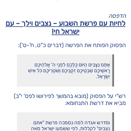
הדפסה
לחיות עם פרשת השבוע – נצבים וילך – עם
ישראל חי!
הפסוק הפותח את הפרשה (דברים כ"ט, ח'-ט'):
אַתֶּם נִצָּבִים הַיּוֹם כֻּלְּכֶם לִפְנֵי ה' אֱלֹהֵיכֶם
רָאשֵׁיכֶם שִׁבְטֵיכֶם זִקְנֵיכֶם וְשֹׁטְרֵיכֶם כֹּל אִישׁ
יִשְׂרָאֵל.
רש"י על הפסוק (מובא בהמשך לפירושו לפס' י"ב)
מביא את דרשת התנחומא:
ומדרש אגדה למה נסמכה פרשת "אתם
נצבים" לקללות, לפי ששמעו ישראל מאה