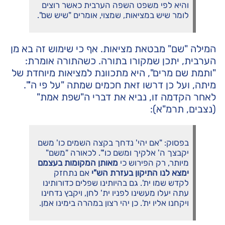
והיא לפי משפט השפה הערבית כאשר רוצים
לומר שיש במציאות, שמצוי, אומרים "שיש שם".
המילה "שם" מבטאת מציאות. אף כי שימוש זה בא מן
הערבית, יתכן שמקורו בתורה. כשהתורה אומרת:
"ותמת שם מרים", היא מתכוונת למציאות מיוחדת של
מיתה, ועל כן דרשו זאת חכמים שמתה "על פי ה'".
לאחר הקדמה זו, נביא את דברי ה"שפת אמת"
(נצבים, תרמ"א):
בפסוק: "אם יהי' נדחך בקצה השמים כו' משם
יקבצך ה' אלקיך ומשם כו'". לכאורה "משם"
מיותר, רק הפירוש כי
מאותן המקומות בעצמם
ימצא לנו התיקון בעזרת הש"י
אם נתחזק
לקדש שמו ית'. גם בהיותינו שפלים כדורותינו
עתה יעלו מעשינו לפניו ית' לחן, ויקבץ נדחינו
ויקחנו אליו ית'. כן יהי רצון במהרה בימינו אמן.