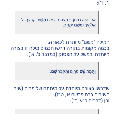
ל', ד'):
אִם יִהְיֶה נִדַּחֲךָ בִּקְצֵה הַשָּׁמָיִם
מִשָּׁם
יְקַבֶּצְךָ ה'
אֱלֹהֶיךָ
וּמִשָּׁם
יִקָּחֶךָ.
המילה "משם" מיותרת לכאורה.
בכמה מקומות בתורה דרשו חכמים מילה זו בצורה
מיוחדת, למשל על הפסוק (במדבר כ', א'):
וַתָּמָת
שָׁם
מִרְיָם וַתִּקָּבֵר
שָׁם
.
שדרשו בצורה מיוחדת על מיתתה של מרים (שיר
השירים רבה פרשה א', ט"ז).
וכן (דברים כ"א, ד'):