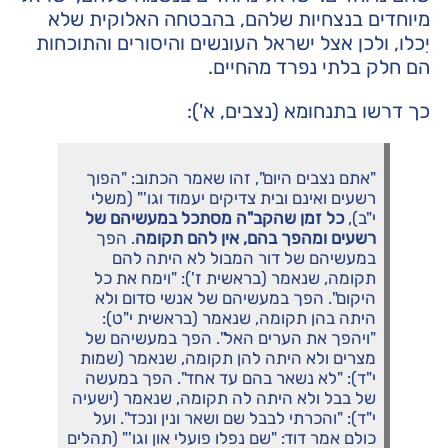
מיוחדים בנצחיות שלהם, בהבטחה האלוקית שלא
יִכלו, ולכן אצל ישראל העונשים והיסורים והתוכחות
הם חלק בלתי נפרד מהחיים.
כך דרשו בתנחומא (נצבים, א'):
"אתם נצבים היום", זהו שאמר הכתוב: "הפוך
רשעים ואינם ובית צדיקים יעמוד וגו'" (משלי
י"ב),
כל זמן שהקב"ה מסתכל במעשיהם של
רשעים ומהפך בהם, אין להם תקומה
. הפך
במעשיהם של דור המבול לא היתה להם
תקומה, שנאמר (בראשית ז'): "וימח את כל
היקום". הפך במעשיהם של אנשי סדום ולא
היתה בהן תקומה, שנאמר (בראשית י"ט):
"ויהפך את הערים האל". הפך במעשיהם של
מצרים ולא היתה להן תקומה, שנאמר (שמות
י"ד): "לא נשאר בהם עד אחד". הפך במעשה
של בבל ולא היתה לה תקומה, שנאמר (ישעיה
י"ד): "והכרתי לבבל שם ושאר ונין ונכד". ועל
כולם אמר דוד: "שם נפלו פועלי און וגו'" (תהלים