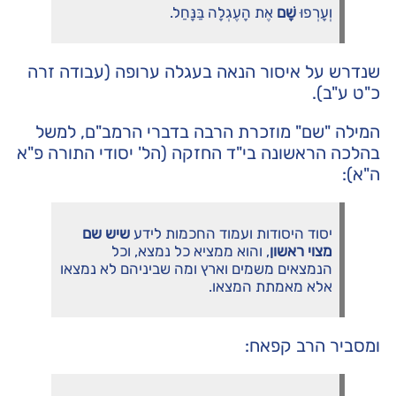
וְעָרְפוּ
שָׁם
אֶת הָעֶגְלָה בַּנָּחַל.
שנדרש על איסור הנאה בעגלה ערופה (עבודה זרה
כ"ט ע"ב).
המילה "שם" מוזכרת הרבה בדברי הרמב"ם, למשל
בהלכה הראשונה בי"ד החזקה (הל' יסודי התורה פ"א
ה"א):
יסוד היסודות ועמוד החכמות לידע
שיש שם
מצוי ראשון
, והוא ממציא כל נמצא, וכל
הנמצאים משמים וארץ ומה שביניהם לא נמצאו
אלא מאמתת המצאו.
ומסביר הרב קפאח: