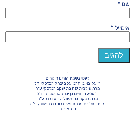
שם
*
אימייל
*
לעלוי נשמת הורינו היקרים
ר' עקיבא בן הרב יעקב יצחק רבלסקי ז"ל
מרת שולמית יפה בת יעקב רבלסקי ע"ה
ר' אליעזר חיים בן יצחק גרוסברגר ז"ל
מרת רבקה בת נפתלי גרוסברגר ע"ה
מרת רחל בת מנחם זאב גרוסברגר שוורץ ע"ה
ת.נ.צ.ב.ה