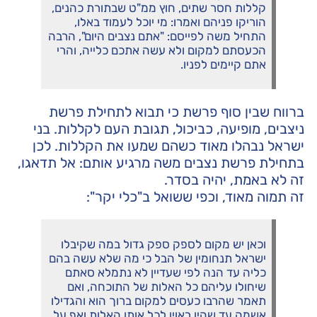
קללות חסר שתים, חוץ ממ"ט שבתורת כהנים,
הוריקו פניהם ואמרו: מי יוכל לעמוד באלו,
התחיל משה לפייסם: "אתם נצבים היום", הרבה
הכעסתם למקום ולא עשה אתכם כלייה, והרי
אתם קיימים לפניו.
ברווח שבין סוף פרשת כי תבוא לתחילת פרשת
ניצבים, מופיעה, כביכול, תגובת העם לקללות. בני
ישראל נבהלו מאוד כשהם שמעו את הקללות. לכן
בתחילת פרשת נצבים משה מרגיע אותם: אל תדאגו,
זה לא באמת, יהיה בסדר.
זה תמוה מאוד, וכפי ששואל ב"כלי יקר":
וכאן יש מקום לספק ספק גדול במה שקיבלו
ישראל תנחומין של הבל כי מה שלא עשה בהם
כליה עד הנה לפי שעדיין לא נתמלא סאתם
שיחולו עליהם כל האלות של התוכחה, ואם
תאמר שהרבו כעסים למקום ברוך הוא והגדילו
אשמה עד שהיו ראוין לכל אותן האלות ואף על