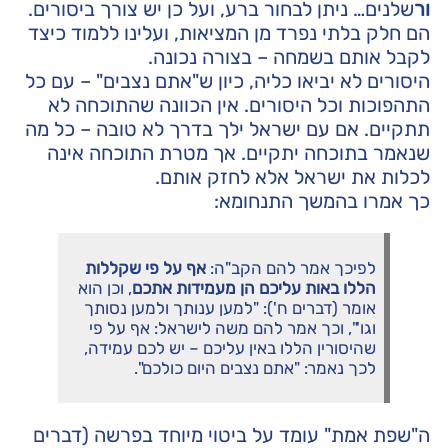
ור
שלנים… ניתן לבחור ברע, ועל כן יש צורך ביסורים.
הם חלק בלתי נפרד מן המציאות, ועלינו ללמוד כיצד
לקבל אותם בשמחה – בצורה נכונה.
היסורים לא יביאו כליה, כיון ש"אתם נצבים" – עם כל
התהפוכות וכל היסורים. אין הכוונה שהתוכחה לא
תתקיים. אם עם ישראל ילך בדרך לא טובה – כל מה
שנאמר בתוכחה יתקיים. אך מטרת התוכחה אינה
לכלות את ישראל אלא לחזק אותם.
כך אמרו בהמשך התנחומא:
לפיכך אמר להם הקב"ה:
אף על פי שקללות
הללו באות עליכם הן מעמידות אתכם
, וכן הוא
אומר (דברים ח'): "למען ענותך ולמען נסותך
וגו'", וכך אמר להם משה לישראל: אף על פי
שהיסורין הללו באין עליכם – יש לכם עמידה,
לכך נאמר: "אתם נצבים היום כולכם".
ה"שפת אמת" עומד על ביטוי מיוחד בפרשה (דברים