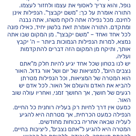
נופל, והוא צריך לאסוף את עצמו ולחזור לעצמו.
התורה אומרת על כך: "משם יקבצך". הנפילות אינן
לחינם. מכל נפילה אתה לוקח משהו, אתה נבנה
ומתקדם. התורה אומרת זאת בלשון יחיד, כאילו פונה
לכל אחד ואחד – "משם יקבצך". מן המקום שבו אתה
נמצא, למרות הנפילות הנמוכות ביותר – ה' יקבץ
אותך, ותיקח מן המקום הזה דברים להתקדמות
ועליה.
יש לנו בטחון שכל אחד יגיע להיות חלק מ"אתם
נצבים היום", למציאות של יום ושל אור גדול. האור
הוא המטרה של המציאות, וכל הנפילות מטרתן
להביא את האדם והעולם אל האור. לכל אדם יש
רגעים של חושך, אך החושך זמני, ואחריו עולה שוב
האור.
כמעט אין דרך לחיות רק בעליה רוחנית כל החיים.
הנפילה כמעט הכרחית, אך מטרתה היא להגיע
לעליה שבאה אחריה בכוחות מחודשים.
המטרה היא להגיע ל"אתם נצבים", ליציבות בחיים,