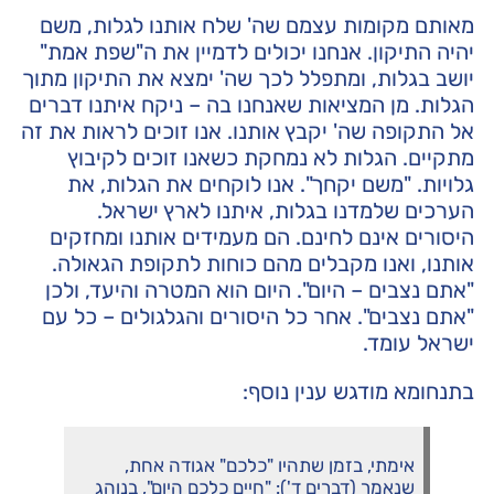
מאותם מקומות עצמם שה' שלח אותנו לגלות, משם
יהיה התיקון. אנחנו יכולים לדמיין את ה"שפת אמת"
יושב בגלות, ומתפלל לכך שה' ימצא את התיקון מתוך
הגלות. מן המציאות שאנחנו בה – ניקח איתנו דברים
אל התקופה שה' יקבץ אותנו. אנו זוכים לראות את זה
מתקיים. הגלות לא נמחקת כשאנו זוכים לקיבוץ
גלויות. "משם יקחך". אנו לוקחים את הגלות, את
הערכים שלמדנו בגלות, איתנו לארץ ישראל.
היסורים אינם לחינם. הם מעמידים אותנו ומחזקים
אותנו, ואנו מקבלים מהם כוחות לתקופת הגאולה.
"אתם נצבים – היום". היום הוא המטרה והיעד, ולכן
"אתם נצבים". אחר כל היסורים והגלגולים – כל עם
ישראל עומד.
בתנחומא מודגש ענין נוסף:
אימתי, בזמן שתהיו "כלכם" אגודה אחת,
שנאמר (דברים ד'): "חיים כלכם היום", בנוהג