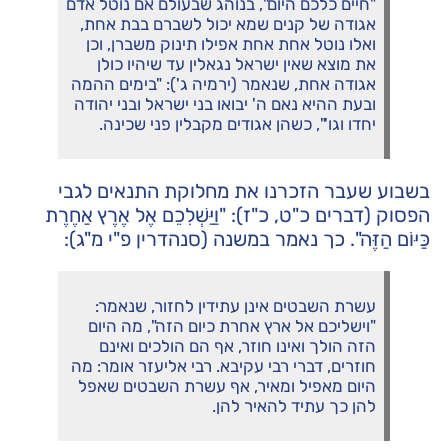
"חיים כלכם היום", בנוהג שבעולם אם נוטל אדם
אגודה של קנים שמא יכול לשברם בבת אחת,
ואלו נוטל אחת אחת אפילו תינוק משברן, וכן
את מוצא שאין ישראל נגאלין עד שיהיו כולן
אגודה אחת, שנאמר (ירמיה ג'): "בימים ההמה
ובעת ההיא נאם ה' יבואו בני ישראל ובני יהודה
יחדו וגו'", כשהן אגודים מקבלין פני שכינה.
בשבוע שעבר הזכרנו את מחלוקת התנאים לגבי
הפסוק (דברים כ"ט, כ"ז): "וַיַּשְׁלִכֵם אֶל אֶרֶץ אַחֶרֶת
כַּיּוֹם הַזֶּה". כך נאמר במשנה (סנהדרין פ"י מ"ג):
עשרת השבטים אינן עתידין לחזור, שנאמר:
"וישליכם אל ארץ אחרת כיום הזה", מה היום
הזה הולך ואינו חוזר, אף הם הולכים ואינם
חוזרים, דברי רבי עקיבא. רבי אליעזר אומר: מה
היום מאפיל ומאיר, אף עשרת השבטים שאפל
להן כך עתיד להאיר להן.