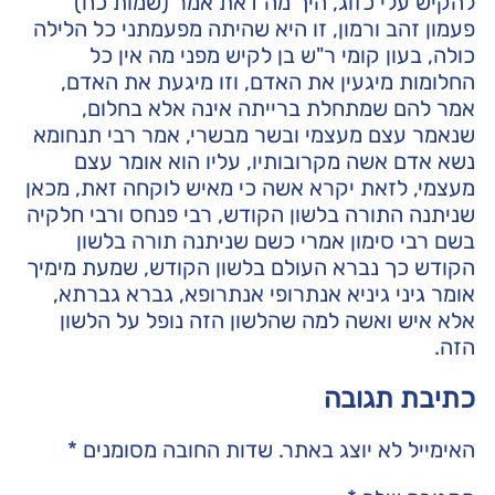
להקיש עלי כזוג, היך מה דאת אמר (שמות כח)
פעמון זהב ורמון, זו היא שהיתה מפעמתני כל הלילה
כולה, בעון קומי ר"ש בן לקיש מפני מה אין כל
החלומות מיגעין את האדם, וזו מיגעת את האדם,
אמר להם שמתחלת ברייתה אינה אלא בחלום,
שנאמר עצם מעצמי ובשר מבשרי, אמר רבי תנחומא
נשא אדם אשה מקרובותיו, עליו הוא אומר עצם
מעצמי, לזאת יקרא אשה כי מאיש לוקחה זאת, מכאן
שניתנה התורה בלשון הקודש, רבי פנחס ורבי חלקיה
בשם רבי סימון אמרי כשם שניתנה תורה בלשון
הקודש כך נברא העולם בלשון הקודש, שמעת מימיך
אומר גיני גיניא אנתרופי אנתרופא, גברא גברתא,
אלא איש ואשה למה שהלשון הזה נופל על הלשון
הזה.
כתיבת תגובה
האימייל לא יוצג באתר.
שדות החובה מסומנים
*