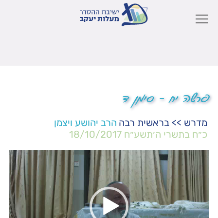
פרשה יח – סימן ד
מדרש
>>
בראשית רבה
הרב יהושע ויצמן
כ״ח בתשרי ה׳תשע״ח
18/10/2017
נגן
וידאו