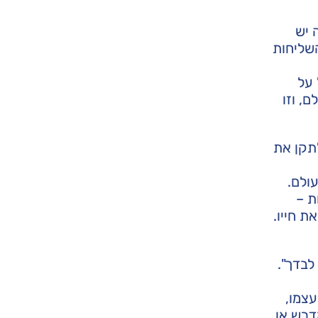
 יש
השליחות
 על
, וזו
תקן את
ולם.
ת –
ת חייו.
לבדך".
עצמו,
דרש או