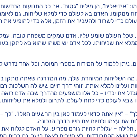
ו: "אידיאלים", הן מילים "גסות". אך כל התנועות החדשות
זוז ממקומו. האדם בא לעולם כדי למלא שליחות. גם לאומה
ולם כדי לשרוד ולהעביר את הזמן, אלא כדי להופיע את 
, שכל העולם שומע עליו. אדם שמקים משפחה טובה, עמל
ממלא את שליחותו. לכל אדם יש משהו שהוא בא לתקן בעולם
. ניתן ללמוד על המידות בספרי המוסר, וכל אחד נדרש ל
. מה השליחות המיוחדת שלך. מה המדרגה שאתה מתקן בע
ות ועלינו למלא אותה. זוהי דרך חיים שיש לה השלכות רבו
גדל את ילדיו – כל אלו מושפעים מהדרך שבה אדם רואה א
 שבא לעולם כדי לתת לעולם, לתרום ולמלא את שליחותו.
" – "אין אתה כדאי לעמוד כאן בין הרשעים האלו". "לך – 
 את עצמו ולחיות את חייו בדרך הנכונה.
חלילה – עלולה להיות גורם מפריע. על האדם לגלות את 
 את נושא ההתבודדות. לא חייבים לצאת ליער, גם בבית המ