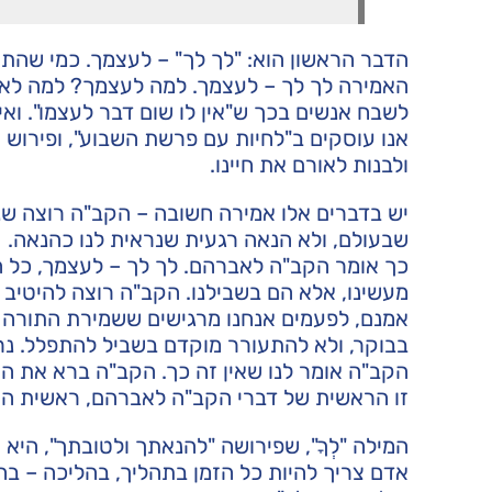
הדבר הראשון הוא: "לך לך" – לעצמך. כמי שהת
האמירה לך לך – לעצמך. למה לעצמך? למה לא ל
לשבח אנשים בכך ש"אין לו שום דבר לעצמו". ואי
אנו עוסקים ב"לחיות עם פרשת השבוע", ופירוש
ולבנות לאורם את חיינו.
יש בדברים אלו אמירה חשובה – הקב"ה רוצה שנ
שבעולם, ולא הנאה רגעית שנראית לנו כהנאה.
כך אומר הקב"ה לאברהם. לך לך – לעצמך, כל ה
מעשינו, אלא הם בשבילנו. הקב"ה רוצה להיטיב ל
אמנם, לפעמים אנחנו מרגישים ששמירת התורה וה
בבוקר, ולא להתעורר מוקדם בשביל להתפלל. נר
הקב"ה אומר לנו שאין זה כך. הקב"ה ברא את העו
זו הראשית של דברי הקב"ה לאברהם, ראשית התי
המילה "לְךָ", שפירושה "להנאתך ולטובתך", היא
אדם צריך להיות כל הזמן בתהליך, בהליכה – בהתקדמות.