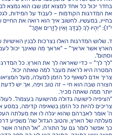
בחדר יכול כל אחד למצוא זמן שבו הוא נמצא לבד,
את המדרגות הקודמות – לעבוד על המידות, לגלו
בחייו, במעשיו. לחשוב איך הוא רואה את החיים 
י"ז): "יִהְיוּ לְךָ לְבַדֶּךָ וְאֵין לְזָרִים אִתָּךְ"
ד. שלוש המדרגות האלו נצרכות לבנין האישיות 
הארץ אשר אראך" – "אראך מה שאינך יכול לעמוד
וסתום".
"לך לך" – כדי שאראה לך את הארץ. כל המדרג
המטרה היא לראות מעבר למה שאתה יכול.
צריך אדם לשאוף כל הזמן למעלה, מעל המציאות
הצורה שבה הוא חי – זה טוב ויפה, אך יש לדעת 
יותר ממה שאתה מכיר.
"הציפיה לישועה גדולה מהישועה בעצמה". לעולם
צריכים להיות כל הזמן בשאיפה קדימה, במסע אל 
ה' אומר לאברהם שהוא יגלה לו את מעלתה העליונ
מעלתה של הארץ, והטוב הגדול שה' משפיע דרכה
כך אפשר לומר גם על התורה. "אל התורה אשר א
חושב שיש בתורה. התורה היא לא רק ספר הדרכה,