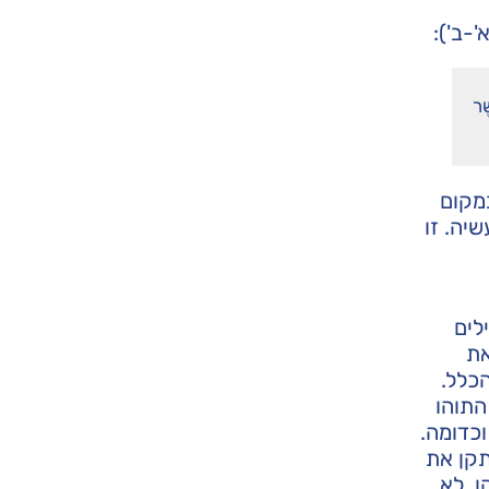
-ב'):
ֶׁר
מקום
יה. זו
לים
את
כלל.
התוהו
וכדומה.
תקן את
ן, לא