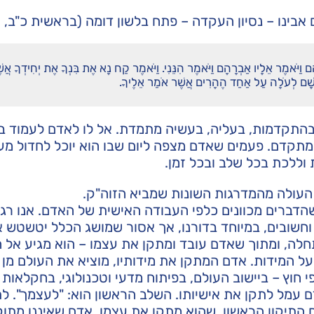
אבינו – נסיון העקדה – פתח בלשון דומה (בראשית כ"ב, א'
 וַיֹּאמֶר אֵלָיו אַבְרָהָם וַיֹּאמֶר הִנֵּנִי. וַיֹּאמֶר קַח נָא אֶת בִּנְךָ אֶת יְחִידְךָ אֲש
 שָׁם לְעֹלָה עַל אַחַד הֶהָרִים אֲשֶׁר אֹמַר אֵלֶיךָ.
התקדמות, בעליה, בעשיה מתמדת. אל לו לאדם לעמוד ב
מתקדם. פעמים שאדם מצפה ליום שבו הוא יוכל לחדול מעש
וללכת בכל שלב ובכל זמן.
העולה מהמדרגות השונות שמביא הזוה"ק.
שהדברים מכוונים כלפי העבודה האישית של האדם. אנו רגי
 וחשובים, במיוחד בדורנו, אך אסור שמושג הכלל יטשטש 
חלה, ומתוך שאדם עובד ומתקן את עצמו – הוא מגיע אל ה
ל המידות. אדם המתקן את מידותיו, מוציא את העולם מן 
 חוץ – ביישוב העולם, בפיתוח מדעי וטכנולוגי, בחקלאות 
 עמל לתקן את אישיותו. השלב הראשון הוא: "לעצמך". ל
 התיקון הראשון, שהוא מתקן את עצמו. אדם שאיננו מתוק