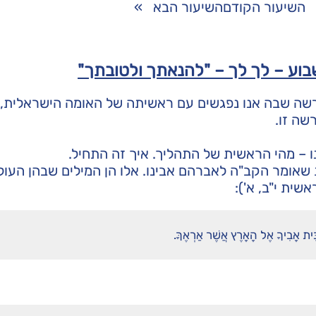
השיעור הקודם
השיעור הבא
»
וע – לך לך – "להנאתך ולטובתך"
שה שבה אנו נפגשים עם ראשיתה של האומה הישראלית, ו
שה זו.
ו – מהי הראשית של התהליך. איך זה התחיל.
 שאומר הקב"ה לאברהם אבינו. אלו הן המילים שבהן העול
שית י"ב, א'):
בֵּית אָבִיךָ אֶל הָאָרֶץ אֲשֶׁר אַרְאֶךָּ.