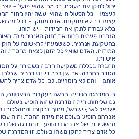
יכול לתקן את העולם. כל מה שהוא פועל – יוצר
לעצמו – כל הפעולות שהוא יעשה יהיו מתוך המטר
עצמו. כך לא מתקנים. אדם מתוקן – בכל מה שעוש
בלא עבודה לתקן את המידות – יש תוהו.
הזכרנו פעמים רבות את "חוק האנטרופיה", האומ
בהשקעת אנרגיה. כששמעתי לראשונה על חוק ה
המידות. האדם שואף כל הזמן לצאת מהסדר, והו
אישיותו.
החברה בכללה משקיעה הרבה בשמירה על הסדר 
הסדר בחברה. אך אין בכך די. יש דברים שבלבו 
אותם – והם לא מוסריים. לכן כל אדם צריך להשק
ב. המדרגה השניה, הבאה בעקבות הראשונה, היא
גם שליחות. היתה מדרגה שהוא הופיע בעולם –
ישראל לארץ ישראל, מתוך דבקותו והתהלכותו ב
אברהם הופיע בעולם את מידת החסד, והיה עסו
מהשליחות של אברהם בהופעת המדרגה שלו בעו
כל אדם צריך לתקן משהו בעולם. זו המדרגה שלו