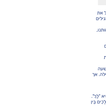
ל את
ילים
תנו,
ת
שעה
לה. אך
"לֶךְ".
ים בֵּין