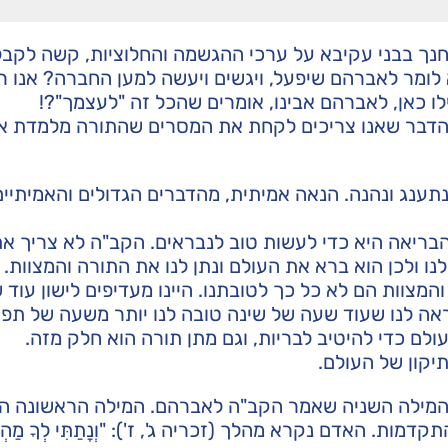
חנך בבני עקיבא על ערכי ההגשמה והחלוציות, קשה לקב
ומר לאברהם שיפעל, ויגשים ויעשה למען החברה? אנו רג
לו כאן, לאברהם אבינו, אומרים שהכל זה "לעצמך"?!
 הדבר שאנו צריכים לקחת את המסרים שהתורה מלמדת או
תענג ונהנה. הנאה אמיתית, מהדברים הגדולים והאמיתיים
בריאה היא כדי לעשות טוב לנבראים. הקב"ה לא צריך א
נו ולכן הוא ברא את העולם ונתן לנו את התורה והמצוות.
מצוות הם לא כל כך לטובתנו. היינו מעדיפים לישון עוד 
אה לנו שעוד שעה של שינה טובה לנו יותר משעה של תפי
לם כדי להיטיב לבריות, וגם מתן תורה הוא חלק מזה.
קון של העולם.
 המילה השניה שאמר הקב"ה לאברהם. המילה הראשונה היא 
 האדם נקרא מהלך (זכריה ג', ז'): "וְנָתַתִּי לְךָ מַהְלְכִ