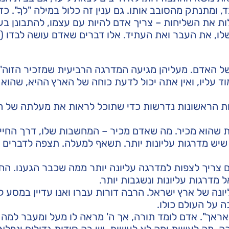
 ומתנתק מהסובב אותו. גם ענין זה כלול במילה "לךָ". כ
ת את השליחות – צריך אדם להיות עם עצמו, להתבונן בע
שלו, את העבר ואת העתיד. אלו דברים שאדם עושה לבדו (מ
של האדם. מעליהן מגיעה המדרגה הרביעית שמזכיר הזוה"
 עליו, ואין אתה יכול לדעת כוחה של הארץ ההיא, שהוא 
ות הראשונות נדרשות כדי שתוכל לראות את מעלתה של ה
 שהוא מכיר. מה שאדם מכיר – המחשבות שלו, דרך החיים
שיש מדרגות עליונות יותר. תשאף למעלה. תצפה לדברים ע
 צריך לצפות למדרגה עליונה יותר ממה שכבר הגענו. החי
מדרגות עליונות ונשגבות יותר.
ה של ארץ ישראל. הרבה דורות עברו ואנו עדיין במסע לג
 על העולם כולו.
ראך". אדם לומד תורה, אך ה' מראה לו מעל ומעבר למה 
 מה לעשות ומה לא לעשות. יש בה סודות גדולים ונפלאי