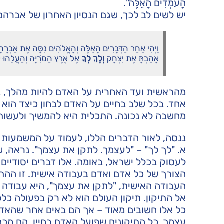
הָעֹמְדִים הָאֵלֶּה".
יש לשים לב לכך, שגם הנסיון האחרון של אברהם 
וַיְהִי אַחַר הַדְּבָרִים הָאֵלֶּה וְהָאֱלֹהִים נִסָּה אֶת אַבְרָהָם
אָהַבְתָּ אֶת יִצְחָק
וְלֶךְ לְךָ
אֶל אֶרֶץ הַמֹּרִיָּה וְהַעֲלֵהוּ
מהראשית ועד האחרית על האדם להיות מהלך, ב
אחד. בכל שלב בחיים על האדם לבחון כיצד הוא 
מחשבה לא נכונה. התכלית היא להמשיך ולעשות 
ננסה, לאור הדברים הללו, לעמוד על המשמעות 
א. "לך לך" – "לעצמך. לתקן את עצמך". נראה, 
לעסוק בכלל ישראל, באומה. אלו דברים יסודיים
הצורך של כל אדם ואדם בעבודה אישית. זו ההת
העבודה האישית, "לתקן את עצמך", היא עבודה ע
אל התיקון. תיקון העולם הוא לא רק בפעולה כלפי
כל אלו חשובים מאוד – אך הם באים אחר שהאדם
עצמך. כל התיקונים שפועל האדם בחייו, הם מכח