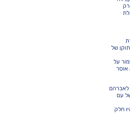
רק
לת
ת
תוקן של
ור על
 אוסר
 לאברהם
ל עם
ו חלק