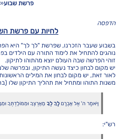
פרשת שבוע
«
הדפסה
לחיות עם פרשת השב
בשבוע שעבר הזכרנו, שפרשת "לך לך" היא הפר
נוהגים להתחיל את לימוד התורה עם הילדים בפר
זוהי הפרשה שבה העולם יוצא מהתוהו לתיקון.
יש מקום לבחון כיצד נעשה התיקון, ובפרשה שלנ
לאור זאת, יש מקום לבחון את המילים הראשונות
משנות התוהו ומתחיל את תהליך התיקון שלו (ברא
וַיֹּאמֶר ה' אֶל אַבְרָם
לֶךְ לְךָ
מֵאַרְצְךָ וּמִמּוֹלַדְתְּךָ וּמִ
רש"י: