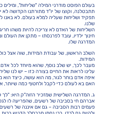
בעולם הפוסט מודרני המילה "שליחות", ומילים כמ
תתבטלנה, וקוצו של יו"ד מתורתנו הקדושה לא י
תפקיד ושליחות שעליה למלא בעולם. לא באנו לע
שלנו.
השליחות של האדם לא צריכה להיות משהו חריג
חינוך ילדיו, עובד לפרנסתו – מתקן את העולם ו
המדרגה שלו.
השלב הראשון, של עבודת המידות, שוה אצל כולם
המידות.
מעבר לכך, יש שלב נוסף, שהוא מיוחד לכל אדם
עלינו לראות את החיים בצורה כזו – יש לנו שליח
איפה אדם בוחר לגור, מה הוא עושה, כיצד הוא מ
האם בא לעולם כדי לקבל ולחטוף כמה שיותר, או
ג. המדרגה השלישית שמזכיר הזוה"ק היא: "לך לך
אברהם חי בסביבה של רשעים, שהפריעה לו לגלות
פעמים רבות הסביבה – גם אם איננה של רשעים, 
ולהיות גם לבדו. רבי נחמן מברסלב הדגיש רבות