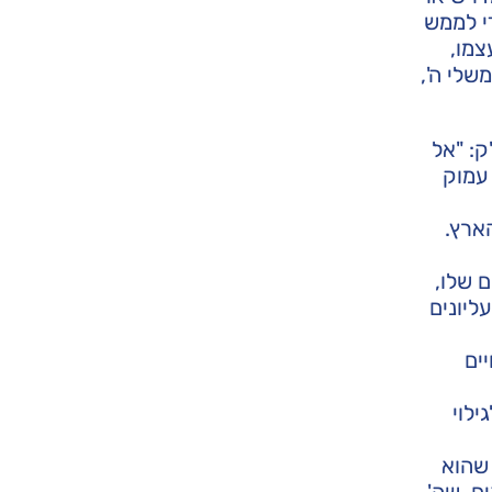
די לממש
צמו,
שלי ה',
ק: "אל
עמוק
ארץ.
 שלו,
ליונים
ים
ילוי
שהוא
ם, שה'