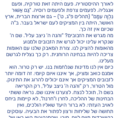
לאורך ההיסטוריה. פעם היתה זאת טורקיה, ופעם
אנגליה. לפעמים צרפת ולפעמים רוסיה. "גַּם אַשּׁוּר
נִלְוָה עִמָּם" (תהלים פ"ג, ט') – גם ארצות הברית, ארץ
האושר, היתה בין המציקים לעם ישראל בעבר. ב"ה
שכיום אין זה כך.
מה מגרש את הזבובים? "והנה ה' ניצב עליו". שם ה'
שנקרא עלינו יכול לגרש את הזבובים ולמנוע
מהאומות להציק לנו. צורת המאבק שלנו עם האומות
צריכה להיות בבחינה הרוחנית. רק כך נצליח לגרשם
מעלינו.
כיום אין לנו מדינות שנלחמות בנו. יש רק טרור. הוא
אמנם כואב ומציק, אך איננו איום קיומי. זה דומה יותר
לזבובים המציקים אך אינם יכולים להרוג את התינוק.
מול הטרור, רק "והנה ה' ניצב עליו", רק הקריאה
בשם ה', תוכל לנצח. לצערנו איננו שם. נראה ששתי
הבחינות של ההליכה, לחרן ו"חרנה", לא קיימות ביחס
לאויב העזתי. לא ברור היעד שאליו הולכים, ואין
תחושה של שליחות ורצון לפתור את הבעיה. עוסקים
בהישרדות מיום ליום. מובן, שהמנהיגות היא ראי של