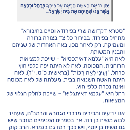
יִתֵּן ה' אֶת הָאִשָּׁה הַבָּאָה אֶל בֵּיתֶךָ
כְּרָחֵל וּכְלֵאָה
אֲשֶׁר בָּנוּ שְׁתֵּיהֶם אֶת בֵּית יִשְׂרָאֵל
…
"סטרא דקדושה שרי בפירודא וסיים בחיבורא" –
מתחיל בפירוד, בבירור כל צד בצורה ברורה
ומעמיקה. רק לאחר מכן, באה האחדות של שניהם
והבנין המשותף.
לאה היא "עלמא דאיתכסיא" – שייכת למציאות
הרוחנית, המכוסה. לאה לא היתה יפה כלפי חוץ
כרחל, "וְעֵינֵי לֵאָה רַכּוֹת" (בראשית כ"ט, י"ז). לאה
היתה האשה השנואה בבית. מעלתה של לאה מכוסה
ואינה נכרת כלפי חוץ.
רחל היא "עלמא דאיתגליא" – שייכת לחלק הגלוי של
המציאות.
אנו יודעים ומכירים מדברי הגמרא והרמב"ם, שעתיד
לבוא משיח בן דוד. אך בספרים הפנימיים מוזכר שיש
גם משיח בן יוסף, ויש לכך רמז גם בגמרא. הרב קוק