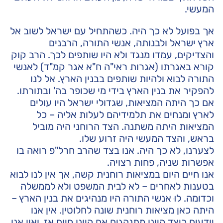
המעשי.
אך בפועל לא כך היה. כשהתחיל עם ישראל לשוב אל
ארץ ישראל ולבנותה, אנשי התורה, הרבנים
והצדיקים, עמדו מנגד ולא היו שותפים לכך. הרב קוק
קורא באגרתו (אגרות ראי"ה ח"א אגר קמ"ד) לאנשי
התורה לבוא ולהיות שותפים בבנין הארץ. אל לנו
להפקיר את בנין הארץ בידי מי שכופר בה' ובתורתו.
אם כך היתה המציאות, שגדולי ישראל היו עולים
לארץ ומנחים את תלמידיהם לעלות אליה – כל
המציאות היתה משתנה. הצד הרוחני היה מוביל
בראש, והצד המעשי היה זרוע שלו.
לצערנו, לא כך היה. אנו בצד שהרב חרל"פ רואה בו
אפשרות שניה, פחות רצויה.
אנו חיים היום במציאות רוחנית קשה, אך אין לנו לבוא
בטענות לאחרים – לא לבית המשפט ולא לממשלה
וכדומה. לוּ אנשי התורה היו מנהיגים את בנין הארץ –
היתה כאן מציאות רוחנית שונה לחלוטין. אין אנו
יודעים כיצד היינו מתנהגים אם היינו חיים אז, ואין אנו