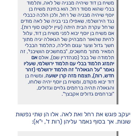
משיח בן דוד שיהיה מבניה של לאה, ותלמוד
בבלי שהוא מסוד רחל, הוא בחינת משיח בן
יוסף שיהיה מבניה של רחל, ולכן הלכה כבבלי
נגד הירושלמי, שאפילו בני בניה של לאה מודים
שרחל עקרת הבית היתה (עיין ילקוט סוף רות).
אם משיח בן יוסף יבוא לפני משיח בן דוד, עלול
להיות שהאור המבהיק של הגאולה יגיה מתוך
חשך גדול וצער עגום חלילה, כתלמוד הבבלי
המאיר מתוך מחשכים, "במחשכים הושיבני", זה
תלמודה של בבל (סנהדרין שם), אולם
אם
יתמזג תלמוד בבלי עם תלמוד ירושלמי, שעליו
נאמר "על הגאולה" זה תלמוד ירושלמי (זהר
חדש, רות), תצמח מזה קרן ישועה
, ומשיח בן
דוד יבוא מקודם, ומשיח בן יוסף יהיה שלוחו,
והגאולה תהיה ברחמים גלויים וגדולים,
"וברחמים גדולים אקבצך".
יעקב פוגש את רחל ואת לאה. אלו הן שתי נפשות
שונות. אך בסוף נאמר עליהן (רות ד', י"א):