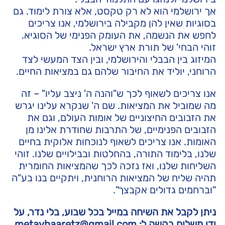
אך ירושלמי הוא לא רק טקסט, אלא צורת לימוד. גם
בסוגיות שאין להן מקבילה בירושלמי, אנו צריכים
לחפש את הנשמה, את העומק הפנימי של הסוגיא.
זוהי הבחי' של תורת ארץ ישראל.
המיזוג בין הבבלי והירושלמי, ובין הצד המעשי לצד
הרוחני, יוליד את החיבור שלהם גם במציאות החיים.
אנו צריכים לשאוף לכך ש"והנה ה' ניצב עליו" – זה
מה שמוביל את המציאות. שם ה' שנקרא עלינו יגרש
את הזבובים החיצוניים של אומות העולם, וגם את
הזבובים הפנימיים, של התרבות שחודרת אלינו מן
האומות. אנו צריכים לשאוף לנוכחות אלוקית בחיים
שלנו, בלימוד התורה, בהחלטות ובבילויים שלנו. זוהי
השליחות שלנו, ואז נזכה לכך שהמציאות החומרית
תהיה שליח של המציאות הרוחנית, ויתקיים בנו בע"ה
"וברחמים גדולים אקבצך".
ניתן לקבל את השיחה במייל בכל שבוע, בלי נדר, על
ידי משלוח בקשה ל:
metavhaaretz@gmail.com
.