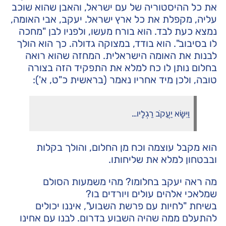
את כל ההיסטוריה של עם ישראל, והאבן שהוא שוכב
עליה, מקפלת את כל ארץ ישראל. יעקב, אבי האומה,
נמצא כעת לבד. הוא בורח מעשו, ולפניו לבן "מחכה
לו בסיבוב". הוא בודד, במצוקה גדולה. כך הוא הולך
לבנות את האומה הישראלית. המחזה שהוא רואה
בחלום נותן לו כח למלא את התפקיד הזה בצורה
טובה, ולכן מיד אחריו נאמר (בראשית כ"ט, א'):
וַיִּשָּׂא יַעֲקֹב רַגְלָיו…
הוא מקבל עוצמה וכח מן החלום, והולך בקלות
ובבטחון למלא את שליחותו.
מה ראה יעקב בחלומו? מהי משמעות הסולם
שמלאכי אלהים עולים ויורדים בו?
בשיחת "לחיות עם פרשת השבוע", איננו יכולים
להתעלם ממה שהיה השבוע בדרום. לבנו עם אחינו