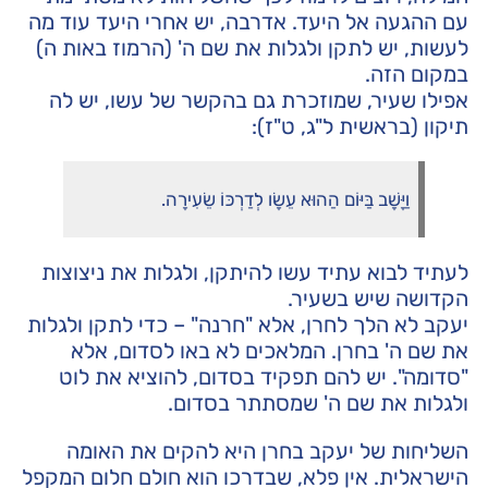
עם ההגעה אל היעד. אדרבה, יש אחרי היעד עוד מה
לעשות, יש לתקן ולגלות את שם ה' (הרמוז באות ה)
במקום הזה.
אפילו שעיר, שמוזכרת גם בהקשר של עשו, יש לה
תיקון (בראשית ל"ג, ט"ז):
וַיָּשָׁב בַּיּוֹם הַהוּא עֵשָׂו לְדַרְכּוֹ שֵׂעִירָה.
לעתיד לבוא עתיד עשו להיתקן, ולגלות את ניצוצות
הקדושה שיש בשעיר.
יעקב לא הלך לחרן, אלא "חרנה" – כדי לתקן ולגלות
את שם ה' בחרן. המלאכים לא באו לסדום, אלא
"סדומה". יש להם תפקיד בסדום, להוציא את לוט
ולגלות את שם ה' שמסתתר בסדום.
השליחות של יעקב בחרן היא להקים את האומה
הישראלית. אין פלא, שבדרכו הוא חולם חלום המקפל