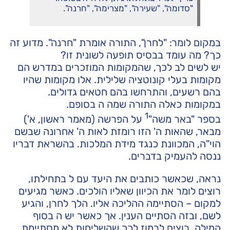
"סדומה", "שעירה", "מצרימה", "חרנה".
במקום לומר: "לחרן", התורה אומרת "חרנה". מדוע זה
כך? מה עומד בבסיס תופעה לשונית זו?
יש לשים לב לכך, שהמקומות המוזכרים במדרש הם
מקומות בעלי קונוטציה שלילית. אלו מקומות שהיו
בהם רשעים, והתרחשו בהם חטאים גדולים.
במקומות כאלה התורה שמה ה בסופם.
1
בספר "באר משה"
על הפרשה (מאמר ראשון, א')
מבאר, שהאות ה' הזו רומזת לאות ה' אחרונה שבשם
הוי"ה, המכוונת כנגד מידת המלכות. בהשראת דבריו
ננסה להעמיק בדברים.
נראה, שכאשר כותבים את היעד עם ל בתחילתו,
רוצים לומר את הכיוון שאליו הולכים. כאשר מגיעים
למקום – הסתיימה ההליכה אליו. הלך לחרן, והגיע
לשם, ובזה הסתיים הענין. אך כאשר יש ה בסוף
המילה, רוצים לרמוז לכך שהשליחות לא מסתיימת