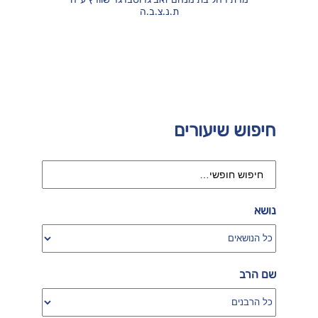
ת.נ.צ.ב.ה
חיפוש שיעורים
נושא
שם הרב