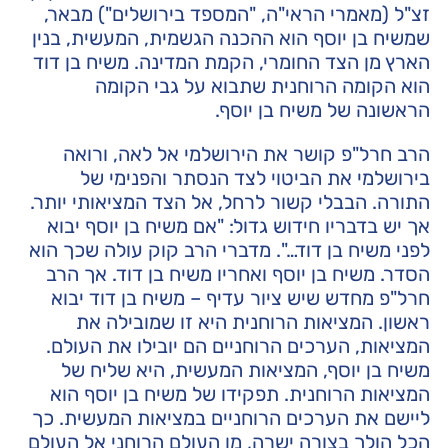
זצ"ל (מאמרי הראי"ה, "המספד בירושלים") מבאר,
שמשיח בן יוסף הוא ההכנה הגשמית, המעשית, בנין
הארץ מן הצד החומרי, הקמת המדינה. משיח בן דוד
הוא הקומה הרוחנית שתבוא על גבי הקומה
הראשונה של משיח בן יוסף.
הרב חרל"פ קושר את הירושלמי אל לאה, ורואה
בירושלמי את הביטוי לצד הנסתר והפנימי של
התורה. הבבלי קשור לרחל, אל הצד המציאותי יותר.
אך יש בדבריו חידוש גדול: "אם משיח בן יוסף יבוא
לפני משיח בן דוד…". מדברי הרב קוק עולה שכך הוא
הסדר. משיח בן יוסף ואחריו משיח בן דוד. אך הרב
חרל"פ מחדש שיש ציור עדיף – משיח בן דוד יבוא
ראשון. המציאות הרוחנית היא זו שמובילה את
המציאות, הערכים הרוחניים הם יובילו את העולם.
משיח בן יוסף, המציאות המעשית, היא שליח של
המציאות הרוחנית. תפקידו של משיח בן יוסף הוא
ליישם את הערכים הרוחניים במציאות המעשית. כך
הכל הולך בצורה ישרה, מן העולם הרוחני אל העולם