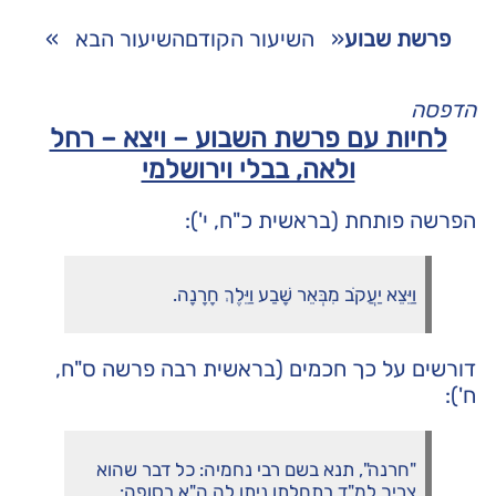
פרשת שבוע
«
השיעור הקודם
השיעור הבא
»
הדפסה
לחיות עם פרשת השבוע – ויצא – רחל
ולאה, בבלי וירושלמי
הפרשה פותחת (בראשית כ"ח, י'):
וַיֵּצֵא יַעֲקֹב מִבְּאֵר שָׁבַע וַיֵּלֶךְ חָרָנָה.
דורשים על כך חכמים (בראשית רבה פרשה ס"ח,
ח'):
"חרנה", תנא בשם רבי נחמיה: כל דבר שהוא
צריך למ"ד בתחלתו ניתן לה ה"א בסופה: