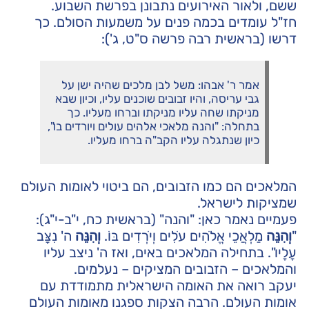
ששם, ולאור האירועים נתבונן בפרשת השבוע.
חז"ל עומדים בכמה פנים על משמעות הסולם. כך
דרשו (בראשית רבה פרשה ס"ט, ג'):
אמר ר' אבהו: משל לבן מלכים שהיה ישן על
גבי עריסה, והיו זבובים שוכנים עליו, וכיון שבא
מניקתו שחה עליו מניקתו וברחו מעליו. כך
בתחלה: "והנה מלאכי אלהים עולים ויורדים בו",
כיון שנתגלה עליו הקב"ה ברחו מעליו.
המלאכים הם כמו הזבובים, הם ביטוי לאומות העולם
שמציקות לישראל.
פעמיים נאמר כאן: "והנה" (בראשית כח, י"ב-י"ג):
"
וְהִנֵּה
מַלְאֲכֵי אֱלֹהִים עֹלִים וְיֹרְדִים בּוֹ.
וְהִנֵּה
ה' נִצָּב
עָלָיו". בתחילה המלאכים באים, ואז ה' ניצב עליו
והמלאכים – הזבובים המציקים – נעלמים.
יעקב רואה את האומה הישראלית מתמודדת עם
אומות העולם. הרבה הצקות ספגנו מאומות העולם