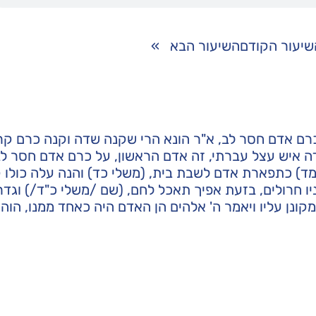
שיעור הקודם
השיעור הבא
»
רם אדם חסר לב, א"ר הונא הרי שקנה שדה וקנה כרם קרו
דה איש עצל עברתי, זה אדם הראשון, על כרם אדם חסר לב,
מד) כתפארת אדם לשבת בית, (משלי כד) והנה עלה כולו ק
יו חרולים, בזעת אפיך תאכל לחם, (שם /משלי כ"ד/) וגדר 
מקונן עליו ויאמר ה' אלהים הן האדם היה כאחד ממנו, הוה