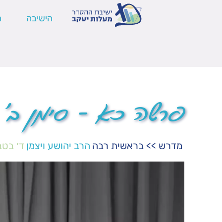
הישיבה
ה
פרשה כא – סימן ב'
מדרש
>>
בראשית רבה
הרב יהושע ויצמן
ד׳ בט
נגן
וידאו