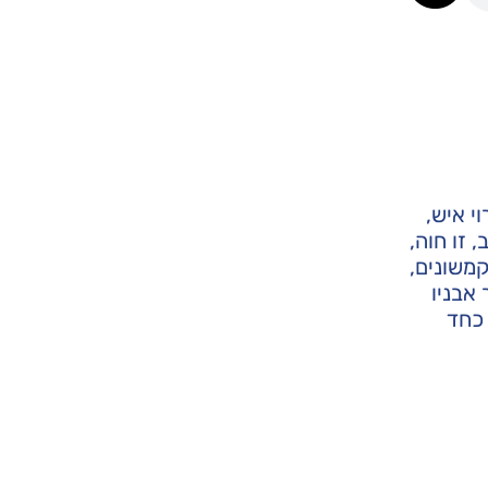
י איש,
 זו חוה,
משונים,
אבניו
 כחד