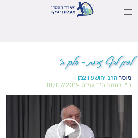
לדון לכף זכות – חלק ב'
מוסר
הרב יהושע ויצמן
ט״ו בתמוז ה׳תשע״ט
18/07/2019
נגן
וידאו