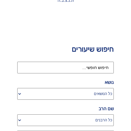
ת.נ.צ.ב.ה
חיפוש שיעורים
נושא
שם הרב