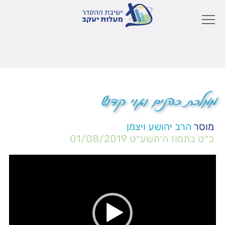
ממלכת כהנים וגוי קדוש
מוסר
הרב יהושע ויצמן
כ״ט בתמוז ה׳תשע״ט
01/08/2019
נגן
וידאו