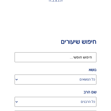
ת.נ.צ.ב.ה
חיפוש שיעורים
נושא
שם הרב