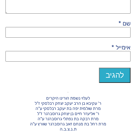
שם
*
אימייל
*
לעלוי נשמת הורינו היקרים
ר' עקיבא בן הרב יעקב יצחק רבלסקי ז"ל
מרת שולמית יפה בת יעקב רבלסקי ע"ה
ר' אליעזר חיים בן יצחק גרוסברגר ז"ל
מרת רבקה בת נפתלי גרוסברגר ע"ה
מרת רחל בת מנחם זאב גרוסברגר שוורץ ע"ה
ת.נ.צ.ב.ה