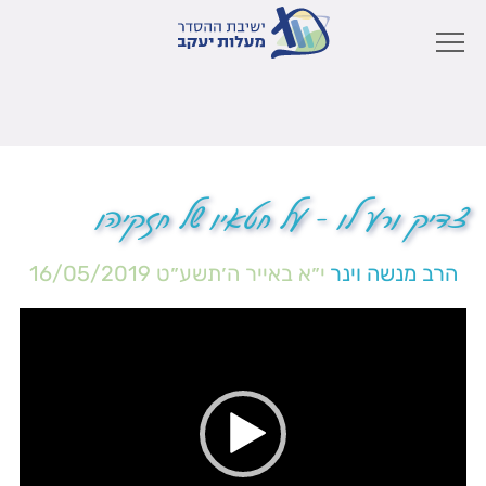
צדיק ורע לו – על חטאיו של חזקיהו
הרב מנשה וינר
י״א באייר ה׳תשע״ט
16/05/2019
נגן
וידאו