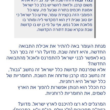
משום קרבן. ולזאת להשריש בלב כל ישראל
אמונת חכמים בתורה שבעל פה, עשו כל
הפומבי הזה בקצירת עומר, שידעו כל ישראל כי
יום טוב שבית דין הוא דמקדשי ליה ומותר בו
מלאכת אוכל נפש, אף על פי כן יש בו קדושת
שבת ונקרא שבת דתורה הקדושה.
מנחת העומר באה להתיר את אכילת התבואה
החדשה, והיא דוחה שבת. מדוע? הרי זה בסך הכל
בא לאפשר לבני ישראל להתפרנס ולאכול מהתבואה
החדשה?
אלא שפרנסת קדושת כלל ישראל זה נחשב "גבוה",
זה נחשב כמו קרבן שדוחה את השבת. החומריות של
כלל ישראל היא רוחניות.
כח הכלל הוא הנותן אפשרות להפוך את הארץ
לשמים, את החומריות לרוחניות.
המרגלים לא רצו להיכנס לארץ ישראל. מדוע?
בזוה"ק מסבירים (ח"ג שלח, קנ"ח ע"א, בתרגום):