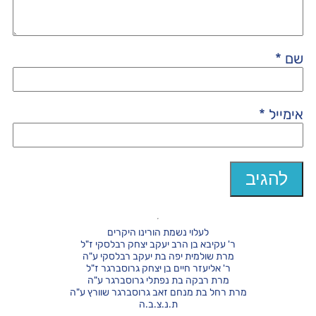
שם
*
אימייל
*
לעלוי נשמת הורינו היקרים
ר' עקיבא בן הרב יעקב יצחק רבלסקי ז"ל
מרת שולמית יפה בת יעקב רבלסקי ע"ה
ר' אליעזר חיים בן יצחק גרוסברגר ז"ל
מרת רבקה בת נפתלי גרוסברגר ע"ה
מרת רחל בת מנחם זאב גרוסברגר שוורץ ע"ה
ת.נ.צ.ב.ה