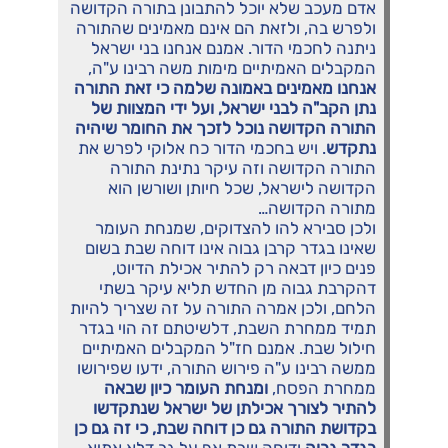
אדם מעכב שלא יוכל להתבונן בתורה הקדושה
ולפרש בה, ולזאת הם אינם מאמינים שהתורה
ניתנה לחכמי הדור. אמנם אנחנו בני ישראל
המקבלים האמיתיים מימות משה רבינו ע"ה,
אנחנו מאמינים באמונה שלמה כי זאת התורה
נתן הקב"ה לבני ישראל, ועל ידי המצוות של
התורה הקדושה נוכל לזכך את החומר שיהיה
נתקדש
. ויש בחכמי הדור כח אלוקי לפרש את
התורה הקדושה וזה עיקר נתינת התורה
הקדושה לישראל, שכל חיותן ושורשן הוא
מתורה הקדושה…
ולכן סבירא להו להצדוקים, שמנחת העומר
שאינו בגדר קרבן גבוה אינו דוחה שבת בשום
פנים כיון דבאה רק להתיר אכילת הדיוט,
דהקרבת גבוה מן החדש תליא עיקר בשתי
הלחם, ולכן אמרה התורה על זה שצריך להיות
תמיד ממחרת השבת, דלשיטתם זה הוי בגדר
חילול שבת. אמנם חז"ל המקבלים האמיתיים
ממשה רבינו ע"ה פירוש התורה, ידעו שפירושו
ממחרת הפסח,
ומנחת העומר כיון שבאה
להתיר לצורך אכילתן של ישראל שנתקדשו
בקדושת התורה גם כן דוחה שבת, כי זה גם כן
בגדר גבוה
ודוחה שבת אף על גב דלא אתיא