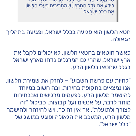
לֵידַע אֶת גֹּדֶל הַחֻרְבָּן, שֶׁמַחְרִיבִים בַּעֲלֵי הַלָּשׁוֹן
אֶת כְּלַל יִשְׂרָאֵל.
חטא הלשון הוא פגיעה בכלל ישראל, ופגיעה בתהליך
הגאולה.
כאשר חוטאים בחטאי הלשון, לא יכולים לקבל את
ארץ ישראל, שהרי גם המרגלים נדחו מארץ ישראל
בגלל שחטאו בלשון הרע.
"לחיות עם פרשת השבוע" – לחזק את שמירת הלשון.
אנו נמצאים בתקופת בחירות, ובה חשוב במיוחד
להישמר מלשון הרע. לפעמים מרגישים שבבחירות
מותר לדבר, על אנשים ועל קבוצות. כביכול "זה
לצורך ולתועלת". אך אין זה כך, ויש להיזהר ולהישמר
מלשון הרע, המעכב את הגאולה ופוגע במושג של
"כלל ישראל".