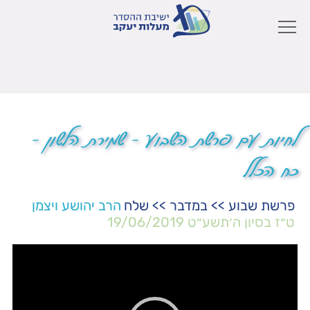
לחיות עם פרשת השבוע – שמירת הלשון –
כח הכלל
פרשת שבוע
>>
במדבר
>>
שלח
הרב יהושע ויצמן
ט״ז בסיון ה׳תשע״ט
19/06/2019
נגן
וידאו