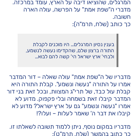
המרגלים, שהוציאו דיבה על הארץ, עומד במרכזה.
מדברי ה"שפת אמת" על הפרשה, עולה הארה
חשובה.
כך כותב (שלח, תרמ"ה):
בענין נסיון המרגלים… היו מוכנים לקבלת
התורה ברצון שלם, שהקדימו נעשה לנשמע,
ולבחי' ארץ ישראל הי' קשה להם לבוא…
מדבריו של ה"שפת אמת" עולה שאלה – דור המדבר
אמרו על התורה "נעשה ונשמע". קבלת התורה היא
קבלת עול כבד, של תרי"ג המצוות, ובכל זאת בני דור
המדבר קיבלו זאת בשמחה ובלי פקפוק. מדוע לא
אמרו "נעשה ונשמע" גם על ארץ ישראל? מדוע לא
קיבלו את דבר ה' שאמר לעלות – ועלו?!
מדבריו במקום נוסף, ניתן ללמוד תשובה לשאלתו זו.
כך כתוב בהמשך (שלח, תרמ"ט):