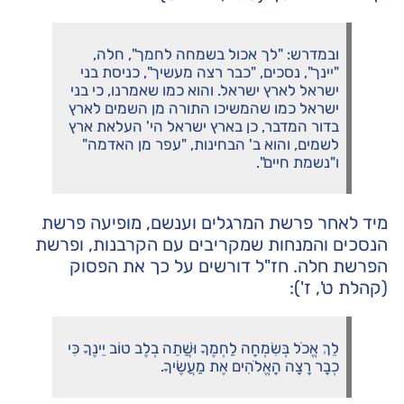
ובמדרש: "לך אכול בשמחה לחמך", חלה,
"יינך", נסכים, "כבר רצה מעשיך", כניסת בני
ישראל לארץ ישראל. והוא כמו שאמרנו, כי בני
ישראל כמו שהמשיכו התורה מן השמים לארץ
בדור המדבר, כן בארץ ישראל הי' העלאת ארץ
לשמים, והוא ב' הבחינות, "עפר מן האדמה"
ו"נשמת חיים".
מיד לאחר פרשת המרגלים וענשם, מופיעה פרשת
הנסכים והמנחות שמקריבים עם הקרבנות, ופרשת
הפרשת חלה. חז"ל דורשים על כך את הפסוק
(קהלת ט', ז'):
לֵךְ אֱכֹל בְּשִׂמְחָה לַחְמֶךָ וּשֲׁתֵה בְלֶב טוֹב יֵינֶךָ כִּי
כְבָר רָצָה הָאֱלֹהִים אֶת מַעֲשֶׂיךָ.