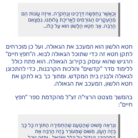
וְכַאֲשֶׁר נַחְפְּשָׂה דְּרָכֵינוּ וְנַחְקֹרָה, אֵיזֶה עֲוֹנוֹת הֵם
מֵהָעִקָרִים הַגּוֹרְמִים לַאֲרִיכֻת גָּלוּתֵנוּ, נִמְצָאֵם
הַרְבֵּה. אַךְ חֵטְא הַלָּשׁוֹן הוּא עַל כֻּלּוֹ…
חטא הלשון הוא המעכב את הגאולה, ועל כן מוכרחים
לתקן חטא זה כדי שתוכל הגאולה לבוא. ה"חפץ חיים"
הרגיש שהוא עוסק בקירוב הגאולה. הוא פתח כולל
ללימוד סדר "קדשים" והלכות הקרבנות, כדי להתכונן
לגאולה ולבנין בית המקדש. ומתוך כך בא לתקן את
חטא הלשון, המעכב את הגאולה.
בהמשך מצטט הרצי"ה זצ"ל מהקדמת ספר "חפץ
חיים":
וְנִרְאֶה פָּשׁוּט שֶׁהַטַעַם שֶׁהֶחְמִירָה הַתּוֹרָה כָּל כָּךְ
בְּזֶה הֶעָוֹן, מִשּׁוּם שֶׁמְעוֹרֵר בָּזֶה הַרְבֵּה אֶת
הַמְקַטְרֵג הַגָּדוֹל עַל כְּלַל יִשְׂרָאֵל… וּמִזֶּה נוּכַל