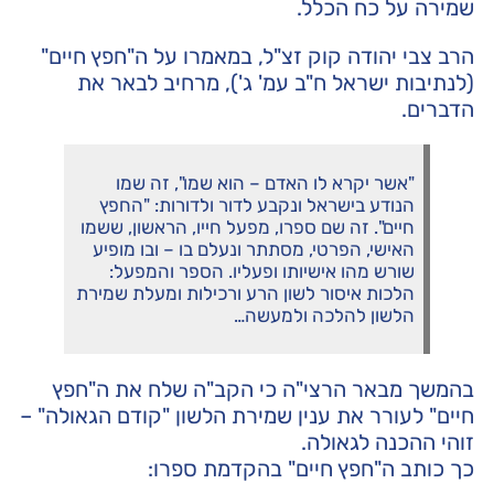
שמירה על כח הכלל.
הרב צבי יהודה קוק זצ"ל, במאמרו על ה"חפץ חיים"
(לנתיבות ישראל ח"ב עמ' ג'), מרחיב לבאר את
הדברים.
"אשר יקרא לו האדם – הוא שמו", זה שמו
הנודע בישראל ונקבע לדור ולדורות: "החפץ
חיים". זה שם ספרו, מפעל חייו, הראשון, ששמו
האישי, הפרטי, מסתתר ונעלם בו – ובו מופיע
שורש מהו אישיותו ופעליו. הספר והמפעל:
הלכות איסור לשון הרע ורכילות ומעלת שמירת
הלשון להלכה ולמעשה…
בהמשך מבאר הרצי"ה כי הקב"ה שלח את ה"חפץ
חיים" לעורר את ענין שמירת הלשון "קודם הגאולה" –
זוהי ההכנה לגאולה.
כך כותב ה"חפץ חיים" בהקדמת ספרו: