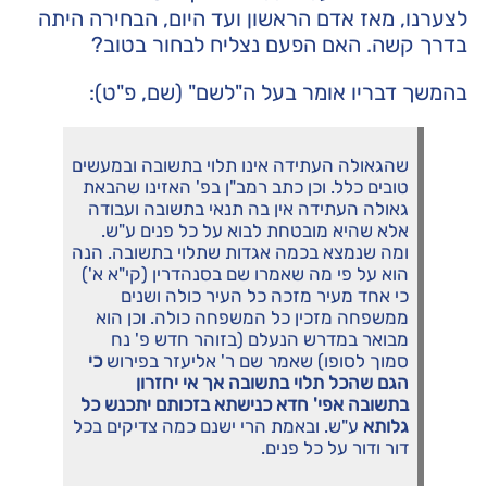
לצערנו, מאז אדם הראשון ועד היום, הבחירה היתה
בדרך קשה. האם הפעם נצליח לבחור בטוב?
בהמשך דבריו אומר בעל ה"לשם" (שם, פ"ט):
שהגאולה העתידה אינו תלוי בתשובה ובמעשים
טובים כלל. וכן כתב רמב"ן בפ' האזינו שהבאת
גאולה העתידה אין בה תנאי בתשובה ועבודה
אלא שהיא מובטחת לבוא על כל פנים ע"ש.
ומה שנמצא בכמה אגדות שתלוי בתשובה. הנה
הוא על פי מה שאמרו שם בסנהדרין (קי"א א')
כי אחד מעיר מזכה כל העיר כולה ושנים
ממשפחה מזכין כל המשפחה כולה. וכן הוא
מבואר במדרש הנעלם (בזוהר חדש פ' נח
סמוך לסופו) שאמר שם ר' אליעזר בפירוש
כי
הגם שהכל תלוי בתשובה אך אי יחזרון
בתשובה אפי' חדא כנישתא בזכותם יתכנש כל
גלותא
ע"ש. ובאמת הרי ישנם כמה צדיקים בכל
דור ודור על כל פנים.