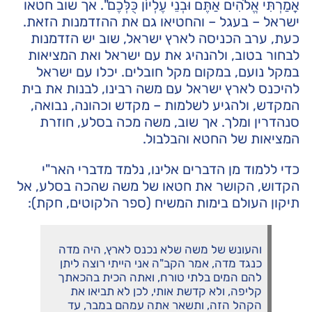
אָמַרְתִּי אֱלֹהִים אַתֶּם וּבְנֵי עֶלְיוֹן כֻּלְּכֶם". אך שוב חטאו
ישראל – בעגל – והחטיאו גם את ההזדמנות הזאת.
כעת, ערב הכניסה לארץ ישראל, שוב יש הזדמנות
לבחור בטוב, ולהנהיג את עם ישראל ואת המציאות
במקל נועם, במקום מקל חובלים. יכלו עם ישראל
להיכנס לארץ ישראל עם משה רבינו, לבנות את בית
המקדש, ולהגיע לשלמות – מקדש וכהונה, נבואה,
סנהדרין ומלך. אך שוב, משה מכה בסלע, חוזרת
המציאות של החטא והבלבול.
כדי ללמוד מן הדברים אלינו, נלמד מדברי האר"י
הקדוש, הקושר את חטאו של משה שהכה בסלע, אל
תיקון העולם בימות המשיח (ספר הלקוטים, חקת):
והעונש של משה שלא נכנס לארץ, היה מדה
כנגד מדה, אמר הקב"ה אני הייתי רוצה ליתן
להם המים בלתי טורח, ואתה הכית בהכאתך
קליפה, ולא קדשת אותי, לכן לא תביאו את
הקהל הזה, ותשאר אתה עמהם במבר, עד