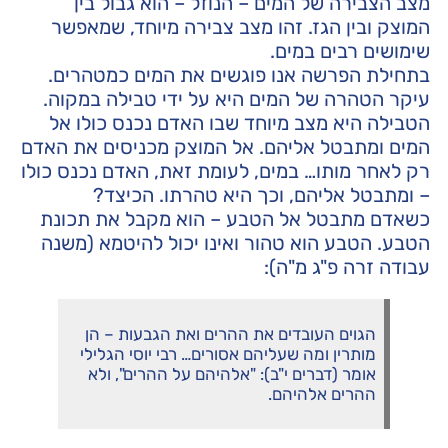
מצב הצבירה של המים – הנוזל – הוא גבול בין
המוצק ובין הגז. זהו מצב צבירה מיוחד, שמאפשר
שימושים רבים במים.
בתחילת הפרשה אנו פוגשים את המים כמטהרים.
עיקר הטהרה של המים היא על ידי טבילה במקוה.
הטבילה היא מצב מיוחד שבו האדם נכנס כולו אל
המים ומתבטל אליהם. אל המוצק מכניסים את האדם
רק לאחר מותו… במים, לעומת זאת, האדם נכנס כולו
– ומתבטל אליהם, וכך היא טהרתו. הכיצד?
כשאדם מתבטל אל הטבע – הוא מקבל את תכונת
הטבע. הטבע הוא טהור ואינו יכול להיטמא (משנה
עבודה זרה פ"ג מ"ה):
הגוים העובדים את ההרים ואת הגבעות – הן
מותרין ומה שעליהם אסורים… רבי יוסי הגלילי
אומר (דברים י"ב): "אלהיהם על ההרים", ולא
ההרים אלהיהם.