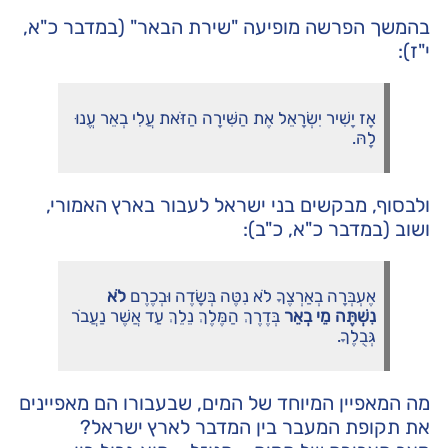
בהמשך הפרשה מופיעה "שירת הבאר" (במדבר כ"א,
י"ז):
אָז יָשִׁיר יִשְׂרָאֵל אֶת הַשִּׁירָה הַזֹּאת עֲלִי בְאֵר עֱנוּ
לָהּ.
ולבסוף, מבקשים בני ישראל לעבור בארץ האמורי,
ושוב (במדבר כ"א, כ"ב):
אֶעְבְּרָה בְאַרְצֶךָ לֹא נִטֶּה בְּשָׂדֶה וּבְכֶרֶם
לֹא
נִשְׁתֶּה מֵי בְאֵר
בְּדֶרֶךְ הַמֶּלֶךְ נֵלֵךְ עַד אֲשֶׁר נַעֲבֹר
גְּבֻלֶךָ.
מה המאפיין המיוחד של המים, שבעבורו הם מאפיינים
את תקופת המעבר בין המדבר לארץ ישראל?