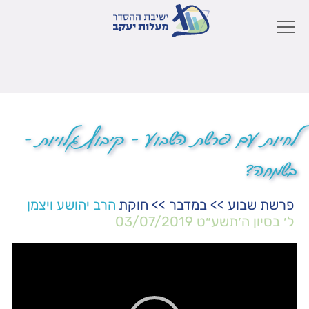
לחיות עם פרשת השבוע – קיבוץ גלויות –
בשמחה?
פרשת שבוע
>>
במדבר
>>
חוקת
הרב יהושע ויצמן
ל׳ בסיון ה׳תשע״ט
03/07/2019
נגן
וידאו