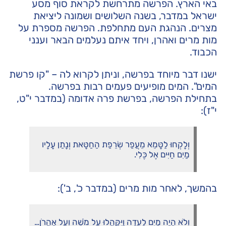
באי הארץ. הפרשה מתרחשת לקראת סוף מסע
ישראל במדבר, בשנה השלושים ושמונה ליציאת
מצרים. הנהגת העם מתחלפת. הפרשה מספרת על
מות מרים ואהרן, ויחד איתם נעלמים הבאר וענני
הכבוד.
ישנו דבר מיוחד בפרשה, וניתן לקרוא לה – "קו פרשת
המים". המים מופיעים פעמים רבות בפרשה.
בתחילת הפרשה, בפרשת פרה אדומה (במדבר י"ט,
י"ז):
וְלָקְחוּ לַטָּמֵא מֵעֲפַר שְׂרֵפַת הַחַטָּאת וְנָתַן עָלָיו
מַיִם חַיִּים אֶל כֶּלִי.
בהמשך, לאחר מות מרים (במדבר כ', ב'):
וְלֹא הָיָה מַיִם לָעֵדָה וַיִּקָּהֲלוּ עַל מֹשֶׁה וְעַל אַהֲרֹן…