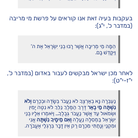
בעקבות בעיה זאת אנו קוראים על פרשת מי מריבה
(במדבר כ', י"ג):
הֵמָּה מֵי מְרִיבָה אֲשֶׁר רָבוּ בְנֵי יִשְׂרָאֵל אֶת ה'
וַיִּקָּדֵשׁ בָּם.
לאחר מכן ישראל מבקשים לעבור באדום (במדבר כ',
י"ז-י"ט):
נַעְבְּרָה נָּא בְאַרְצֶךָ לֹא נַעֲבֹר בְּשָׂדֶה וּבְכֶרֶם
וְלֹא
נִשְׁתֶּה מֵי בְאֵר
דֶּרֶךְ הַמֶּלֶךְ נֵלֵךְ לֹא נִטֶּה יָמִין
וּשְׂמֹאול עַד אֲשֶׁר נַעֲבֹר גְּבֻלֶךָ… וַיֹּאמְרוּ אֵלָיו בְּנֵי
יִשְׂרָאֵל בַּמְסִלָּה נַעֲלֶה
וְאִם מֵימֶיךָ נִשְׁתֶּה
אֲנִי
וּמִקְנַי וְנָתַתִּי מִכְרָם רַק אֵין דָּבָר בְּרַגְלַי אֶעֱבֹרָה.