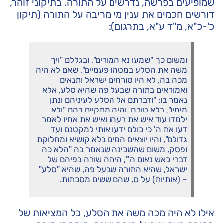
שמופיעים בפרשה, נדרשים על התורה. בתיקוני זוהר,
דורשים חכמים את ענין מי מריבה על התורה (תיקון
כ'-כ"א, מ"ד ע"א, בתרגום):
ומשום כך "שמעו נא המורים", ובגללם "ויך
משה את הסלע במטהו פעמיים", שאם לא היה
מכה בה, לא היו טורחים ישראל ותנאים
ואמוראים בתורה שבעל פה שהיא סלע, אלא
נאמר בו: "ודברתם אל הסלע לעיניהם ונתן
מימיו", בלא טורח. והיה מתקיים בהם "ולא
ילמדו עוד איש את רעהו ואיש את אחיו לאמר
דעו את ה' כי כולם ידעו אותי למקטנם ועד
גדולם", והיו יוצאים המים בלא קושיא ומחלוקת
ופסק, משום שהשכינה שנאמר בה "הלא כה
דברי כאש נאום ה'", היתה שורה בפיהם של
ישראל, שהיא התורה שבעל פה, שהיא "סלע"
– (אותיות) על ס, שהם ששים מסכתות.
אילו לא היה מכה משה את הסלע, כל המציאות של