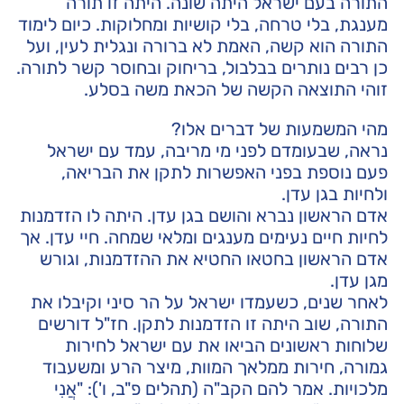
התורה בעם ישראל היתה שונה. היתה זו תורה
מענגת, בלי טרחה, בלי קושיות ומחלוקות. כיום לימוד
התורה הוא קשה, האמת לא ברורה ונגלית לעין, ועל
כן רבים נותרים בבלבול, בריחוק ובחוסר קשר לתורה.
זוהי התוצאה הקשה של הכאת משה בסלע.
מהי המשמעות של דברים אלו?
נראה, שבעומדם לפני מי מריבה, עמד עם ישראל
פעם נוספת בפני האפשרות לתקן את הבריאה,
ולחיות בגן עדן.
אדם הראשון נברא והושם בגן עדן. היתה לו הזדמנות
לחיות חיים נעימים מענגים ומלאי שמחה. חיי עדן. אך
אדם הראשון בחטאו החטיא את ההזדמנות, וגורש
מגן עדן.
לאחר שנים, כשעמדו ישראל על הר סיני וקיבלו את
התורה, שוב היתה זו הזדמנות לתקן. חז"ל דורשים
שלוחות ראשונים הביאו את עם ישראל לחירות
גמורה, חירות ממלאך המוות, מיצר הרע ומשעבוד
מלכויות. אמר להם הקב"ה (תהלים פ"ב, ו'): "אֲנִי