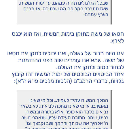
שבכל הגלגולים תהיה עמהם, עד ימות המשיח,
שאז תתברר הקליפה מה שבתוכה, אז תכנס
בארץ עמהם.
חטאו של משה מתוקן בימות המשיח, ואז הוא יכנס
לארץ.
אנו היום בדור של גאולה, ואנו יכולים לתקן את חטאו
של משה. שמא אנו עומדים שוב בפני ההזדמנות
לבחור בטוב ולתקן את העולם.
אחד הביטויים הבולטים של ימות המשיח זהו קיבוץ
גלויות, כדברי הרמב"ם (הלכות מלכים פי"א ה"א):
המלך המשיח עתיד לעמוד… וכל מי שאינו
מאמין בו, או מי שאינו מחכה לביאתו, לא בשאר
נביאים בלבד הוא כופר, אלא בתורה ובמשה
רבינו, שהרי התורה העידה עליו, שנאמר: "ושב
ה' אלהיך את שבותך ורחמך ושב וקבצך וגו'
אם יהיה נדחך בקצה השמים וגו' והביאך ה'"…