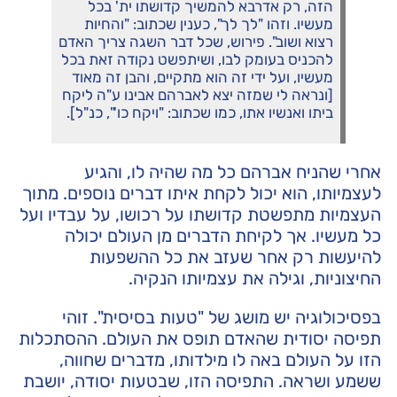
הזה, רק אדרבא להמשיך קדושתו ית' בכל
מעשיו. וזהו "לך לך", כענין שכתוב: "והחיות
רצוא ושוב". פירוש, שכל דבר השגה צריך האדם
להכניס בעומק לבו, ושיתפשט נקודה זאת בכל
מעשיו, ועל ידי זה הוא מתקיים, והבן זה מאוד
[ונראה לי שמזה יצא לאברהם אבינו ע"ה ליקח
ביתו ואנשיו אתו, כמו שכתוב: "ויקח כו'", כנ"ל].
אחרי שהניח אברהם כל מה שהיה לו, והגיע
לעצמיותו, הוא יכול לקחת איתו דברים נוספים. מתוך
העצמיות מתפשטת קדושתו על רכושו, על עבדיו ועל
כל מעשיו. אך לקיחת הדברים מן העולם יכולה
להיעשות רק אחר שעזב את כל ההשפעות
החיצוניות, וגילה את עצמיותו הנקיה.
בפסיכולוגיה יש מושג של "טעות בסיסית". זוהי
תפיסה יסודית שהאדם תופס את העולם. ההסתכלות
הזו על העולם באה לו מילדותו, מדברים שחווה,
ששמע ושראה. התפיסה הזו, שבטעות יסודה, יושבת