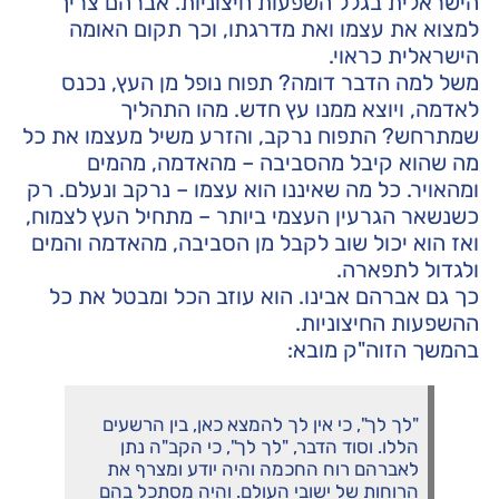
הישראלית בגלל השפעות חיצוניות. אברהם צריך
למצוא את עצמו ואת מדרגתו, וכך תקום האומה
הישראלית כראוי.
משל למה הדבר דומה? תפוח נופל מן העץ, נכנס
לאדמה, ויוצא ממנו עץ חדש. מהו התהליך
שמתרחש? התפוח נרקב, והזרע משיל מעצמו את כל
מה שהוא קיבל מהסביבה – מהאדמה, מהמים
ומהאויר. כל מה שאיננו הוא עצמו – נרקב ונעלם. רק
כשנשאר הגרעין העצמי ביותר – מתחיל העץ לצמוח,
ואז הוא יכול שוב לקבל מן הסביבה, מהאדמה והמים
ולגדול לתפארה.
כך גם אברהם אבינו. הוא עוזב הכל ומבטל את כל
ההשפעות החיצוניות.
בהמשך הזוה"ק מובא:
"לך לך", כי אין לך להמצא כאן, בין הרשעים
הללו. וסוד הדבר, "לך לך", כי הקב"ה נתן
לאברהם רוח החכמה והיה יודע ומצרף את
הרוחות של ישובי העולם. והיה מסתכל בהם