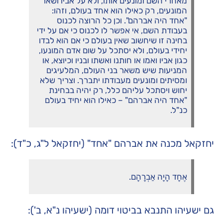
מאחרי השם ומונעים אותו, ולא על אביו ושאר
המונעים, רק כאילו הוא אחד בעולם, וזהו:
"אחד היה אברהם". וכן כל הרוצה לכנוס
בעבודת השם, אי אפשר לו לכנוס כי אם על ידי
בחינה זו שיחשוב שאין בעולם כי אם הוא לבדו
יחידי בעולם, ולא יסתכל על שום אדם המונעו,
כגון אביו ואמו או חותנו ואשתו ובניו וכיוצא, או
המניעות שיש משאר בני העולם, המלעיגים
ומסיתים ומונעים מעבודתו יתברך. וצריך שלא
יחוש ויסתכל עליהם כלל, רק יהיה בבחינת
"אחד היה אברהם" – כאילו הוא יחיד בעולם
כנ"ל.
יחזקאל מכנה את אברהם "אחד" (יחזקאל ל"ג, כ"ד):
אֶחָד הָיָה אַבְרָהָם.
גם ישעיהו התנבא בביטוי דומה (ישעיהו נ"א, ב'):