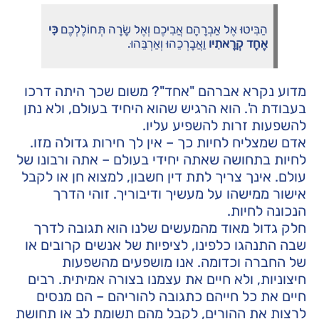
הַבִּיטוּ אֶל אַבְרָהָם אֲבִיכֶם וְאֶל שָׂרָה תְּחוֹלֶלְכֶם
כִּי
אֶחָד קְרָאתִיו
וַאֲבָרְכֵהוּ וְאַרְבֵּהוּ.
מדוע נקרא אברהם "אחד"? משום שכך היתה דרכו
בעבודת ה'. הוא הרגיש שהוא היחיד בעולם, ולא נתן
להשפעות זרות להשפיע עליו.
אדם שמצליח לחיות כך – אין לך חירות גדולה מזו.
לחיות בתחושה שאתה יחידי בעולם – אתה ורבונו של
עולם. אינך צריך לתת דין חשבון, למצוא חן או לקבל
אישור ממישהו על מעשיך ודיבוריך. זוהי הדרך
הנכונה לחיות.
חלק גדול מאוד מהמעשים שלנו הוא תגובה לדרך
שבה התנהגו כלפינו, לציפיות של אנשים קרובים או
של החברה וכדומה. אנו מושפעים מהשפעות
חיצוניות, ולא חיים את עצמנו בצורה אמיתית. רבים
חיים את כל חייהם כתגובה להוריהם – הם מנסים
לרצות את ההורים, לקבל מהם תשומת לב או תחושת