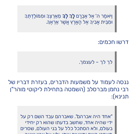
וַיֹּאמֶר ה' אֶל אַבְרָם
לֶךְ לְךָ
מֵאַרְצְךָ וּמִמּוֹלַדְתְּךָ
וּמִבֵּית אָבִיךָ אֶל הָאָרֶץ אֲשֶׁר אַרְאֶךָּ.
דרשו חכמים:
לך לך – לעצמך.
ננסה לעמוד על משמעות הדברים, בעזרת דבריו של
רבי נחמן מברסלב (השמטה בתחילת ליקוטי מוהר"ן
תנינא):
"אחד היה אברהם". שאברהם עבד השם רק על
ידי שהיה אחד, שחשב בדעתו שהוא רק יחידי
בעולם, ולא הסתכל כלל על בני העולם, שסרים