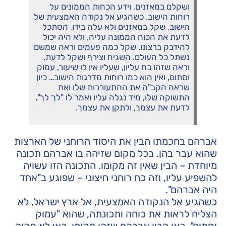
ושקלם במאזנים, וידע הכחות הממונים על
רוחות הישוב. כשהגיע אל נקודה האמצעית של
הישוב, שקל במאזנים ולא עלה בידו, הסתכל
לדעת את הכוח הממונה עליה, ולא היה יכול
להידבק ברצונו. שקל כמה פעמים וראה שמשם
נשתל כל העולם. השגיח וצירף ושקל לדעת,
וראה שזהו כח עליון, שעליו אין לו שיעור, עמוק
וסתום, ואין הוא כמו רוחות מדרגות הישוב… כיון
שראה הקב"ה את ההתעוררות שלו ואת
התשוקה שלו, מיד נגלה עליו ואמר לו "לך לך",
לדעת את עצמך, ולתקן את עצמך.
אברהם בחכמתו הבין את היסוד הרוחני של הארצות
שהוא עבר בהן. בכל מקום שזיהה בו אברהם תכונה
מיוחדת – הבין שאין זה מקומו. התכונה הזו עשויה
להשפיע עליו, וזה כח רוחני חיצוני – שפוגע ב"אחד
היה אברהם".
כשהגיע אל הנקודה האמצעית, אל ארץ ישראל, לא
הצליח לראות את כוחה ותכונתה, שהוא "עמוק
וסתום". כאן הבין אברהם שזהו מקומו. כאן לא תהיה