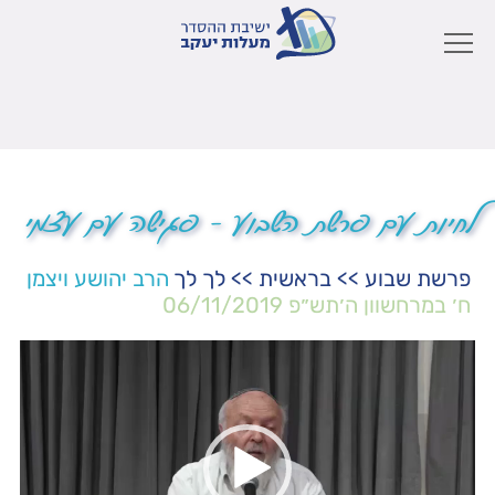
לחיות עם פרשת השבוע – פגישה עם עצמי
פרשת שבוע
>>
בראשית
>>
לך לך
הרב יהושע ויצמן
ח׳ במרחשוון ה׳תש״פ
06/11/2019
נגן
וידאו