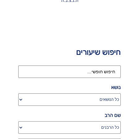
ת.נ.צ.ב.ה
חיפוש שיעורים
נושא
שם הרב