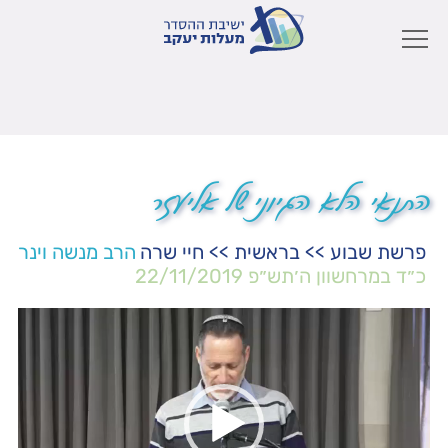
התנאי הלא הגיוני של אליעזר
פרשת שבוע
>>
בראשית
>>
חיי שרה
הרב מנשה וינר
כ״ד במרחשוון ה׳תש״פ
22/11/2019
נגן
וידאו