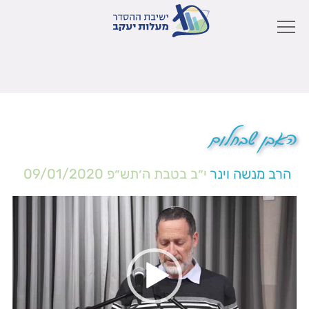
האבן שבחלום
הרב מנשה וינר
י״ב בטבת ה׳תש״פ
09/01/2020
נגן
וידאו