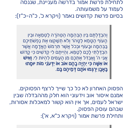
לתחילת פרשת אמור בדרשה מעניינת, שננסה
לעמוד על משמעותה.
בסיום פרשת קדושים נאמר (ויקרא כ', כ"ה-כ"ז):
וְהִבְדַּלְתֶּם בֵּין הַבְּהֵמָה הַטְּהֹרָה לַטְּמֵאָה וּבֵין
הָעוֹף הַטָּמֵא לַטָּהֹר וְלֹא תְשַׁקְּצוּ אֶת נַפְשֹׁתֵיכֶם
בַּבְּהֵמָה וּבָעוֹף וּבְכֹל אֲשֶׁר תִּרְמֹשׂ הָאֲדָמָה אֲשֶׁר
הִבְדַּלְתִּי לָכֶם לְטַמֵּא. וִהְיִיתֶם לִי קְדשִׁים כִּי קָדוֹשׁ
אֲנִי ה' וָאַבְדִּל אֶתְכֶם מִן הָעַמִּים לִהְיוֹת לִי.
וְאִישׁ
אוֹ אִשָּׁה כִּי יִהְיֶה בָהֶם אוֹב אוֹ יִדְּעֹנִי מוֹת יוּמָתוּ
בָּאֶבֶן יִרְגְּמוּ אֹתָם דְּמֵיהֶם בָּם
.
הפסוק האחרון לא כל כך שייך לרצף הפסוקים.
אמנם איסור אוב וידעוני הוא חלק מההבדלה שבין
ישראל לעמים, אך אין הוא קשור למאכלות אסורות,
שבהם עוסק הפסוק.
ותחילת פרשת אמור (ויקרא כ"א, א'):