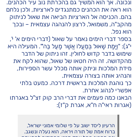
ונכונה. אך הוא המשיך גם בהכרתת נוב עיר הכהנים.
הוא ראה את הכהנים כמתנגדים לארציות, ולכן נלחם
בהם. הכניסה אל הארציות הביאה את שאול לניתוק
מהקב"ה, משמואל, לרצון להנהגה עצמאית – ובכך
הוא נפל.
בספר דברי הימים נאמר על שאול (דברי הימים א' י',
י"ג): "וַיָּמָת שָׁאוּל בְּמַעֲלוֹ אֲשֶׁר מָעַל בַּה'". המעילה היא
שימוש בדבר קדוש לחולין. זהו ניתוק של הדבר
מהקדושה. זה היה חטאו של שאול, שהוא לקח את
מידת המלכות וניתק אותה מכלל עשר הספירות,
והנהיג אותה בצורה עצמאית.
כך נוהגת המלכות בראשית דרכה. כמעט בלתי
אפשרי לנהוג אחרת.
הבאנו כמה פעמים את דברי הרב קוק זצ"ל באגרתו
(אגרות ראי"ה ח"א, אגרת ק"ז):
הרעיון ליסד ישוב על פי שלומי אמוני ישראל,
ברוח אמת של תורה ויראה, הוא נעלה ונשגב.