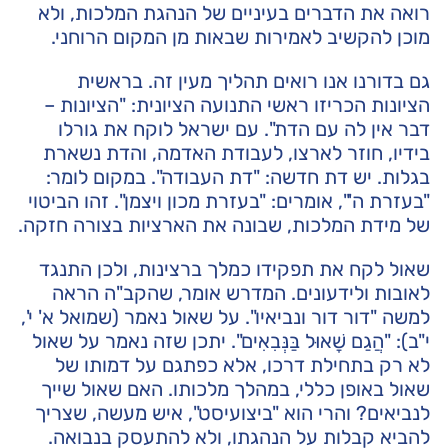
רואה את הדברים בעיניים של הנהגת המלכות, ולא
מוכן להקשיב לאמירות שבאות מן המקום הרוחני.
גם בדורנו אנו רואים תהליך מעין זה. בראשית
הציונות הכריזו ראשי התנועה הציונית: "הציונות –
דבר אין לה עם הדת". עם ישראל לוקח את גורלו
בידיו, חוזר לארצו, לעבודת האדמה, והדת נשארת
בגלות. יש דת חדשה: "דת העבודה". במקום לומר:
"בעזרת ה'", אומרים: "בעזרת מכון ויצמן". זהו הביטוי
של מידת המלכות, שבונה את הארציות בצורה חזקה.
שאול לקח את תפקידו כמלך ברצינות, ולכן התנגד
לאובות ולידעונים. המדרש אומר, שהקב"ה הראה
למשה "דור דור ונביאיו". על שאול נאמר (שמואל א' י',
י"ב): "הֲגַם שָׁאוּל בַּנְּבִאִים". יתכן שזה נאמר על שאול
לא רק בתחילת דרכו, אלא כפתגם על דמותו של
שאול באופן כללי, במהלך מלכותו. האם שאול שייך
לנביאים? והרי הוא "ביצועיסט", איש מעשה, שצריך
להביא קבלות על הנהגתו, ולא להתעסק בנבואה.