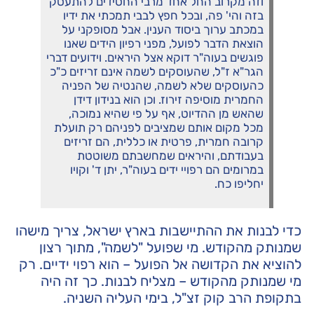
וזה מקרוב החל אחד מרבי החסידים להתעסק
בזה והי' פה, ובכל חפץ לבבי תמכתי את ידיו
במכתב ערוך ביסוד הענין. אבל מסופקני על
הוצאת הדבר לפועל, מפני רפיון הידים שאנו
פוגשים בעוה"ר דוקא אצל היראים. וידועים דברי
הגר"א ז"ל, שהעוסקים לשמה אינם זריזים כ"כ
כהעוסקים שלא לשמה, שהנטיה של הפניה
החמרית מוסיפה זירוז. וכן הוא בנידון דידן
שהאש מן ההדיוט, אף על פי שהיא נמוכה,
מכל מקום אותם שמציבים לפניהם רק תועלת
קרובה חמרית, פרטית או כללית, הם זריזים
בעבודתם, והיראים שמחשבתם משוטטת
במרומים הם רפויי ידים בעוה"ר, יתן ד' וקויו
יחליפו כח.
כדי לבנות את ההתיישבות בארץ ישראל, צריך מישהו
שמנותק מהקודש. מי שפועל "לשמה", מתוך רצון
להוציא את הקדושה אל הפועל – הוא רפוי ידיים. רק
מי שמנותק מהקודש – מצליח לבנות. כך זה היה
בתקופת הרב קוק זצ"ל, בימי העליה השניה.