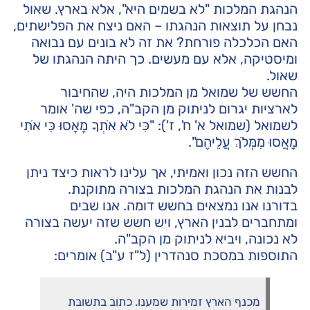
הנהגת המלכות "לא בשמים היא", אלא בארץ. שאול
נבחן על תוצאות הנהגתו – האם ניצח את הפלישתים,
האם הכלכלה פורחת? את זה לא בונים עם נבואה
ומיסטיקה, אלא עם מעשים. כך היתה הנהגתו של
שאול.
החשש של שמואל מן המלכות היה, שהחיבור
לארציות יגרום לניתוק מן הקב"ה, כפי שה' אומר
לשמואל (שמואל א' ח', ז'): "כִּי לֹא אֹתְךָ מָאָסוּ כִּי אֹתִי
מָאֲסוּ מִמְּלֹךְ עֲלֵיהֶם".
החשש הזה נכון ואמיתי, אך עלינו לראות כיצד ניתן
לבנות את הנהגת המלכות בצורה מתוקנת.
בדורנו אנו נמצאים בחשש דומה. אנו שבים
ומתחברים לבנין הארץ, ויש חשש שזה יעשה בצורה
לא נכונה, ויביא לניתוק מן הקב"ה.
התוספות במסכת סנהדרין (ל"ז ע"ב) אומרים:
מכנף הארץ זמירות שמענו. כתוב בתשובת