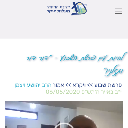
לחיות עם פרשת השבוע – "דור דור
וגזלניו"
פרשת שבוע
>>
ויקרא
>>
אמור
הרב יהושע ויצמן
י״ב באייר ה׳תש״פ
06/05/2020
נגן
וידאו