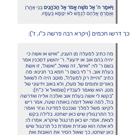
וַיֹּאמֶר ה' אֶל מֹשֶׁה אֱמֹר אֶל הַכֹּהֲנִים
בְּנֵי אַהֲרֹן
וְאָמַרְתָּ אֲלֵהֶם לְנֶפֶשׁ לֹא יִטַּמָּא בְּעַמָּיו.
כך דרשו חכמים (ויקרא רבה פרשה כ"ו, ז'):
מה כתיב למעלה מן הענין, "ואיש או אשה כי
יהיה בהם אוב או ידעוני". ר' יהושע דסכנין אמר
בשם ר' לוי: "ואיש", זה שאול, "ואשה", זו אשת
בעלת אוב. ר' לוי בשם ר' חמא בר חנינא: מה
כתיב "והיית רק למעלה", מוטב היה לו לשאול
באורים ותומים של מעלן, ולא באוב וידעוני של
מטן. הוא שאמר לעבדיו (שמואל א' כ"ח):
"בקשו לי אשה בעלת אוב ואלכה אליה ואדרשה
בה", למה שאול דומה באותה שעה, אמר ריש
לקיש: משל למלך שנכנס למדינה וגזר ואמר:
כל התרנגולין שיש כאן ישחטו. בלילה בקש
לצאת, אמר: יש כאן תרנגול שיקרא, אמרו לו:
לא אתה הוא שגזרת ואמרת כל תרנגול שיש
כאן ישחטו, כך שאול הסיר את האובות ואת