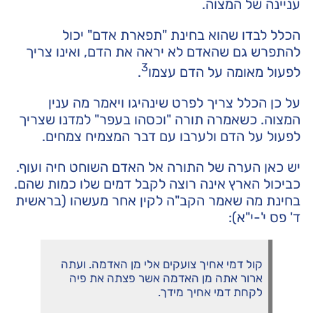
עניינה של המצוה.
הכלל לבדו שהוא בחינת "תפארת אדם" יכול
להתפרש גם שהאדם לא יראה את הדם, ואינו צריך
3
לפעול מאומה על הדם עצמו
.
על כן הכלל צריך לפרט שינהיגו ויאמר מה ענין
המצוה. כשאמרה תורה "וכסהו בעפר" למדנו שצריך
לפעול על הדם ולערבו עם דבר המצמיח צמחים.
יש כאן הערה של התורה אל האדם השוחט חיה ועוף.
כביכול הארץ אינה רוצה לקבל דמים שלו כמות שהם.
בחינת מה שאמר הקב"ה לקין אחר מעשהו (בראשית
ד' פס י'-י"א):
קול דמי אחיך צועקים אלי מן האדמה. ועתה
ארור אתה מן האדמה אשר פצתה את פיה
לקחת דמי אחיך מידך.