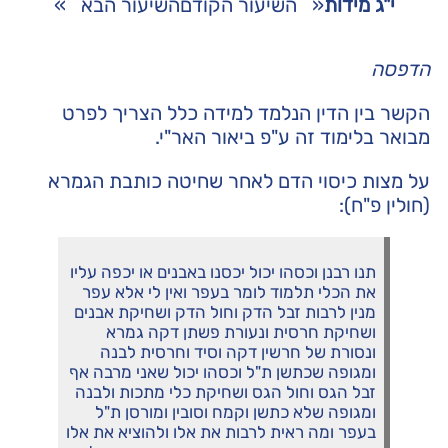
י"ג מידות
«
השיעור הקודם
השיעור הבא
»
הדפסה
הקשר בין הדין הנלמד למידה כלל הצריך לפרט
מבואר בלימוד זה ע"פ
ביאור האר"י
.
על מצות כיסוי הדם לאחר שחיטה כותבת הגמרא
(חולין פ"ח):
תנו רבנן וכסהו יכול יכסנו באבנים או יכפה עליו
את הכלי תלמוד לומר בעפר ואין לי אלא עפר
מנין לרבות זבל הדק וחול הדק ושחיקת אבנים
ושחיקת חרסית ונעורת פשתן דקה גמרא
ונסורת של חרשין דקה וסיד וחרסית לבנה
ומגופה שכתשן ת"ל וכסהו יכול שאני מרבה אף
זבל הגס וחול הגס ושחיקת כלי מתכות ולבנה
ומגופה שלא כתשן וקמח וסובין ומורסן ת"ל
בעפר ומה ראית לרבות את אלו ולהוציא את אלו