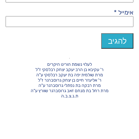
אימייל
*
לעלוי נשמת הורינו היקרים
ר' עקיבא בן הרב יעקב יצחק רבלסקי ז"ל
מרת שולמית יפה בת יעקב רבלסקי ע"ה
ר' אליעזר חיים בן יצחק גרוסברגר ז"ל
מרת רבקה בת נפתלי גרוסברגר ע"ה
מרת רחל בת מנחם זאב גרוסברגר שוורץ ע"ה
ת.נ.צ.ב.ה