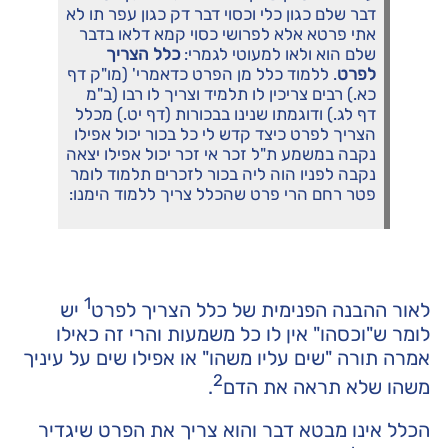
דבר שלם כגון כלי וכסוי דבר דק כגון עפר תו לא
אתי פרטא אלא לפרושי כסוי קמא דלאו בדבר
שלם הוא ולאו למעוטי לגמרי:
כלל הצריך
לפרט
. ללמוד כלל מן הפרט כדאמרי' (מו"ק דף
כא.) רבים צריכין לו תלמיד וצריך לו רבו (ב"מ
דף לג.) ודוגמתו שנינו בבכורות (דף יט.) מכלל
הצריך לפרט כיצד קדש לי כל בכור יכול אפילו
נקבה במשמע ת"ל זכר אי זכר יכול אפילו יצאה
נקבה לפניו הוה ליה בכור לזכרים תלמוד לומר
פטר רחם הרי פרט שהכלל צריך ללמוד הימנו:
1
לאור ההבנה הפנימית של כלל הצריך לפרט
יש
לומר ש"וכסהו" אין לו כל משמעות והרי זה כאילו
אמרה תורה "שים עליו משהו" או אפילו שים על עיניך
2
משהו שלא תראה את הדם
.
הכלל אינו מבטא דבר והוא צריך את הפרט שיגדיר