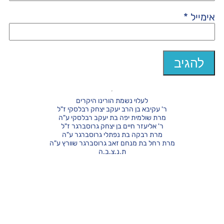
אימייל
*
לעלוי נשמת הורינו היקרים
ר' עקיבא בן הרב יעקב יצחק רבלסקי ז"ל
מרת שולמית יפה בת יעקב רבלסקי ע"ה
ר' אליעזר חיים בן יצחק גרוסברגר ז"ל
מרת רבקה בת נפתלי גרוסברגר ע"ה
מרת רחל בת מנחם זאב גרוסברגר שוורץ ע"ה
ת.נ.צ.ב.ה