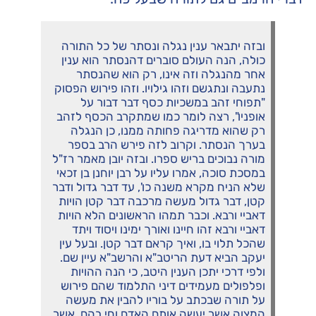
ובזה יתבאר ענין נגלה ונסתר של כל התורה
כולה, הנה העולם סוברים דהנסתר הוא ענין
אחר מהנגלה וזה אינו, רק הוא שהנסתר
נתעבה ונתגשם וזהו גילויו. וזהו פירוש הפסוק
"תפוחי זהב במשכיות כסף דבר דבור על
אופניו", רצה לומר כמו שמתקרב הכסף לזהב
רק שהוא מדריגה פחותה ממנו, כן הנגלה
בערך הנסתר. וקרוב לזה פירש הרב בספר
מורה נבוכים בריש ספרו. ובזה יובן מאמר רז"ל
במסכת סוכה, אמרו עליו על רבן יוחנן בן זכאי
שלא הניח מקרא משנה כו', עד דבר גדול ודבר
קטן, דבר גדול מעשה מרכבה דבר קטן הויות
דאביי ורבא. וכבר תמהו הראשונים הלא הויות
דאביי ורבא זהו חיינו ואורך ימינו ויסוד ויתד
שהכל תלוי בו, ואיך קראם דבר קטן. ובעל עין
יעקב הביא דעת הריטב"א והרשב"א עיין שם.
ולפי דרכי יתכן הענין היטב, כי הנה ההויות
ופלפולים מעמידים דיני התלמוד שהם פירוש
על תורה שבכתב על בוריו להבין את מעשה
המצוה אשר יעשה אותם האדם וחי בהם, אשר