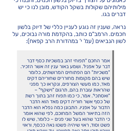
כאמונים על הצורך בדיוק בלשון חכמים, והבנה כי
מילותיהם שקולות בשקל הקודש, מובן לנו כי יש
דברים בגו.
נראה, שענין זה נוגע לעניין כללי של דיוק בלשון
חכמים. הרמב"ם כותב, בהקדמת מורה נבוכים, על
לשון הנביאים (עמ' י' במהדורת הרב קפאח):
אמר החכם "תפוחי זהב במשכיות כסף דבר
דבר על אפניו". ושמע באור ענין זה אשר הזכיר.
"משכיות" הם הפתוחים המרושתים, כלומר
שיש בהם מקומות מחוררים שחוריהם דקים
מאד, כמו מעשי הצורפים, ונקראו כך מפני
שהראות עוברת בהם, תרגום "וישקף" –
"ואסתכי". אמר, כי כמו תפוח זהב בתוך רשת
של כסף אשר חוריה דקים מאד הוא הדבר
הדבור על אפניו. התבונן כמה נפלא הוא הדבר
הזה בתיאור המשל המחוכם, לפי שהוא אומר
כי הדבר שהוא בעל שני פנים – כלומר, שיש לו
פשט וסוד, ראוי שיהיה פשטו נאה ככסף, וראוי
שיהיו תוכו יותר נאה מפשטו, עד שיהא תוכו