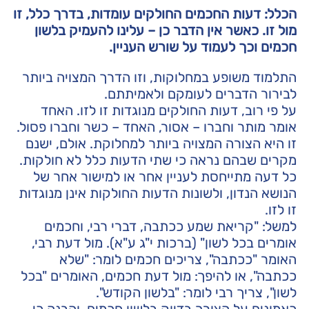
הכלל: דעות החכמים החולקים עומדות, בדרך כלל, זו
מול זו. כאשר אין הדבר כן – עלינו להעמיק בלשון
חכמים וכך לעמוד על שורש העניין.
התלמוד משופע במחלוקות, וזו הדרך המצויה ביותר
לבירור הדברים לעומקם ולאמיתתם.
על פי רוב, דעות החולקים מנוגדות זו לזו. האחד
אומר מותר וחברו – אסור, האחד – כשר וחברו פסול.
זו היא הצורה המצויה ביותר למחלוקת. אולם, ישנם
מקרים שבהם נראה כי שתי הדעות כלל לא חולקות.
כל דעה מתייחסת לעניין אחר או למישור אחר של
הנושא הנדון, ולשונות הדעות החולקות אינן מנוגדות
זו לזו.
למשל: "קריאת שמע ככתבה, דברי רבי, וחכמים
אומרים בכל לשון" (ברכות י"ג ע"א). מול דעת רבי,
האומר "ככתבה", צריכים חכמים לומר: "שלא
ככתבה", או להיפך: מול דעת חכמים, האומרים "בכל
לשון", צריך רבי לומר: "בלשון הקודש".