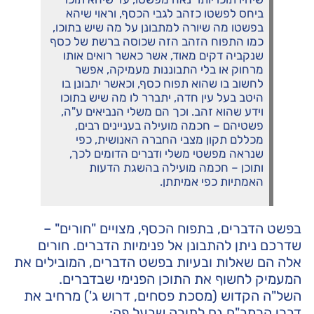
ביחס לפשטו כזהב לגבי הכסף, וראוי שיהא
בפשטו מה שיורה למתבונן על מה שיש בתוכו,
כמו התפוח הזהב הזה שכוסה ברשת של כסף
שנקביה דקים מאוד, אשר כאשר רואים אותו
מרחוק או בלי התבוננות מעמיקה, אפשר
לחשוב בו שהוא תפוח כסף, וכאשר יתבונן בו
היטב בעל עין חדה, יתברר לו מה שיש בתוכו
וידע שהוא זהב. וכך הם משלי הנביאים ע"ה,
פשטיהם – חכמה מועילה בעניינים רבים,
מכללם תקון מצבי החברה האנושית, כפי
שנראה מפשטי משלי ודברים הדומים לכך,
ותוכן – חכמה מועילה בהשגת הדעות
האמתיות כפי אמיתתן.
בפשט הדברים, בתפוח הכסף, מצויים "חורים" –
שדרכם ניתן להתבונן אל פנימיות הדברים. חורים
אלה הם שאלות ובעיות בפשט הדברים, המובילים את
המעמיק לחשוף את התוכן הפנימי שבדברים.
השל"ה הקדוש (מסכת פסחים, דרוש ג') מרחיב את
דברי הרמב"ם גם לתורה שבעל פה: