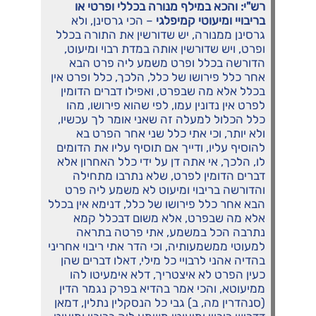
רש"י: והכא במילף מנורה בכללי ופרטי או
בריבויי ומיעוטי קמיפלגי
– הכי גרסינן, ולא
גרסינן ממנורה, יש שדורשין את התורה בכלל
ופרט, ויש שדורשין אותה במדת רבוי ומיעוט,
הדורשה בכלל ופרט משמע ליה פרט הבא
אחר כלל פירושו של כלל, הלכך, כלל ופרט אין
בכלל אלא מה שבפרט, ואפילו דברים הדומין
לפרט אין נדונין עמו, לפי שהוא פירושו, מהו
כלל הכלול למעלה זה שאני אומר לך עכשיו,
ולא יותר, וכי אתי כלל שני אחר הפרט בא
להוסיף עליו, ודייך אם תוסיף עליו את הדומים
לו, הלכך, אי אתה דן על ידי כלל האחרון אלא
דברים הדומין לפרט, שלא נתרבו מתחילה
והדורשה בריבוי ומיעוט לא משמע ליה פרט
הבא אחר כלל פירושו של כלל, דנימא אין בכלל
אלא מה שבפרט, אלא משום דבכלל קמא
נתרבה הכל במשמע, אתי פרטה בתראה
למעוטי ממשמעותיה, וכי הדר אתי ריבוי אחריני
בהדיה אהני לרבויי כל מילי, דאלו דברים שהן
כעין הפרט לא איצטריך, דלא אימעיטו להו
ממיעוטא, והכי אמר בהדיא בפרק נגמר הדין
(סנהדרין מה, ב) גבי כל הנסקלין נתלין, דמאן