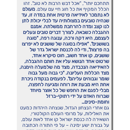
תתחכם יותר", "אכל דבש הרבות לא טוב". זהו
הכלל המקיף את כל חוג חיי עם עולם.
מעולם
לא נתמכר לאידיאה פרטית אחת במדה זו, עד
שנהיה טובעים במצולותיה עד לבלי יכולת לתן
לנו קצב ומדה להרחבת ממשלתה. אמנם
ההגבלה כשבאה, לצורך דברים טובים ונעלים
לעצמם, היא דקה ורכה, ענוגה רפה, "סוגה
בשושנים". "אפילו בסוגה של שושנים לא יפרצו
בה פרצות", ודי לה לכנסת ישראל גדר של
שושנים, קו אחד חשוב, חוט סיקרא אחד,
שרטוט אחד הנושא עליו את חותם ההגבלה,
להאידיאה הנכבדה, מצד מה שלמעלה הימנה,
מצד הכללות העליונה. "כי גבוה מעל גבוה
שומר וגבוהים עליהם". לפעמים בנקודה ניכרת
אחת היא מבעת את רוחה ומגיעה לחפצה,
מבלי לפגם את החפש של כל אוצר מיוחד
שברוח האדם על ידי רתוקי-ברזל
וחומת-סינים…
גם אחרי הנצחון הגדול, שנצחה היהדות כמעט
את האלילות, על מרומי העולם הקולטורי,
השאירה לה כנסת ישראל קו אחד לאות עולם,
על גבורת ישע ימינה – על פי התורה הכתובה