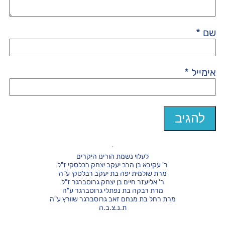
שם
*
אימייל
*
לעלוי נשמת הורינו היקרים
ר' עקיבא בן הרב יעקב יצחק רבלסקי ז"ל
מרת שולמית יפה בת יעקב רבלסקי ע"ה
ר' אליעזר חיים בן יצחק גרוסברגר ז"ל
מרת רבקה בת נפתלי גרוסברגר ע"ה
מרת רחל בת מנחם זאב גרוסברגר שוורץ ע"ה
ת.נ.צ.ב.ה