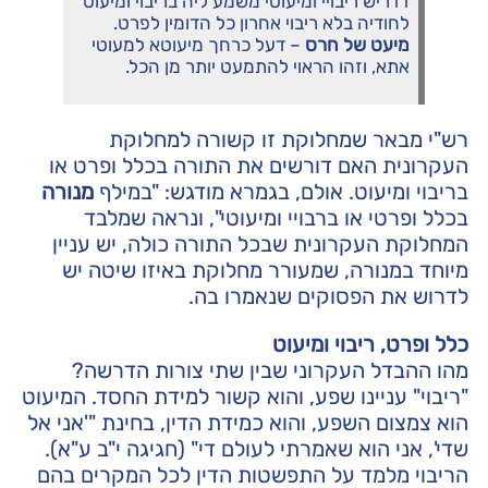
דדריש ריבויי ומיעוטי משמע ליה בריבוי ומיעוט
לחודיה בלא ריבוי אחרון כל הדומין לפרט.
מיעט של חרס
– דעל כרחך מיעוטא למעוטי
אתא, וזהו הראוי להתמעט יותר מן הכל.
רש"י מבאר שמחלוקת זו קשורה למחלוקת
העקרונית האם דורשים את התורה בכלל ופרט או
בריבוי ומיעוט. אולם, בגמרא מודגש: "במילף
מנורה
בכלל ופרטי או ברבויי ומיעוטי", ונראה שמלבד
המחלוקת העקרונית שבכל התורה כולה, יש עניין
מיוחד במנורה, שמעורר מחלוקת באיזו שיטה יש
לדרוש את הפסוקים שנאמרו בה.
כלל ופרט, ריבוי ומיעוט
מהו ההבדל העקרוני שבין שתי צורות הדרשה?
"ריבוי" עניינו שפע, והוא קשור למידת החסד. המיעוט
הוא צמצום השפע, והוא כמידת הדין, בחינת "'אני אל
שדי', אני הוא שאמרתי לעולם די" (חגיגה י"ב ע"א).
הריבוי מלמד על התפשטות הדין לכל המקרים בהם