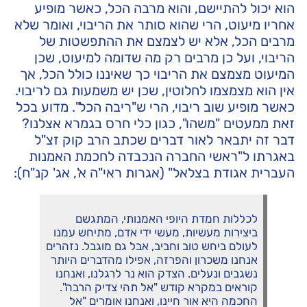
הוא יכול להתיישם, והוא מרבה הכל, כאשר מופיע
אחריו מיעוט, הרי שהוא סותר את הריבוי, ואומר שלא
מרבים הכל, אלא יש לצמצם את ההתפשטות של
הריבוי, ועל כן מרבים רק מה שדומה למיעוט, שכן
המיעוט מצמצם את הריבוי כך שאיננו כולל הכל, אך
אין הוא מצמצמו לחלוטין, שכן יש משמעות גם לריבוי.
כאשר מופיע שוב ריבוי, הרי ש"ריבה הכל". מדוע בכל
זאת ממעטים "משהו", כגון כלי חרס בגמרא אצלנו?
דבר זה יתבאר לאור דברים שכתב הרב קוק זצ"ל
באגרתו ל"ראשי החברה הנכבדה לחכמת האמנות
העברית אגודת בצלאל" (אגרות ראי"ה א', אג' קנ"ח):
לכללות חמדת היופי האמנותי, המתגשם
ביצירות מעשיות, מעשי ידי אדם, מתיחש עמנו
לעולם ביחש טוב וחביב, אבל גם מוגבל. נזהרים
אנחנו משכרון והפרזה, אפילו מהדברים היותר
נשגבים ונעלים. הצדק הוא נר לרגלנו, ואנחנו
קוראים במקרא קודש "אל תהי צדיק הרבה".
החכמה היא אור חיינו, ואנחנו אומרים "אל