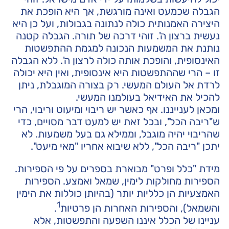
הגבלה שכמעט ואינה מורגשת, אך היא הופכת את
היצירה האמנותית כולה לנתונה בגבולות, ועל כן היא
נעשית ברצון ה'. זוהי דרכה של תורה. הגבלה קטנה
נותנת את המשמעות הנכונה למגמת ההתפשטות
האינסופית, והופכת אותה כולה לרצון ה'. ללא הגבלה
זו – הרי שההתפשטות היא אינסופית, ואין היא יכולה
לרדת אל העולם המעשי. רק בצורה המוגבלת, ניתן
להכיל את האידיאל בעולמנו המעשי.
ומכאן לענייננו. אף כאשר יש ריבוי ומיעוט וריבוי, הרי
ש"ריבה הכל", ובכל זאת יש למעט דבר מסויים, כדי
שהריבוי יהיה מוגבל, וממילא גם בעל משמעות. לא
יתכן "ריבה הכל", ללא שיבוא אחריו "מאי מיעט".
מידת "כלל ופרט" מבוארת בספרים על פי הספירות.
הספירות מחולקות לימין, שמאל ואמצע. הספירות
האמצעיות הן כלליות יותר (בהיותן כוללות את הימין
1
והשמאל), והספירות האחרות הן פרטיות
.
עניינו של הכלל איננו השפעה והתפשטות, אלא