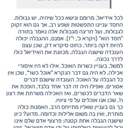
לכל אידיאל, מרומם ונישא ככל שיהיה, יש גבולות.
החסד עניינו התפשטות ושפע רב, אך גם הוא זקוק
לגבולות, ועל חריגה מגבולות אלה נאמר בתורה
"חסד הוא" (ויקרא כ', י"ז). אמנם, ההגבלה יכולה
להיות דקה ביותר, כחוט סיקרא דק, שכן עצם
העובדה שישנה הגבלה, מכוונת את האידיאל כולו
לדרך נכונה.
למשל, בעניין כשרות האוכל. אילו לא היו איסורי
אכילה, לא היה גם דבר הנקרא "אוכל כשר", שכן אין
כל הגבלה על האוכל. העובדה שישנם דברים
אסורים, ואפילו היה זה דבר אחד בלבד, הופכת את
שאר הדברים לכשרים, ואז האכילה משרתת את רצון
ה', שכן אנו אוכלים על פי ציוויו.
כך גם בעניין שאליו מתייחס הרב. האמנות כולה
מותרת, ואין בה משום אלילות וכדומה. מדוע? כיון
שישנה הגבלה אחת קטנה: פרצוף אדם שלם אינו
יכול להיעשות בשלמותו על ידי אדם מישראל. זוהי