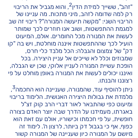
2
"זהב", ששייך למידת הדין
, והוא מגביל את הריבוי
רק למה שדומה לזהב, מיני מתכות. מה עניינו של
הריבוי השני: "מקשה תיעשה המנורה"? ריבוי זה שב
למגמת ההתפשטות, ושוב אנו חוזרים לכך שמותר
לעשות את המנורה מכל החומרים. אולם, המיעוט
הועיל לכך שההתפשטות איננה מוחלטת, ויש בה "קו
דק" של צמצום והגבלה: הכל מלבד כלי חרס,
שמבוזים וכלל לא שייכים אל עניין היצירה. בכל
הופכת עשיית המנורה לעניין אלוקי, שכן יש הגבלה,
ואיננו יכולים לעשות את המנורה באופן מוחלט על פי
רצוננו והבנתו.
3
ניתן להוסיף עוד, שהמנורה, שעניינה הוא החכמה
,
מלמדת את גבולות היצירה האנושית. הלימוד בריבוי
ומיעוט כפי שהתבאר לאור דברי הרב קוק זצ"ל
באגרתו, מעמידנו על הדרך שבה יוצר האדם בצורה
חופשית, על פי חכמתו וכישוריו, אולם עם זאת הוא
כפוף, אף כי בגבול דק ביותר, לרצון ה'. לימוד זה
מיושם על המנורה כיון שעניינה של המנורה קשור