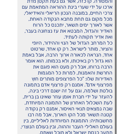
והמסורה. קו כזה, אשר גם בעת תקטן מדת
ארכו על ידי שערי בינת ההוראה המתאמת עם
צרכי החיים, במובנה הנכון הריאלי והאידיאלי,
מכל מקום גם תחת מחבא הנקודה האחת,
אשר לאורך ימים תשאר, יתכנס כל הרוח
האדיר והגדול, המבטא את עז נצחונה בעבר,
ואת אדיר תקותה לעתיד.
כל המרחב הגדול של הנוי וההידור, היופי
והציור, מותר לישראל. רק קו אחד, שרטוט
אחד, הנראה לכאורה ארוך הרבה, אבל באמת
הוא גדול רק באיכותו, ולא בכמותו. הוא אומר
הרבה ברוחו, אבל רק מעט הוא פוגם את
החרשת והאמנות, למרות כל המגמות
האדירות שלו: "כל הפרצופים מותרים חוץ
מפרצוף אדם". אמנם רק פרצוף אדם בתמונה
בולטת ושלמה, וגם על זה ישנם דרכי בינה,
להעזר על ידי חברת אומן עוזר שאינו בן ברית,
לעת השכלול האחרון של התמונה המיוחדת,
שבה נמצאים תנאי האיסור, אמנם רק נקודה
קטנה תשאר מכל הקו הארוך, אבל מה רבו
מחשבותיה: התמונות המיוחדות לאליליים, בין
בעולם האלילי העבר וההוה, ובין בעולם הנוצרי,
תתעב כנסת ישראל ולא תוכל שאתם.