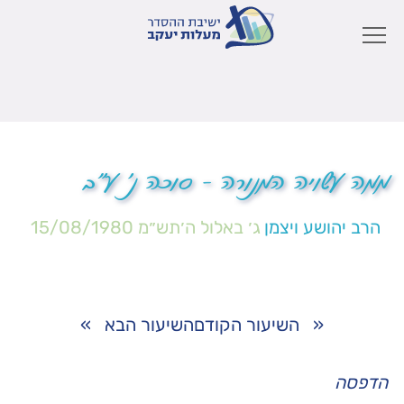
ממה עשויה המנורה – סוכה נ' ע"ב
הרב יהושע ויצמן
ג׳ באלול ה׳תש״מ
15/08/1980
«
השיעור הקודם
השיעור הבא
»
הדפסה