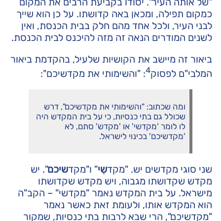
"של אותה העיר". יסודו בקביעת הרבים את המקום
כמקום תפילה, ומכאן באה קדושתו. על כן הוא שייך
לבני העיר, ולכל אחד מהם חלק בבית הכנסת, ואין
לשנים המודרים הנאה זה מזה להיכנס לבית הכנסת.
ביאור זה מיישב את הקושיות שלעיל, בהקדמת ביאור
4
המלבי"ם לפסוק
: "והשימותי את מקדשיכם":
ומה שכתוב: "והשימותי את מקדשיכם", דרש
שכולל גם בתי כנסיות, כי על בית המקדש היה
לו לומר 'מקדשי' או 'מקדש' סתם, לא
'מקדשיכם' בכינוי לישראל.
שני סוגי מקדשים יש. "מקד
שִי
" ו"מקד
שיכם
". יש
מקדש שקדושתו מגבוה, ויש מקדש שקדושתו
מישראל. על בית המקדש נאמר "מקדשי" – הקב"ה
הוא המקדש אותו, ולעומת זאת כאשר נאמר
"מקדשיכם", הרי שבא לרבות בתי כנסיות, שמקור