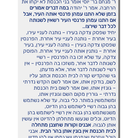
ר' מנחם בר' יוסי אומר בני הכנסת לא יקחו את
הרחבה. אמר ר' יהודה
במה דברים אמורים
בזמן שלא התנו עמהן פרנסי אותה העיר, אבל
אם התנו עמהן פרנסי העיר רשאין לשנותה
לכל דבר שירצו
…
יחיד שפסק צדקה בעירו – נותנה לעניי עירו,
בעיר אחרת – נותנה לעניי עיר אחרת. הפרנסין
שפסקו צדקה בעירן – נותנה לעניי עירן, בעיר
אחרת – נותנין אותה לעניי עיר אחרת. הפוסק
צדקה, עד שלא זכו בה הפרנסין – רשיי
לשנותה לדבר אחר, משזכו בה הפרנסין – אין
רשיי לשנותה לדבר אחר, אלא מדעתן.
גוי שהקדיש קורה לבית הכנסת וכתוב עליו
לשם, בודקין אותו, אם אמר לשם הקדש נדרתי
– גונזין אותו, ואם אמר לשום בית הכנסת
נדרתי – גוררין מקום השם וגונזין אותו,
ומשתמשין במותר. כלי גבוה, עד שלא נשתמש
בהן גבוה רשיי לישתמש בהן הדיוט,
משנשתמש בהן גבוה אין רשיי לישתמש בהן
הדיוט, וכלים שנעשו מתחלתן להדיוט אין עושין
אותן לגבוה.
אבנים וקורות שחצבן מתחלה
לבית הכנסת אין בונין אותן בהר הבית
. אבני
היכל ועזרות שנפגמו ושנגממו אין להן פדיון