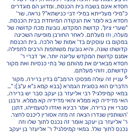
חסדא אינם בשבח בית הכנסת, ומדוע הם מוגדרים
כ"מילי מעלייתא במילי דבי כנישתא"? נראה, שר'
חסדא בא לומר את הנקודה המיוחדת בבית הכנסת.
"שערי ציון", קדושת המקדש, נובעת מכח קדושה של
מעלה, וזו מעלתם. לאחר החורבן מופיעה השכינה
במקום בו עוסקים בד' אמות של הלכה. בית הכנסת
קדושתו שונה, והיא נובעת משותפות הרבים לתפילה.
אמנם קדושת המקדש עליונה יותר, אך דברי ר'
חסדא מבארים את מהותם של בתי כנסיות ואת מקור
קדושתם, וזוהי מעלתם.
6
עניין זה עולה מפסקי הרמב"ם בדין ברירה. מקור
הדברים הוא בסוגית הגמרא (בבא קמא נ"א ע"ב): "…
במאי קמיפלגי? רבי אליעזר בן יעקב סבר יש ברירה,
האי מדידיה קא ממלא והאי מדידיה קא ממלא. ורבנן
סברי אין ברירה. אמר רבינא ואזדו לטעמייהו, דתנן
'השותפין שנדרו הנאה זה מזה אסורין ליכנס לחצר.
ר' אליעזר בן יעקב אומר זה נכנס לתוך שלו וזה
נכנס לתוך שלו'. במאי קמיפלגי? ר' אליעזר בן יעקב