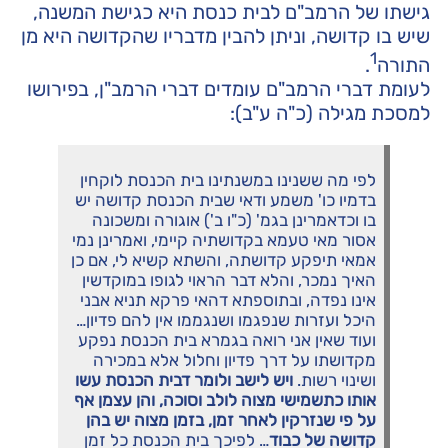
גישתו של הרמב"ם לבית כנסת היא כגישת המשנה,
שיש בו קדושה, וניתן להבין מדבריו שהקדושה היא מן
1
התורה
.
לעומת דברי הרמב"ם עומדים דברי הרמב"ן, בפירושו
למסכת מגילה (כ"ה ע"ב):
לפי מה ששנינו במשנתינו בית הכנסת לוקחין
בדמיו כו' משמע ודאי שבית הכנסת קדושה יש
בו וכדאמרינן בגמ' (כ"ו ב') אוגורה ומשכונה
אסור מאי טעמא בקדושתיה קיימי, ואמרינן נמי
אמאי תיפקע קדושתה, והשתא קשיא לי, אם כן
האיך נמכר, והלא דבר הראוי לגופו במוקדשין
אינו נפדה, ובתוספתא דהאי פרקא תניא אבני
היכל ועזרות שנפגמו ושנגממו אין להם פדיון…
ועוד שאין אני רואה בגמרא בית הכנסת נפקע
מקדושתו על דרך פדיון וחלול אלא במכירה
ושינוי רשות.
ויש לישב ולומר דבית הכנסת עשו
אותו כתשמישי מצוה לולב וסוכה, והן עצמן אף
על פי שנזרקין לאחר זמן, בזמן מצוה יש בהן
קדושה של כבוד
… לפיכך בית הכנסת כל זמן