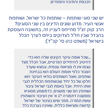
הכנסת והתיבה והספרים.
יש שני סוגי שותפות – שותפות כל ישראל, ושותפות
אנשי העיר. מדוע שונים הדינים בין שני הסוגים?
הרב קוק זצ"ל מתייחס לעניין זה, בתשובה העוסקת
בהבדל שבין חז"ל לצדוקים ביחס לערך הכלל
בישראל (משפט כהן סי' קכ"ד):
…שכל אומה עיקר הקיבוץ שלה הוא כדי
להיטיב להיחידים הפרטיים, אבל הכלל מצד
עצמו אין לו מציאות עצמית, ונמצא שערך
הצבור כלפי אומות העולם הוא בבחינת
שותפים, ואצל השותפים בודאי העיקר הוא
חלקו של כל יחיד שבשותפות הכללית לגבי
אותו היחיד. אבל באמת לגבי ישראל ציבור
ושותפין הם שני מושגים, כדמשמע מסוגיא
וממשנה דתמורה י"ג א' אין הציבור והשותפין
עושין תמורה, מפני שיש בציבור של ישראל
קדושה ומציאות כללית, שאינה נערכת כלל