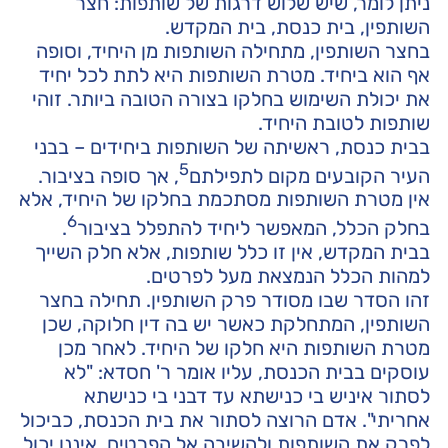
ניתן לומר, שיש שלוש דרגות של שותפות: חצר
השותפין, בית כנסת, בית המקדש.
בחצר השותפין, מתחילה השותפות מן היחיד, וסופה
אף הוא ביחיד. מטרת השותפות היא לתת לכל יחיד
את יכולת השימוש בחלקו בצורה הטובה ביותר. זוהי
שותפות לטובת היחיד.
בבית כנסת, ראשיתה של השותפות ביחידים – בבני
5
העיר הקובעים מקום לתפילתם
, אך סופה בציבור.
אין מטרת השותפות מסתכמת בחלקו של היחיד, אלא
6
בחלק הכלל, המאפשר ליחיד להתפלל בציבור
.
בבית המקדש, אין זו כלל שותפות, אלא חלק השייך
למהות הכלל הנמצאת מעל לפרטים.
זהו הסדר שבו מסודר פרק השותפין. תחילה בחצר
השותפין, המתחלקת כאשר יש בה דין חלוקה, שכן
מטרת השותפות היא חלקו של היחיד. לאחר מכן
עוסקים בבית הכנסת, עליו אומר ר' חסדא: "לא
לסתור איניש בי כנישתא עד דבני בי כנישתא
אחריתי". אדם הרוצה לסתור את בית הכנסת, כביכול
לפרק את השותפות ולהשיבה אל הפרטים, איננו יכול