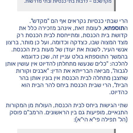
מקדשכם – לרבות בתי כנסיות ובתי מדרשות.
הרי שבתי כנסיות נקראים אף הם "מקדש".
ה
תוספתא
, לעומת זאת, אינהב מזכירה כלל את
קדושת בית הכנסת, ומתייחסת לבית הכנסת רק
מצד המצוה שבו, כצדקה וכדומה, ועל כן מותר, ברצון
אנשי העיר, לשנות את יעודן של מעות בית הכנסת.
בהמשך התוספתא בולט עניין זה, שכן כדוגמא
להלכה: "כלים שנעשו מתחלתן להדיוט אין עושין אותן
לגבוה", מביאה הברייתא את הדין: "אבנים וקורות
שחצבן מתחלה לבית הכנסת אין בונין אותן בהר
הבית", הרי שבית הכנסת ביחס להר הבית הוא
כהדיוט.
שתי הגישות ביחס לבית הכנסת, העולות מן המקורות
התנאיים, מופיעות גם בין הראשונים. הרמב"ם פוסק
(הל' תפילה פי"א הי"א):