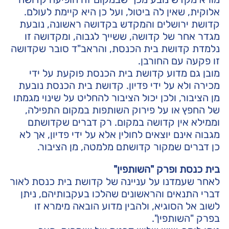
אלוקית, שאין לה ביטול, ועל כן היא קיימת לעולם.
קדושת ירושלים והמקדש בקדושה ראשונה, נובעת
מגדר אחר של קדושה, ששייך לגבוה, ומקדושה זו
נלמדת קדושת בית הכנסת, והראב"ד סובר שקדושה
זו פקעה עם החורבן.
מובן גם מדוע קדושת בית הכנסת פוקעת על ידי
מכירה ולא על ידי פדיון. קדושת בית הכנסת נובעת
מן הציבור, ולכן יכול הציבור להחליט על שינוי מגמתו
של החפץ או על פירוק השותפות במקום התפילה,
וממילא אין קדושה במקום. רק דברים שקדושתם
מגבוה אינם יוצאים לחולין אלא על ידי פדיון, אך לא
כן דברים שמקור קדושתם מלמטה, מן הציבור.
בית כנסת ופרק "השותפין"
לאחר שעמדנו על עניינה של קדושת בית כנסת לאור
דברי התנאים והראשונים שהלכו בעקבותיהם, ניתן
לשוב אל הסוגיא, ולהבין מדוע הובאה מימרא זו
בפרק "השותפין".