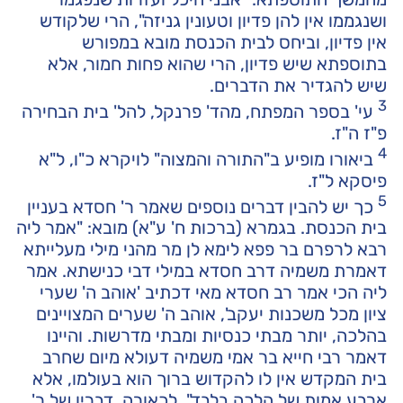
ושנגממו אין להן פדיון וטעונין גניזה", הרי שלקודש
אין פדיון, וביחס לבית הכנסת מובא במפורש
בתוספתא שיש פדיון, הרי שהוא פחות חמור, אלא
שיש להגדיר את הדברים.
3
עי' בספר המפתח, מהד' פרנקל, להל' בית הבחירה
פ"ז ה"ז.
4
ביאורו מופיע ב"התורה והמצוה" לויקרא כ"ו, ל"א
פיסקא ל"ז.
5
כך יש להבין דברים נוספים שאמר ר' חסדא בעניין
בית הכנסת. בגמרא (ברכות ח' ע"א) מובא: "אמר ליה
רבא לרפרם בר פפא לימא לן מר מהני מילי מעלייתא
דאמרת משמיה דרב חסדא במילי דבי כנישתא. אמר
ליה הכי אמר רב חסדא מאי דכתיב 'אוהב ה' שערי
ציון מכל משכנות יעקב', אוהב ה' שערים המצויינים
בהלכה, יותר מבתי כנסיות ומבתי מדרשות. והיינו
דאמר רבי חייא בר אמי משמיה דעולא מיום שחרב
בית המקדש אין לו להקדוש ברוך הוא בעולמו, אלא
ארבע אמות של הלכה בלבד". לכאורה, דבריו של ר'