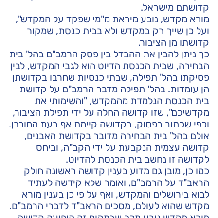
קדושתם מישראל.
מורא מקדש, נובע מיראת מ"מי שפקד על המקדש",
ועל כן שייך רק במקדש ולא בבית כנסת, שמקור
קדושתו מן הציבור.
כך ניתן להבין את ההבדל בין פסק הרמב"ם בהל' בית
הבחירה, שבית הכנסת הדיוט הוא לגבי המקדש, לבין
פסיקתו בהל' תפילה, שבתי כנסיות שחרבו בקדושתן
הן עומדות. בהל' תפילה מדבר הרמב"ם על קדושת
בית הכנסת הנלמדת מהמקדש, "והשימותי את
מקדשיכם", שזו קדושה החלה על ידי תפילת הציבור,
וכפי שכתוב בפסוק, בקדושה קיימת אף בעת החורבן.
אולם בהל' בית הבחירה מדובר בקדושת האבנים,
קדושה עצמית הנקבעת על ידי הקב"ה, וביחס
לקדושה זו נחשב בית הכנסת להדיוט.
כמו כן, מובן גם מדוע בענין קדושה ראשונה חולק
הראב"ד על הרמב"ם, ואומר שלא קידשה לעתיד
לבוא בירושלים והמקדש, ואף על פי כן בענין מורא
מקדש שהוא לעולם, מסכים הראב"ד לדברי הרמב"ם.
מורא מקדש נובע מכך שבמקום זה הופיעה קדושה