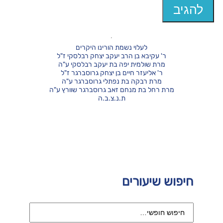
לעלוי נשמת הורינו היקרים
ר' עקיבא בן הרב יעקב יצחק רבלסקי ז"ל
מרת שולמית יפה בת יעקב רבלסקי ע"ה
ר' אליעזר חיים בן יצחק גרוסברגר ז"ל
מרת רבקה בת נפתלי גרוסברגר ע"ה
מרת רחל בת מנחם זאב גרוסברגר שוורץ ע"ה
ת.נ.צ.ב.ה
חיפוש שיעורים