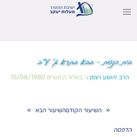
בית כנסת – בבא בתרא ג' ע"ב
הרב יהושע ויצמן
ג׳ באלול ה׳תש״מ
15/08/1980
«
השיעור הקודם
השיעור הבא
»
הדפסה