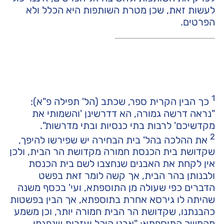
לעשות זאת, שכן מטרת השותפות היא הכלל ולא
הפרטים.
1
כך הבין הקרית ספר, שכתב (הל' תפילה פ"א):
"נראה דרשה גמורה, הא דדרשינן 'והשמותי את
מקדשיכם' לרבות בתי כנסיות ובתי מדרשות".
2
את ההלכה בהל' בית הבחירה יש שפירשו להיפך,
שקדושת בית הכנסת חמורה מקדושת הר הבית, ולכן
אין לקחת את האבנים שנחצבו לשם בית הכנסת
ולבנותן בהר הבית, אך קשה לומר זאת בפשט
הדברים כפי שעולה מן התוספתא, ועי' בכסף משנה
שהיתה לו גירסא אחרת בתוספתא, אך הבין בפשטות
כהבנתנו, שקדושת הר הבית חמורה יותר, וכן משמע
מהמשך התוספתא: "אבני היכל ועזרות שנפגמו