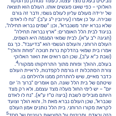
מביטים בעולם מצד עצמו, כעומד מנותק מן המקור
האלוקי – כפי שאנו פוגשים אותו. העולם הוא תוצאה
של ירידה מעולם עליון לעולם גשמי, ודבר זה גורם
שבירה. על כן אמרו (עירובין י"ג ע"ב): "נח לו לאדם
שלא נברא יותר משנברא", וכן: "שמים נבראו תחילה",
בניגוד לבית הלל האומרים: "ארץ נבראה תחילה"
(חגיגה י"ב ע"א). לבית שמאי המגמה היא השמים,
העולם הרוחני, והעולם הגשמי הוא "בדיעבד". כך גם
אמרו בית שמאי בהדלקת נרות חנוכה "פוחת והולך"
(שבת כ"א ע"ב), שכן הם רואים את האור האלוקי
4
בעולם, ההולך ופוחת מתוך התרחקותו ממקורו
.
צורת הסתכלות זו גורמת לקפדנות, לראיית העולם
כדבר מאיים, שיש להתרחק ממנו ולהילחם בו.
שיטתם של בית הלל שונה. הם אומרים "ברוך ה' יום
יום" – יש לימי החול מעלה מצד עצמם, ולא רק מצד
היותם מובילים לשבת (ביצה ט"ז ע"א). "נח לו לאדם
שנברא", שכן העולם נברא מאת ה', והוא הולך וצועד
לקראת מקורו הרוחני. בית הלל נותנים אמון העולם
5
הזה ובאדם, ומביטים על המציאות בעיניים של חסד
.