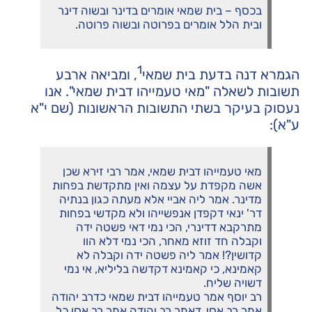
בכסף – בית שמאי אומרים בדינר ובשוה דינר
ובית הלל אומרים בפרוטה ובשוה פרוטה.
1
הגמרא דנה בדעת בית שמאי
, ומביאה ארבע
תשובות לשאלה "מאי טעמייהו דבית שמאי". אנו
נעסוק בעיקר בשתי התשובות הראשונות (שם י"א
ע"א):
מאי טעמייהו דבית שמאי, אמר רבי זירא שכן
אשה מקפדת על עצמה ואין מתקדשת בפחות
מדינר. אמר ליה אביי אלא מעתה כגון בנתיה
דר' ינאי דקפדן אנפשייהו ולא מקדשי בפחות
מתרקבא דדינרי, הכי נמי דאי פשטה ידה
וקבלה חד זוזא מאחר, הכי נמי דלא הוו
קדושין?! אמר ליה פשטה ידה וקבלה לא
קאמינא, כי קאמינא דקדשה בליליא, אי נמי
דשויה שליח.
רב יוסף אמר טעמייהו דבית שמאי כדרב יהודה
אמר רב אסי, דאמר רב יהודה אמר רב אסי כל