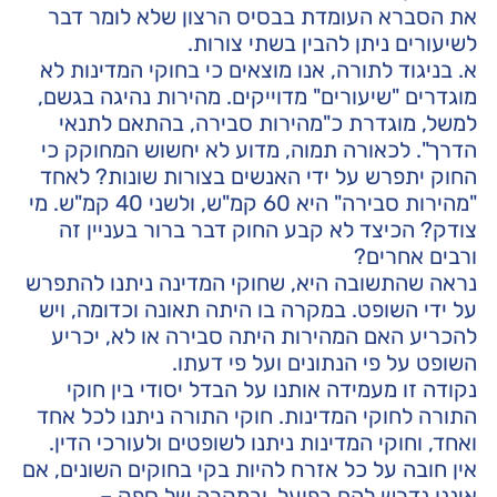
את הסברא העומדת בבסיס הרצון שלא לומר דבר
לשיעורים ניתן להבין בשתי צורות.
א. בניגוד לתורה, אנו מוצאים כי בחוקי המדינות לא
מוגדרים "שיעורים" מדוייקים. מהירות נהיגה בגשם,
למשל, מוגדרת כ"מהירות סבירה, בהתאם לתנאי
הדרך". לכאורה תמוה, מדוע לא יחשוש המחוקק כי
החוק יתפרש על ידי האנשים בצורות שונות? לאחד
"מהירות סבירה" היא 60 קמ"ש, ולשני 40 קמ"ש. מי
צודק? הכיצד לא קבע החוק דבר ברור בעניין זה
ורבים אחרים?
נראה שהתשובה היא, שחוקי המדינה ניתנו להתפרש
על ידי השופט. במקרה בו היתה תאונה וכדומה, ויש
להכריע האם המהירות היתה סבירה או לא, יכריע
השופט על פי הנתונים ועל פי דעתו.
נקודה זו מעמידה אותנו על הבדל יסודי בין חוקי
התורה לחוקי המדינות. חוקי התורה ניתנו לכל אחד
ואחד, וחוקי המדינות ניתנו לשופטים ולעורכי הדין.
אין חובה על כל אזרח להיות בקי בחוקים השונים, אם
איננו נדרש להם בפועל, ובמקרה של ספק –