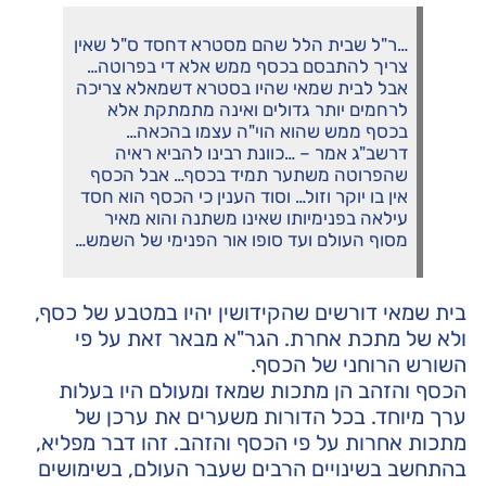
…ר"ל שבית הלל שהם מסטרא דחסד ס"ל שאין
צריך להתבסם בכסף ממש אלא די בפרוטה…
אבל לבית שמאי שהיו בסטרא דשמאלא צריכה
לרחמים יותר גדולים ואינה מתמתקת אלא
בכסף ממש שהוא הוי"ה עצמו בהכאה…
דרשב"ג אמר – …כוונת רבינו להביא ראיה
שהפרוטה משתער תמיד בכסף… אבל הכסף
אין בו יוקר וזול… וסוד הענין כי הכסף הוא חסד
עילאה בפנימיותו שאינו משתנה והוא מאיר
מסוף העולם ועד סופו אור הפנימי של השמש…
בית שמאי דורשים שהקידושין יהיו במטבע של כסף,
ולא של מתכת אחרת. הגר"א מבאר זאת על פי
השורש הרוחני של הכסף.
הכסף והזהב הן מתכות שמאז ומעולם היו בעלות
ערך מיוחד. בכל הדורות משערים את ערכן של
מתכות אחרות על פי הכסף והזהב. זהו דבר מפליא,
בהתחשב בשינויים הרבים שעבר העולם, בשימושים