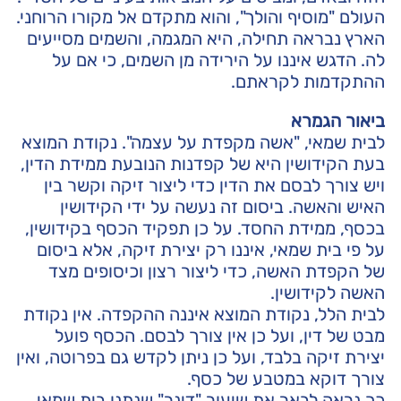
העולם "מוסיף והולך", והוא מתקדם אל מקורו הרוחני.
הארץ נבראה תחילה, היא המגמה, והשמים מסייעים
לה. הדגש איננו על הירידה מן השמים, כי אם על
ההתקדמות לקראתם.
ביאור הגמרא
לבית שמאי, "אשה מקפדת על עצמה". נקודת המוצא
בעת הקידושין היא של קפדנות הנובעת ממידת הדין,
ויש צורך לבסם את הדין כדי ליצור זיקה וקשר בין
האיש והאשה. ביסום זה נעשה על ידי הקידושין
בכסף, ממידת החסד. על כן תפקיד הכסף בקידושין,
על פי בית שמאי, איננו רק יצירת זיקה, אלא ביסום
של הקפדת האשה, כדי ליצור רצון וכיסופים מצד
האשה לקידושין.
לבית הלל, נקודת המוצא איננה ההקפדה. אין נקודת
מבט של דין, ועל כן אין צורך לבסם. הכסף פועל
יצירת זיקה בלבד, ועל כן ניתן לקדש גם בפרוטה, ואין
צורך דוקא במטבע של כסף.
כך נראה לבאר את שיעור "דינר" שנתנו בית שמאי