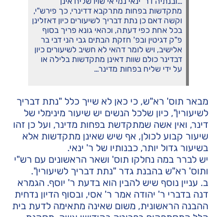
…ובנתיה דר' ינאי נמי אי שויו שליח אינן
מתקדשות בפחות מתרקבא דדינרי, כך פירש"י,
וקשה דאם כן נתת דבריך לשיעורים כיון דאזלינן
בכל אחת כפי דעתה, וכהאי גונא פריך בסוף
פ"ק דגיטין ובפ' חזקת הבתים גבי הני דבי בר
אלישיב, ויש לומר דהאי לא חשיב לשיעורים כיון
דבדינר כולם שוות דאינן מתקדשות בלילה או
על ידי שליח בפחות מדינר…
מבאר תוס' רא"ש, כי כאן לא שייך כלל "נתת דבריך
לשיעורין", כיון שלכל הנשים יש שיעור מינימלי של
דינר, ואין אשה שמתקדשת בפחות מדינר, ועל כן זהו
שיעור קבוע לכולן, אף שיש שאינן מתקדשות אלא
בשיעור גדול יותר, כבנותיו של ר' ינאי.
יש לברר במה נחלקו תוס' ושאר הראשונים עם רש"י
ותוס' רא"ש בהבנת גדר "נתת דבריך לשיעורין".
ב. עניין נוסף שיש להבין הוא בדעת ר' יוסף. הגמרא
דנה בדברי ר' יהודה אמר ר' אסי, ובסוף הדיון נדחית
ההבנה הראשונית, משום שאינה מתאימה לדעת בית