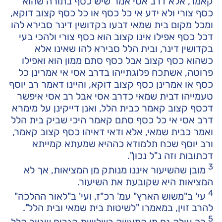
קאמר, אלא דרב אסי אמר שיש כסף בתורה שהוא
כסף צורי ולא ידע אי כל כסף או כל כסף קצוב דוקא,
ומכל מקום בית שמאי דבעו בקדושין דינר סבירא להו
דכל כסף אפילו אינו קצוב הוא כסף צורי ולהכי בעי
בקדושין דינר, ובית הלל סבירא להו שאינו אלא
כשהוא כסף קצוב אבל כסף סתם ממון הוא ואפילו
פרוטה, אשתכח פלוגתייהו בדרב אסי אי אמרינן כל
כסף או אמרינן כסף קצוב דוקא, והיינו דאמר רב יוסף
טעמייהו דבית שמאי כדרב אסי אבל רב אסי איפשר
דכסף קצוב קאמר כבית הלל, ואנן דייקינן על מימרא
דרב אסי אי כל כסף סתם קאמר היכי שביק בית הלל
ואמר כבית שמאי, אלא ודאי דאיהו כסף קצוב קאמר,
ורב יוסף שכח תלמודא כההיא שמעתא קמייתא
דכתובות וזה נ"ל נכון".
3
מובן שהשיעור איננו מנותק מן המציאות, אך לא
המציאות היא שקובעת את השיעור.
4
עי' ב"משוש הארץ" עמ' רכ"ז, ועי' ב"לאור ההלכה"
להרב זוין, במאמרו "לשיטות בית שמאי ובית הלל".
5
כך עולה גם מן המעשה בשלושת הגרים שגייר הלל.