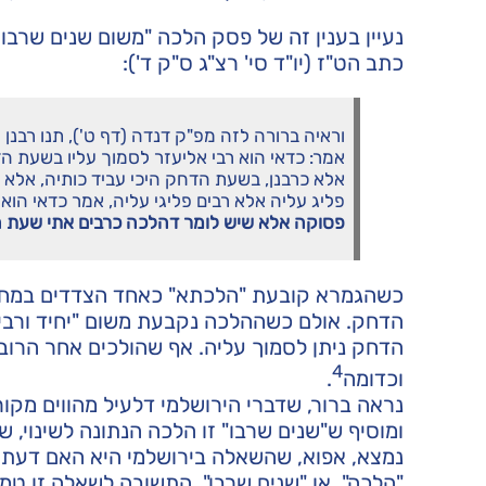
נעיין בענין זה של פסק הלכה "משום שנים שרבו 
כתב הט"ז (יו"ד סי' רצ"ג ס"ק ד'):
וראיה ברורה לזה מפ"ק דנדה (דף ט'), תנו רבנן
אמר: כדאי הוא רבי אליעזר לסמוך עליו בשעת ה
אלא כרבנן, בשעת הדחק היכי עביד כותיה, אלא 
פליג עליה אלא רבים פליגי עליה, אמר כדאי הוא 
פסוקה אלא שיש לומר דהלכה כרבים אתי שעת ה
כשהגמרא קובעת "הלכתא" כאחד הצדדים במחלו
הדחק. אולם כשההלכה נקבעת משום "יחיד ורבים
הדחק ניתן לסמוך עליה. אף שהולכים אחר הרוב,
4
וכדומה
.
נראה ברור, שדברי הירושלמי דלעיל מהווים מקור ל
ומוסיף ש"שנים שרבו" זו הלכה הנתונה לשינוי, שהר
נמצא, אפוא, שהשאלה בירושלמי היא האם דעת ר
"הלכה", או "שנים שרבו". התשובה לשאלה זו טמ