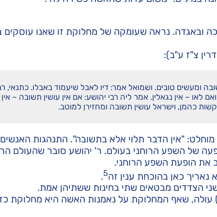
לכה ובאגדה. נראה שעומקה של מחלוקת זו שאנו עוסקים 
ין צ"ז ע"ב):
ובה ומעשים טובים. ושמואל אמר: דיו לאבל שיעמוד באבלו. כתנאי, רב
ם לאו – אין נגאלין. אמר ליה רבי יהושע: אם אין עושין תשובה – אין
שות כהמן, וישראל עושין תשובה ומחזירן למוטב.
מוחלט: "אין הדבר תלוי אלא בתשובה". התנהגות האנשים 
ה של השפע הרוחני בעולם. ר' יהושע סובר שהעולם הרו
ב את הופעת השפע הרוחני.
5
א נאריך כאן בהוכחת ענין זה
.
שני הצדדים מבטאים שתי בחינות ששתיהן אמת.
) עולה, שאף המחלוקת על נאמנות האשה היא מחלוקת כזו,