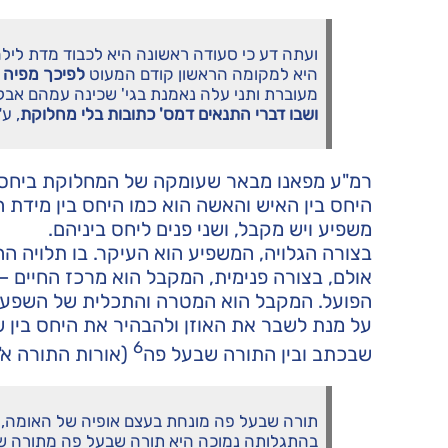
ועתה דע כי סעודה ראשונה היא לכבוד מדת לילה
היא למקומה הראשון קודם המעוט
לפיכך מפיה א
מעוברת ותני עלה נאמנת בגי' שכינה עמהם אבל
ושבו דברי התנאים דמס' כתובות בלי מחלוקת
, ע
רמ"ע מפאנו מבאר שעומקה של המחלוקת ביחס 
היחס בין האיש והאשה הוא כמו היחס בין מידת ה
משפיע ויש מקבל, ושני פנים ליחס ביניהם.
בצורה הגלויה, המשפיע הוא העיקר. בו תלויה ה
אולם, בצורה פנימית, המקבל הוא מרכז החיים – 
הפועל. המקבל הוא המטרה והתכלית של השפע, ו
על מנת לשבר את האוזן ולהבהיר את היחס בין ש
6
שבכתב ובין התורה שבעל פה
(אורות התורה א', 
תורה שבעל פה מונחת בעצם אופיה של האומה, 
בהתגלותה נמוכה היא תורה שבעל פה מתורה שב