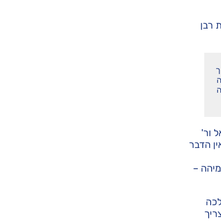
 רבן
ך
ה
ה
 ור'
ין הדבר
מיהה –
לכה
ריך