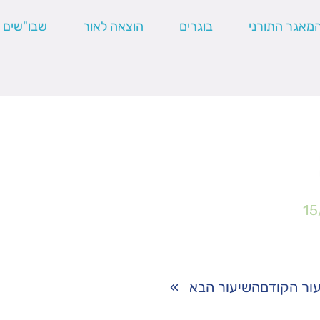
מאגר התורני
בוגרים
הוצאה לאור
שבו"שים
15
ור הקודם
השיעור הבא
»