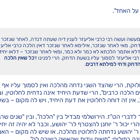
על האחד".
 מעשה ועשה רבי כרבי אליעזר לענין דיה שעתה דנדה, לאחר שנזכר
דחק. מאי לאחר שנזכר, אילימא לאחר שנזכר דאין הלכה כרבי אליעז
דלא אתמר הלכתא לא כמר ולא כמר, ומאי לאחר שנזכר – דלאו יחיד
רבי אליעזר לסמוך עליו בשעת הדחק. הרי לפנינו ד
כל שאין הלכה
דחק ודחי למילתא דרבים
.
קת, הרי שהצד השני נדחה מהלכה ואין לסמוך עליו אף
 הלכה כרבים", הרי שדעת היחיד אינה נדחית לחלוטין, ו
 אין זה דוחה לחלוטין את דעת היחיד, ויש לה מקום – ב
דברי הט"ז. הירושלמי מבדיל בין "הלכה", ובין "שנים שרבו
י יכול ר' יוחנן להצטרף לר' יהושע, וכבר לא יהיה זה יחיד
' יהושע נדחתה לחלוטין מהלכה, או שיש לה מקום – האם 
ונה במילים: "משום עדות שהאשה כשירה לה".