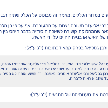
עים במדור הכללים. מאמר זה מבוסס על הכלל
שתיק רב
.
ולרבי אליעזר תשובה נצחת על המעוברת. אף על פי כן הלכ
באר שהמחלוקת קשורה לשאלה היסודית בדבר היחס בין ה
ל האיש או בניית החיים על ידי האשה.
רבן גמליאל בפרק קמא דכתובות (י"ג ע"א):
ה? איש פלוני וכהן הוא, רבן גמליאל ורבי אליעזר אומרים: נאמנת, ו
קת בעולה לנתין ולממזר, עד שתביא ראיה לדבריה. היתה מעוברת, ואמ
בן גמליאל ורבי אליעזר אומרים: נאמנת, ור' יהושע אומר: לא מפיה א
עד שתביא ראיה לדבריה.
טת את טענותיהם של התנאים (י"ג ע"ב):