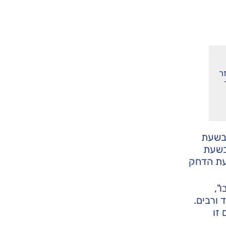
ר
 בשעת
בשעת
שעת הדחק
",
 ורבים.
זו