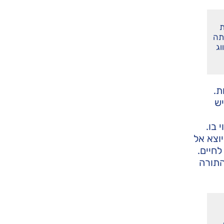
ת
תה
וג
ת.
יש
בו.
וצא אל
חיים.
התורה