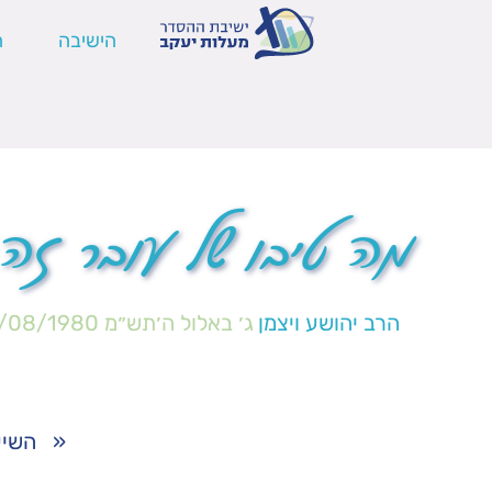
הישיבה
ה
מה טיבו של עובר זה
הרב יהושע ויצמן
ג׳ באלול ה׳תש״מ
/08/1980
«
השיע