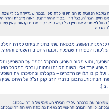
 נוקבא הנזונית מן המוחין ואוכלת מפי עצמה שעלייתה בלילי שבתו
נו חיים
. הגה"ה, בגי' הריון בסוד ההיא דתנינן ראוה מדברת והדר הי
 בחול
לא מפיה אנו חיין
בגי' קנא קנא בסוד מנחת קנאות שאין שם זו
"כ הגהה.
לנאמנות האשה, מבטאת שתי בחינות ביחס למדת המלכו
מלכות והספירות שמעליה, וכמו היחס בין השמים והארץ. 
השפעה, והוא מקור השפע. המקבל נסמך על המשפיע ותלוי 
השפע יורד אליו משום תכונתו ומהותו, ובכלי המקבל הוא י
על כן בו תלויים הדברים – בקבלתו ובהפיכתו את השפע ל
תי הבחינות, נתבונן בדברי הרב קוק זצ"ל על היחס שבין 
ב'):
שמצאה את ברכתה על ידי הגילוי השמימי של תורה שבכתב.
כתב. כי הרי הגורם הראשי למצא את נתיבתה היא התורה שבכתב,