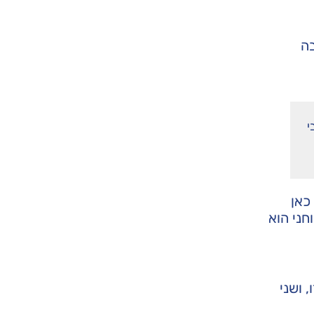
בה
י
כאן
חני הוא
 ושני