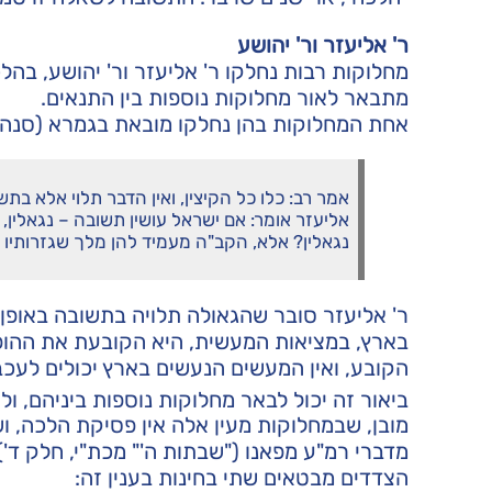
ר' אליעזר ור' יהושע
מחלוקות רבות נחלקו ר' אליעזר ור' יהושע, בה
מתבאר לאור מחלוקות נוספות בין התנאים.
אחת המחלוקות בהן נחלקו מובאת בגמרא (סנהדר
אמר רב: כלו כל הקיצין, ואין הדבר תלוי אלא בתש
אליעזר אומר: אם ישראל עושין תשובה – נגאלין, וא
נגאלין? אלא, הקב"ה מעמיד להן מלך שגזרותיו ק
ר' אליעזר סובר שהגאולה תלויה בתשובה באופן 
בארץ, במציאות המעשית, היא הקובעת את ההופע
הקובע, ואין המעשים הנעשים בארץ יכולים לעכ
ביאור זה יכול לבאר מחלוקות נוספות ביניהם, ול
מובן, שבמחלוקות מעין אלה אין פסיקת הלכה, ו
מדברי רמ"ע מפאנו ("שבתות ה'" מכת"י, חלק ד'
הצדדים מבטאים שתי בחינות בענין זה: