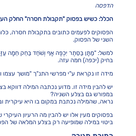
הדפסה
הכלל: כשיש בפסוק "תקבולת חסרה" החלק העיק
הפסוקים לפעמים כתובים בתקבולת חסרה, כלומ
השני של הפסוק.
למשל: "מַתָּן בַּסֵּתֶר יִכְפֶּה אָף וְשֹׁחַד בַּחֵק
בחיק (יכפה) חמה עזה.
מידה זו נקראת ע"י מפרשי התנ"ך "מושך עצמו וא
יש להבין מידה זו. מדוע נכתבה המילה דווקא בצ
במפורש גם בצלע השניה?
נראה, שהמילה נכתבת במקום בו היא עיקרית ובו
בפסוקים מעין אלו יש להבין מה הרעיון העיקרי
ביטוי במילה שמופיעה רק בצלע המלאה של הפס