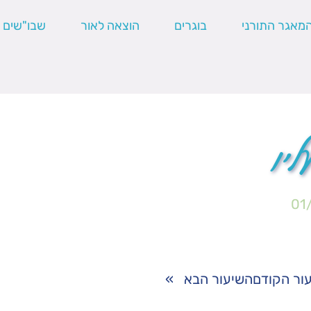
מאגר התורני
בוגרים
הוצאה לאור
שבו"שים
יו
01
ור הקודם
השיעור הבא
»