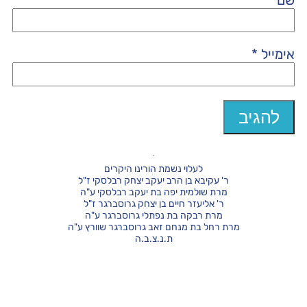
שם
*
אימייל
*
לעלוי נשמת הורינו היקרים
ר' עקיבא בן הרב יעקב יצחק רבלסקי ז"ל
מרת שולמית יפה בת יעקב רבלסקי ע"ה
ר' אליעזר חיים בן יצחק גרוסברגר ז"ל
מרת רבקה בת נפתלי גרוסברגר ע"ה
מרת רחל בת מנחם זאב גרוסברגר שוורץ ע"ה
ת.נ.צ.ב.ה