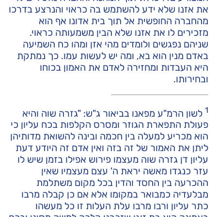
את אזנו שלא ידע להשתמש בה כראוי והנרצע בדרכו
מהחברה החופשית אל תוך בית אדונו אף הוא
מזכירים לו את אזנו שלא הבין משמעותה כראוי.
שניהם נפגשים ולומדים מהי אזן ומהו כח השמיעה
באדם מנין הוא בא, ומה יש לעשות עמו. כך נמתקת
היא העבדות ומחזירה לאדם את האמון בכוחו
ובחירותו.
1
לשון הרמ"ע מפאנו בביאור ג"ש: "גזרה שוה והיא
פעולת התפארת הגוזר ומסרס הקלפות בכח עליון כי
הוא מכריע למעלה בין חכמה ובינה להשואת מדותיהן
ליתן את האמור של זה בזה ואין אדם זה היודע דעת
עליון דן גזרה שוה מעצמו פירוש אפילו בזמן שיש לו
עזר כנגדו מאשה יראת ה' עצם מעצמיו שאין
ההכרעה בין החסד והדין בכל מקום משתלמת
מבלעדיה כמבואר במקומו אלא אם כן קבלה מרבו
כתר עליון ורבו מרבו עלת העלות זו כל מעשהו