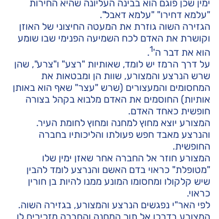
ימין שכן פוגם הוא בבינה העליונה שהיא החירות
"עלמא דחירו" "עלמא דאבל".
הגזירה השוה גוזרת את המעטה החיצוני של האוזן
וקושרת את האדם לכח השמיעה הפנימי שבו שומע
1
הוא את דבר ה'
.
על דרך הרמז יש לומד, שאותיות "רצע" ו"צרע", שהן
שרש הנרצע והמצורע, שוות הן ומבטאות את
המחסומים והמעצורים (שרש "עצר" שאף הוא באותן
אותיות) החוסמים את האדם מלבוא בקהל בצורה
חופשית כאחד האדם.
המצורע יוצא מחוץ למחנה ומחוץ לחומת העיר.
והנרצע מאבד חפש פעולתו והליכותיו בחברה
החופשית.
המצורע חוזר אל החברה אחר שאזן ימין שלו
"מטופלת" כראוי בדם האשם והנרצע לומד להבין
שיש קלקולו ומחסומו המונע ממנו להיות בן חורין
כראוי.
לפי האר"י נפגשים הנרצע והמצורע, בגזירה השוה.
המצורע בדרכו אל תוך המחנה והחברה מזכירים לו