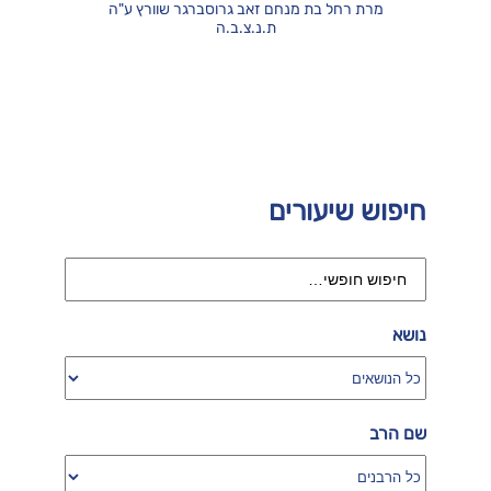
מרת רחל בת מנחם זאב גרוסברגר שוורץ ע"ה
ת.נ.צ.ב.ה
חיפוש שיעורים
נושא
שם הרב