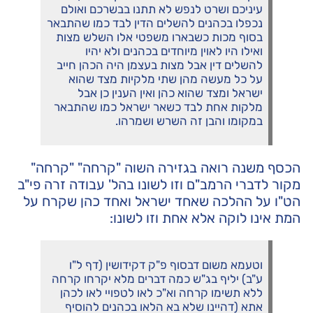
עיניכם ושרט לנפש לא תתנו בבשרכם ואולם
נכפלו בכהנים להשלים הדין לבד כמו שהתבאר
בסוף מכות כשבארו משפטי אלו השלש מצות
ואילו היו לאוין מיוחדים בכהנים ולא יהיו
להשלים דין אבל מצות בעצמן היה הכהן חייב
על כל מעשה מהן שתי מלקיות מצד שהוא
ישראל ומצד שהוא כהן ואין הענין כן אבל
מלקות אחת לבד כשאר ישראל כמו שהתבאר
במקומו והבן זה השרש ושמרהו.
הכסף משנה רואה בגזירה השוה "קרחה" "קרחה"
מקור לדברי הרמב"ם וזו לשונו בהל' עבודה זרה פי"ב
הט"ו על ההלכה שאחד ישראל ואחד כהן שקרח על
המת אינו לוקה אלא אחת וזו לשונו:
וטעמא משום דבסוף פ"ק דקידושין (דף ל"ו
ע"ב) יליף בג"ש כמה דברים מלא יקרחו קרחה
ללא תשימו קרחה וא"כ לאו לטפויי לאו לכהן
אתא (דהיינו שלא בא הלאו בכהנים להוסיף