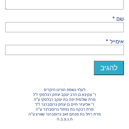
שם
*
אימייל
*
לעלוי נשמת הורינו היקרים
ר' עקיבא בן הרב יעקב יצחק רבלסקי ז"ל
מרת שולמית יפה בת יעקב רבלסקי ע"ה
ר' אליעזר חיים בן יצחק גרוסברגר ז"ל
מרת רבקה בת נפתלי גרוסברגר ע"ה
מרת רחל בת מנחם זאב גרוסברגר שוורץ ע"ה
ת.נ.צ.ב.ה