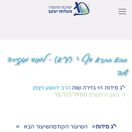
בבא בתרא דף י' (ע"א) – לימוד מגזירה
שוה
י"ג מידות
>>
גזירה שוה
הרב יהושע ויצמן
ה׳ באב ה׳תש״מ
18/07/1980
י"ג מידות
«
השיעור הקודם
השיעור הבא
»