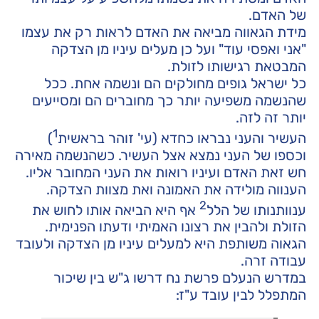
של האדם.
מידת הגאווה מביאה את האדם לראות רק את עצמו
"אני ואפסי עוד" ועל כן מעלים עיניו מן הצדקה
המבטאת רגישותו לזולת.
כל ישראל גופים מחולקים הם ונשמה אחת. ככל
שהנשמה משפיעה יותר כך מחוברים הם ומסייעים
יותר זה לזה.
1
העשיר והעני נבראו כחדא (עי' זוהר בראשית
)
וכספו של העני נמצא אצל העשיר. כשהנשמה מאירה
חש זאת האדם ועיניו רואות את העני המחובר אליו.
הענווה מולידה את האמונה ואת מצוות הצדקה.
2
ענוותנותו של הלל
אף היא הביאה אותו לחוש את
הזולת ולהבין את רצונו האמיתי ודעתו הפנימית.
הגאוה משותפת היא למעלים עיניו מן הצדקה ולעובד
עבודה זרה.
במדרש הנעלם פרשת נח דרשו ג"ש בין שיכור
המתפלל לבין עובד ע"ז: