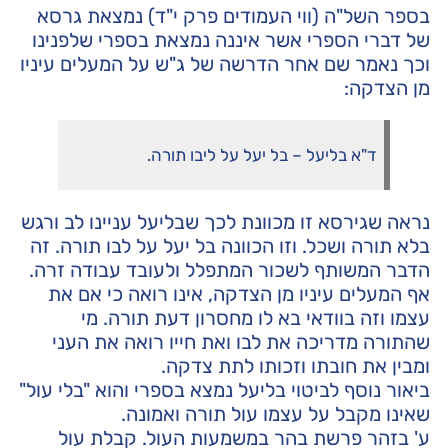
בספר השל"ה (ווי העמודים פרק י"ד) נמצאת גרסא
של דברי הספרי אשר איננה נמצאת בספרי שלפנינו
וכך נאמר שם אחר הדרשה של ג"ש על המעלים עיניו
מן הצדקה:
ד"א בליעל – בל יעל על ליבו תורה.
נראה שגירסא זו מכוונת לכך שבליעל עניינו לב ורגש
בלא תורה ושכל. וזו הכוונה בל יעל על לבו תורה. זה
הדבר המשותף לשכור המתפלל ולעובד עבודה זרה.
אף המעלים עיניו מן הצדקה, אינו רואה כי אם את
עצמו וזה בוודאי בא לו מחסרון דעת תורה. מי
שהתורה מדריכה את לבו ואת חייו רואה את העני
ומבין את חובתו וזכותו לתת צדקה.
ביאור נוסף לביטוי בליעל נמצא בספרי והוא "בלי עול"
שאינו מקבל על עצמו עול תורה ואמונה.
ע' בזהר פרשת בהר במשמעות העול. קבלת עול