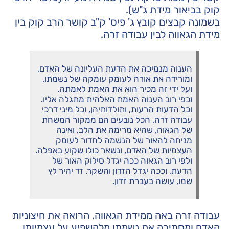
קוק בביאור מידת ג"ש).
בשמונה קבצים קובץ ג' פיס' ק"ב קושר הרב קוק בין
מידת הגאווה לבין עבודה זרה.
הענוה מנמיכה את הדעת העליונה של האדם,
ומורידה את אורה לעומק עומקה של נשמתו,
ועל ידי זה מכיר הוא את האמת לאמתה.
וכפי רוב הענוה האמת האלהית מתגלה אליו.
וכל הדעות הרעות, ותולדותיהן, וכל מיני דרכי
עבודה זרה, הכל נובעים הם ממקור המשחת
של הגאוה, שהיא מרימה את הלב, ואינה
מניחה להאור של הנשמה לחדור לעומק
העצמיות של האדם, ונשאר כולו שקוע באפלה.
ולפי רוב הגאוה ככה יגדל סילוק האור של
הדעת, וככה יגדל הזדון והשקר. זד יהיר לץ
שמו, עושה בעברת זדון.
עבודה זרה באה ממידת הגאווה, הרואה את חיצוניות
האדם ומסתירה את נשמתו מלהשפיע על עצמיותו