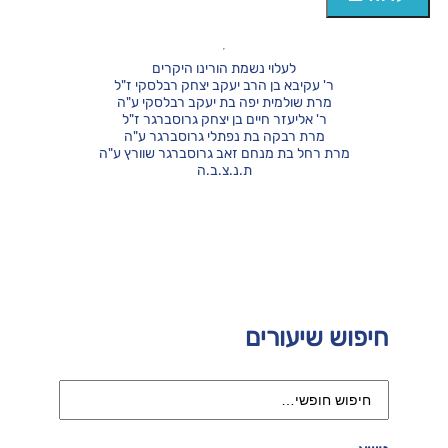
לעלוי נשמת הורינו היקרים
ר' עקיבא בן הרב יעקב יצחק רבלסקי ז"ל
מרת שולמית יפה בת יעקב רבלסקי ע"ה
ר' אליעזר חיים בן יצחק גרוסברגר ז"ל
מרת רבקה בת נפתלי גרוסברגר ע"ה
מרת רחל בת מנחם זאב גרוסברגר שוורץ ע"ה
ת.נ.צ.ב.ה
חיפוש שיעורים