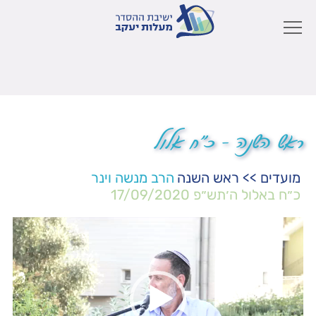
ראש השנה – כ"ח אלול
מועדים
>>
ראש השנה
הרב מנשה וינר
כ״ח באלול ה׳תש״פ
17/09/2020
נגן
וידאו