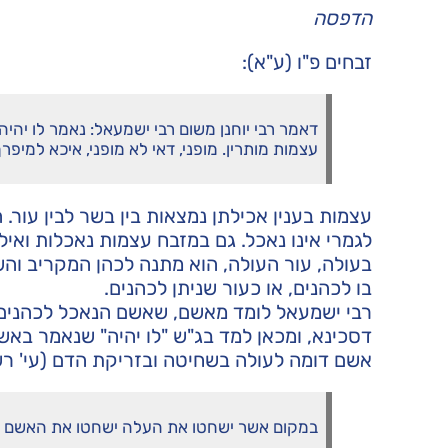
הדפסה
זבחים פ"ו (ע"א):
דאמר רבי יוחנן משום רבי ישמעאל: נאמר לו יהיה
עצמות מותרין. מופני, דאי לא מופני, איכא למיפר
עצמות בענין אכילתן נמצאות בין בשר לבין עור. 
לגמרי אינו נאכל. גם במזבח עצמות נאכלות ואילו
בעולה, עור העולה, הוא מתנה לכהן המקריב והש
בו לכהנים, או כעור שניתן לכהנים.
רבי ישמעאל לומד מאשם, שאשם הנאכל לכהנים ע
דסכינא, ומכאן למד בג"ש "לו יהיה" שנאמר באש
אשם דומה לעולה בשחיטה ובזריקת הדם (עי' רש"ר
במקום אשר ישחטו את העלה ישחטו את האשם וא