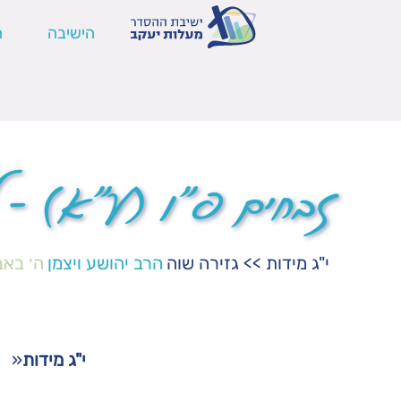
הישיבה
ה
זבחים פ"ו (ע"א) – 
י"ג מידות
>>
גזירה שוה
הרב יהושע ויצמן
ה׳ באב
י"ג מידות
«