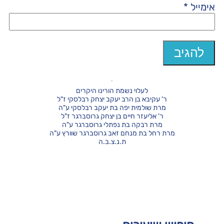
אימייל
*
לעלוי נשמת הורינו היקרים
ר' עקיבא בן הרב יעקב יצחק רבלסקי ז"ל
מרת שולמית יפה בת יעקב רבלסקי ע"ה
ר' אליעזר חיים בן יצחק גרוסברגר ז"ל
מרת רבקה בת נפתלי גרוסברגר ע"ה
מרת רחל בת מנחם זאב גרוסברגר שוורץ ע"ה
ת.נ.צ.ב.ה