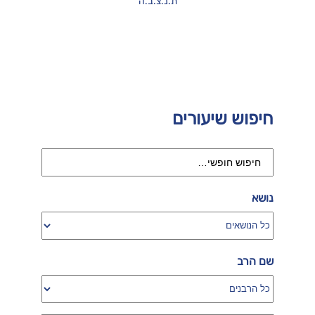
ת.נ.צ.ב.ה
חיפוש שיעורים
נושא
שם הרב