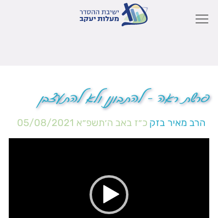
פרשת ראה – להתבונן ולא להתעצבן
הרב מאיר בזק
כ״ז באב ה׳תשפ״א
05/08/2021
נגן
וידאו