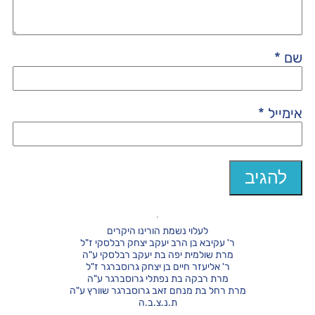
שם
*
אימייל
*
לעלוי נשמת הורינו היקרים
ר' עקיבא בן הרב יעקב יצחק רבלסקי ז"ל
מרת שולמית יפה בת יעקב רבלסקי ע"ה
ר' אליעזר חיים בן יצחק גרוסברגר ז"ל
מרת רבקה בת נפתלי גרוסברגר ע"ה
מרת רחל בת מנחם זאב גרוסברגר שוורץ ע"ה
ת.נ.צ.ב.ה