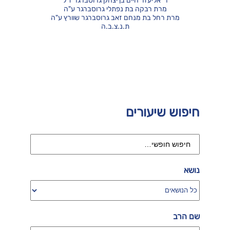
ר' אליעזר חיים בן יצחק גרוסברגר ז"ל
מרת רבקה בת נפתלי גרוסברגר ע"ה
מרת רחל בת מנחם זאב גרוסברגר שוורץ ע"ה
ת.נ.צ.ב.ה
חיפוש שיעורים
נושא
שם הרב