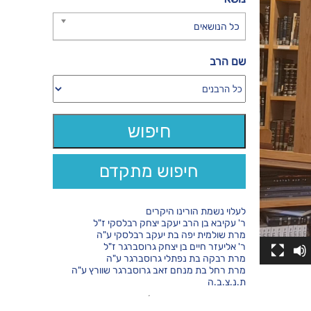
כל הנושאים
שם הרב
חיפוש מתקדם
לעלוי נשמת הורינו היקרים
ר' עקיבא בן הרב יעקב יצחק רבלסקי ז"ל
מרת שולמית יפה בת יעקב רבלסקי ע"ה
ר' אליעזר חיים בן יצחק גרוסברגר ז"ל
מרת רבקה בת נפתלי גרוסברגר ע"ה
מרת רחל בת מנחם זאב גרוסברגר שוורץ ע"ה
ת.נ.צ.ב.ה