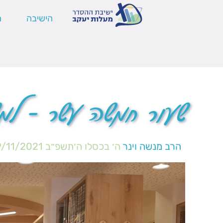
הישיבה
ה
שעור חמשה עשר – למ
הרב מנשה וינר
ה׳ בכסלו ה׳תשפ״ב
/11/2021
נגן
וידאו