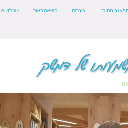
מאגר התורני
בוגרים
הוצאה לאור
שבו"שים
שמעותו של דמשק
09