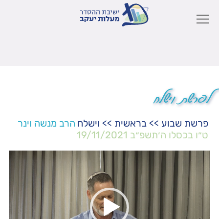
לפרשת וישלח
פרשת שבוע
>>
בראשית
>>
וישלח
הרב מנשה וינר
ט״ו בכסלו ה׳תשפ״ב
19/11/2021
נגן
וידאו