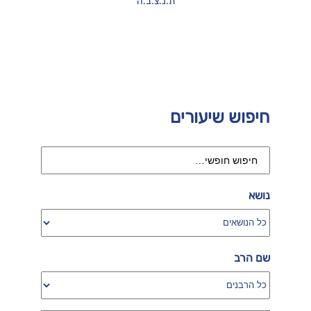
ת.נ.צ.ב.ה
חיפוש שיעורים
נושא
שם הרב