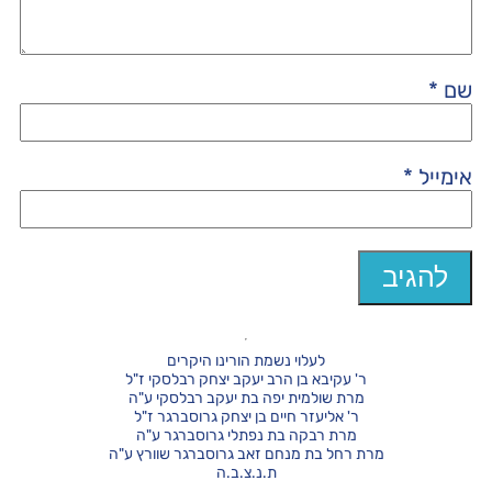
שם
*
אימייל
*
לעלוי נשמת הורינו היקרים
ר' עקיבא בן הרב יעקב יצחק רבלסקי ז"ל
מרת שולמית יפה בת יעקב רבלסקי ע"ה
ר' אליעזר חיים בן יצחק גרוסברגר ז"ל
מרת רבקה בת נפתלי גרוסברגר ע"ה
מרת רחל בת מנחם זאב גרוסברגר שוורץ ע"ה
ת.נ.צ.ב.ה