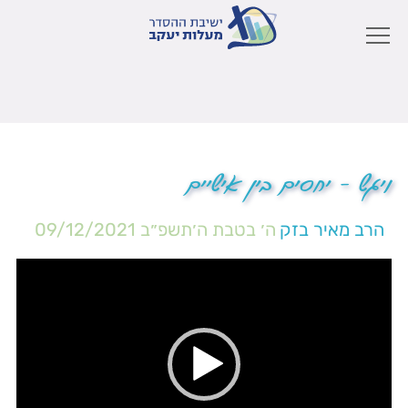
ויגש – יחסים בין אישיים
הרב מאיר בזק
ה׳ בטבת ה׳תשפ״ב
09/12/2021
נגן
וידאו