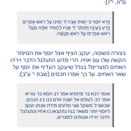
מ"ח, י"ז):
וַיַּרְא יוֹסֵף כִּי יָשִׁית אָבִיו יַד יְמִינוֹ עַל רֹאשׁ אֶפְרַיִם
וַיֵּרַע בְּעֵינָיו וַיִּתְמֹךְ יַד אָבִיו לְהָסִיר אֹתָהּ מֵעַל
רֹאשׁ אֶפְרַיִם עַל רֹאשׁ מְנַשֶּׁה.
בצורה פשוטה, יעקב הציף אצל יוסף את הסיפור
הקשה שלו עם אחיו. הרי מדוע התגלגל הדבר וירדו
האחים למצרים? בגלל שיעקב העדיף את יוסף על
שאר האחים. על כך אמרו חכמים (שבת י' ע"ב):
ואמר רבא בר מחסיא אמר רב חמא בר גוריא
אמר רב: לעולם אל ישנה אדם בנו בין הבנים,
שבשביל משקל שני סלעים מילת שנתן יעקב
ליוסף יותר משאר בניו נתקנאו בו אחיו ונתגלגל
הדבר וירדו אבותינו למצרים.