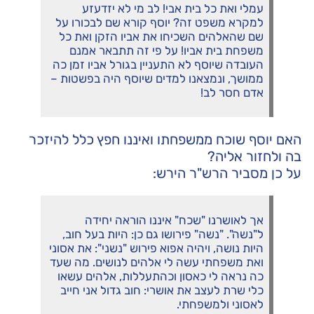
עמלי ואת כל בית אבי! לב מי לא יזדעזע
למקרא משפט זה? יוסף קורא שם לבכורו על
שם שהאלהים השכיחו את אביו הזקן ואת כל
משפחת בית אביו! על פי זה תתבאר אמנם
העובדה שיוסף לא התעניין בגורל אביו זמן כה
ממושך, ונמצאנו למדים שיוסף היה בפשטות –
אדם חסר לב!
האם יוסף שוכח ממשפחתו ואיננו חפץ כלל להיזכר
בה ולחזור אליה?
על כן מסביר הרש"ר הירש:
אך לאושרנו "שכח" איננו הוראה יחידה
ל"נשה". "נשה" פירושו גם כן: היות בעל חוב,
היות נושה, ויהיה אפוא פירוש "נשני": את אסוני
ואת משפחתי עשה לי אלהים לנושים. מה שעד
כה נראה לי כאסון וכהתעללות, אלהים עשאו
כלי שרת לעצב את אושרי: חוב גדול אני חייב
לאסוני ולמשפחתי.