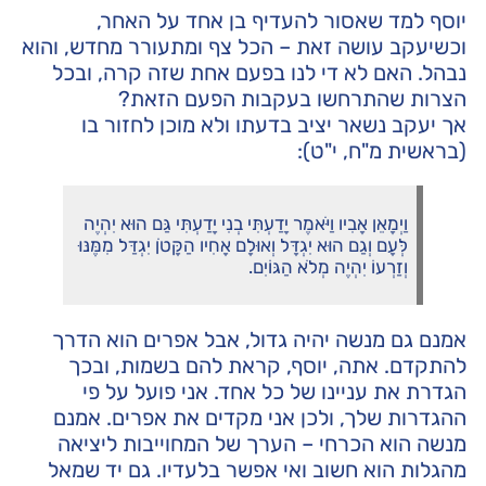
יוסף למד שאסור להעדיף בן אחד על האחר,
וכשיעקב עושה זאת – הכל צף ומתעורר מחדש, והוא
נבהל. האם לא די לנו בפעם אחת שזה קרה, ובכל
הצרות שהתרחשו בעקבות הפעם הזאת?
אך יעקב נשאר יציב בדעתו ולא מוכן לחזור בו
(בראשית מ"ח, י"ט):
וַיְמָאֵן אָבִיו וַיֹּאמֶר יָדַעְתִּי בְנִי יָדַעְתִּי גַּם הוּא יִהְיֶה
לְּעָם וְגַם הוּא יִגְדָּל וְאוּלָם אָחִיו הַקָּטֹן יִגְדַּל מִמֶּנּוּ
וְזַרְעוֹ יִהְיֶה מְלֹא הַגּוֹיִם.
אמנם גם מנשה יהיה גדול, אבל אפרים הוא הדרך
להתקדם. אתה, יוסף, קראת להם בשמות, ובכך
הגדרת את עניינו של כל אחד. אני פועל על פי
ההגדרות שלך, ולכן אני מקדים את אפרים. אמנם
מנשה הוא הכרחי – הערך של המחוייבות ליציאה
מהגלות הוא חשוב ואי אפשר בלעדיו. גם יד שמאל