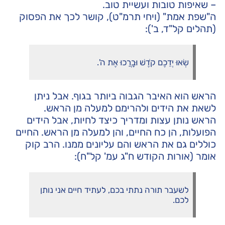
– שאיפות טובות ועשיית טוב.
ה"שפת אמת" (ויחי תרמ"ט), קושר לכך את הפסוק
(תהלים קל"ד, ב'):
שְׂאוּ יְדֵכֶם קֹדֶשׁ וּבָרֲכוּ אֶת ה'.
הראש הוא האיבר הגבוה ביותר בגוף. אבל ניתן
לשאת את הידים ולהרימם למעלה מן הראש.
הראש נותן עצות ומדריך כיצד לחיות, אבל הידים
הפועלות, הן כח החיים, והן למעלה מן הראש. החיים
כוללים גם את הראש והם עליונים ממנו. הרב קוק
אומר (אורות הקודש ח"ג עמ' קל"ח):
לשעבר תורה נתתי בכם, לעתיד חיים אני נותן
לכם.