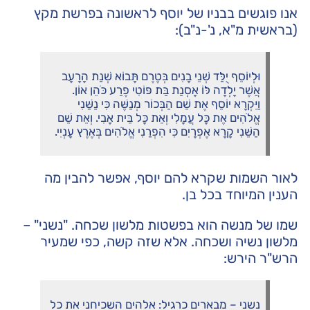
אנו פוגשים בבניו של יוסף לראשונה בפרשת מקץ
(בראשית מ"א, נ'-נ"ב):
וּלְיוֹסֵף יֻלַּד שְׁנֵי בָנִים בְּטֶרֶם תָּבוֹא שְׁנַת הָרָעָב
אֲשֶׁר יָלְדָה לּוֹ אָסְנַת בַּת פּוֹטִי פֶרַע כֹּהֵן אוֹן.
וַיִּקְרָא יוֹסֵף אֶת שֵׁם הַבְּכוֹר מְנַשֶּׁה כִּי נַשַּׁנִי
אֱלֹהִים אֶת כָּל עֲמָלִי וְאֵת כָּל בֵּית אָבִי. וְאֵת שֵׁם
הַשֵּׁנִי קָרָא אֶפְרָיִם כִּי הִפְרַנִי אֱלֹהִים בְּאֶרֶץ עָנְיִי.
לאור השמות שקרא להם יוסף, אפשר להבין מה
הענין המיוחד בכל בן.
שמו של מנשה הוא בפשטות מלשון שכחה. "נשני" –
מלשון נשיה ושכחה. אלא שזה קשה, כפי שמעיר
הרש"ר הירש:
נשני – מבארים כרגיל: אלהים השכיחני את כל