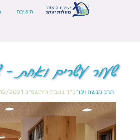
הישיבה
ה
שעור עשרים ואחת – 
הרב מנשה וינר
כ״ד בטבת ה׳תשפ״ב
12/2021
נגן
וידאו