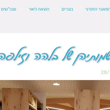
מאגר התורני
בוגרים
הוצאה לאור
שבו"שים
שמותיהן של בלהה וזילפה
28/