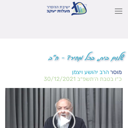
שלום בית, בכל מחיר? – ח"ב
מוסר
הרב יהושע ויצמן
כ״ו בטבת ה׳תשפ״ב
30/12/2021
נגן
וידאו