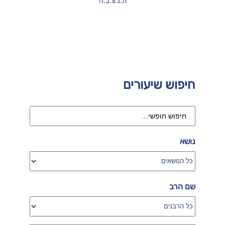
ת.נ.צ.ב.ה
חיפוש שיעורים
נושא
שם הרב