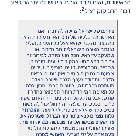
הראשונות, ואינו פוסל אותם. חידוש זה יתבאר לאור
2
דברי הרב קוק זצ"ל
:
צורתם של ישראל צריכה להתברר, אם
האנושיות הכללית של תוכן האדם עומדת היא
בה בצביונה כמו שהיא אצל כל העמים, ועליה
נבנתה הצורה הישראלית המיחדתה, או
שמעקב עד ראש הכל הוא מיוחד. לבירור זה
צריכים להשתמש במקורות שונים, תורניים,
שכליים, הסתוריים, רזיים, הופעיים, שיריים,
ולפעמים גם כן פוליטיים ואקונומיים. נראה
הדבר שמקודם נערך הדבר שצורת האדם
תשתלם בכללותה, ובתור תוספת ויתרון יגלה
על האומה המיוחדת רוחה המפואר בהדרת
קודש. אבל נתקלקלו הענינים ורוח האדם שקע
כל כך בכלל, עד שלא היה החול יכול להעשות
בסיס לקודש אלא אם כן יקלקל אותו,
והוכרחה
גלות מצרים לבא בתור כור הברזל, שצירפה את
צד האדם שבישראל, עד שנעשה לבריה חדשה
,
וצורתו החולית נתטשטשה לגמרי. והוחל גוי
פעם אחת על ידי הגרעין האנושי לצורה