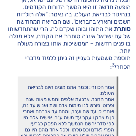
הופעה חדשה זו היא המשך הדורות הקודמים.
בנחיגוד לבריאת העולם, בה נאמר: "אלה תולדות
השמים והארץ בהבראם", שם הבריאה המחודשת
סותרת
את התוהו ובוהו שקדם לה, הרי שהתחדשותו
של עם ישראל איננה סותרת את הקודם, אלא מגלה
בו פנים חדשות – הממשיכות אותו בצורה מעולה
יותר.
תוספת משמעות בעניין זה ניתן ללמוד מדברי
3
הכוזרי
:
אמר הכוזרי: וכמה אתם מונים היום לבריאת
העולם:
אמר החבר: ארבעת אלפים וחמש מאות שנה
ופרוטן פורש לנו מימות אדם ושת ואנוש עד נח,
ואחרי כן עד שם ועבר, ומהם עד אברהם ואחרי
כן מיצחק ויעקב עד משה ע"ה. אישים אלה היו
לפי סדר יחשם הנמשך ללא הפסק כגרעין
הפרי לאדם וכסגולתו, ולכל אחד מהם היו גם
בנים אחרים שלא היו כי אם כקליפה לגרעין ולא