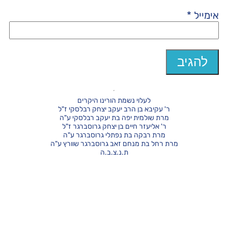
אימייל
*
לעלוי נשמת הורינו היקרים
ר' עקיבא בן הרב יעקב יצחק רבלסקי ז"ל
מרת שולמית יפה בת יעקב רבלסקי ע"ה
ר' אליעזר חיים בן יצחק גרוסברגר ז"ל
מרת רבקה בת נפתלי גרוסברגר ע"ה
מרת רחל בת מנחם זאב גרוסברגר שוורץ ע"ה
ת.נ.צ.ב.ה