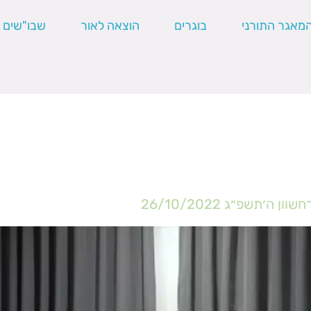
מאגר התורני
בוגרים
הוצאה לאור
שבו"שים
חשוון ה׳תשפ״ג
26/10/2022