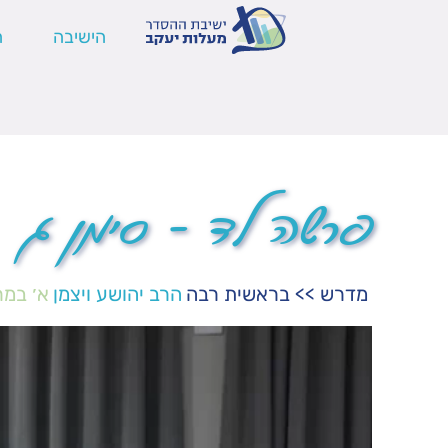
הישיבה
ה
פרשה לד – סימן ג
מדרש
>>
בראשית רבה
הרב יהושע ויצמן
א׳ במר
נגן
וידאו