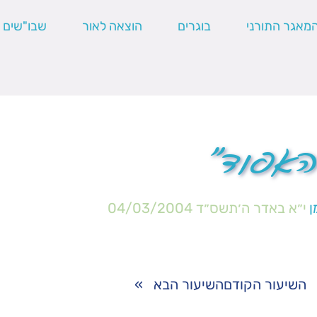
מאגר התורני
בוגרים
הוצאה לאור
שבו"שים
 האפוד"
ן
י״א באדר ה׳תשס״ד
04/03/2004
השיעור הקודם
השיעור הבא
»