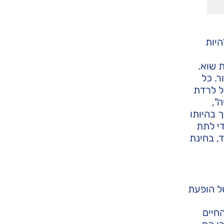
היות
 שוא.
ר. כל
ל לרדת
",
 בהיותו
די לתת
, בחינת
של הופעת
חיים