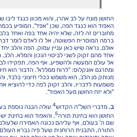
החושן מונח על לב אהרן, והוא מכוון כנגד ליבו 
האפוד הוא כנגד הפה, שכן "אפד", המופיע בכמה
מחוברים זה לזה, שלא יהיה אחד בפה ואחד בלב.
ברמה המוסרית הפשוטה, אל לו לאדם לומר דברים
אולם, נראה שיש כאן עניין עמוק. הפה והלב יחד 
אחד מהם זקוק לשני לביטוי הנכון והמלא. הלב, 
אל עולם המעשה ולהשפיע. אף הפה, תפקידו לבטא
ומתרגם אונקלוס: "לרוח ממללא". הדבור הוא חיות
מנותק מן הלב, הוא משמש ככלי חיצוני בלבד, וה
משמעות לדבריו, והלב זקוק לפה כדי להוציא את
"ולא יזח החושן מעל האפוד".
4
ב.
מדברי השל"ה הקדוש
עולה הבנה נוספת בעני
5
החושן הוא בחינת תורה
, והאפוד הוא בחינת יש
שם ה' בעולם. אף עליהם נכונה האמירה שלעולם
התורה, התבנית הרוחנית שעל פיה נברא העולם,