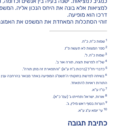
כמגיב למציאות. ישנה בעיה בין אנשים וכדומה, 
למציאות אלא בונה את היחס הנכון אליה. המשפט
דרכו הוא מופיעה.
זוהי הסתכלות המאחדת את המשפט את האמונה, וע
1
שמות כ"ח, כ"ח.
2
ספר המצוות לא תעשה פ"ז.
3
שמות כ"ח, ל'.
4
של"ה לפרשת תצוה, תורה אור ב'.
5
כדברי חז"ל (ברכות נ"ח ע"א): "והתפארת זה מתן תורה".
6
בשיחה לפרשת בחוקותי ה'תשס"ג המופיעה באתר מבואר בהרחבה ענין שת
התורות ראויות להתאחד.
7
ט"ז ע"א.
8
אורות, ישראל ותחייתו ג' (עמ' כ"א).
9
הערות בסוף ראש מילין, ג'.
10
עי' יומא ע"ג ע"א.
כתיבת תגובה