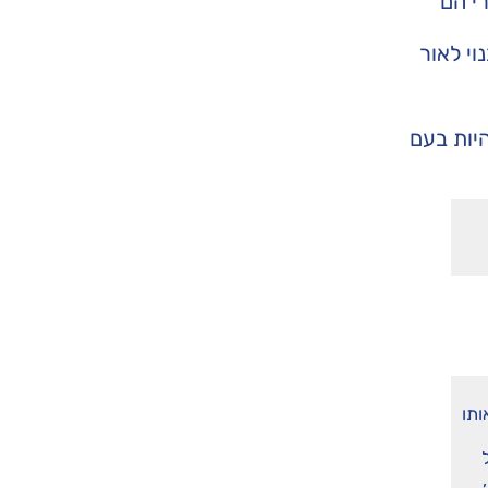
רי הם
י לאור
יות בעם
ותו