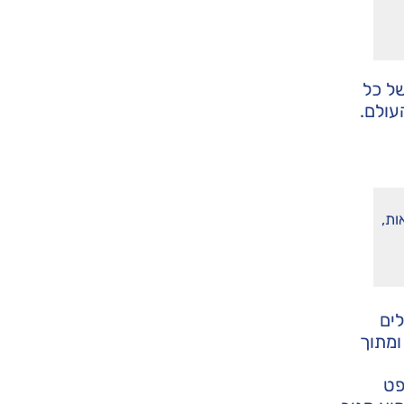
של כל
עולם.
ות,
לים
ומתוך
פט