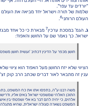
אותה ומורידים אותה אל חיי העולם הזה. אף ישר
"יורדים עד עפר".
שלמות של תורה וישראל יחד מביאה את העולם הר
6
העולם הרוחני
.
7
ג.
הגמ' במסכת ערכין
מבארת כי כל אחד מבגדי 
ישראל. כך נאמר שם על החושן והאפוד:
חושן מכפר על הדינין דכתיב 'ועשית חושן משפט'.
הציווי שלא יזח החושן מעל האפוד הוא ציווי של
ענין זה מתבאר לאור דברים שכתב הרב קוק זצ"
משה רבנו ע"ה, בתפסו אתו את כח המשפט, בתחל
התוכן האלהי שמשפטי ישראל באים אליו, ודרישת
אלהים, כי יהיה להם דבר בא אלי ושפטתי בין איש 
המשפט נשארה סגולה ישראלית, שהיא מתגלה באו