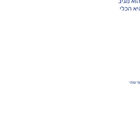
וא מגיב
יא הכלי
ף שתי