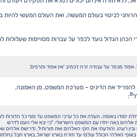
אל, ללא תורה אין הם יכולים למלא את תפקידם ויעודם וה
וחני לביטוי בעולם המעשה, ואת העולם המעשי להיות בנו
הכהן הגדול נועד לכפר על עברות מסויימות שעלולות לה
 אפוד מכפר על עבודה זרה דכתיב 'אין אפוד ותרפים'.
א להפריד את הדינים – מערכת המשפט, מן האמונה.
8
ל
:
ת יסודו באומה, העלה את כל ערכי המשפט עד סוף כל הדורות לא
 אלהים באה יחדו עם המשפט הישראלי. "כי יבא אלי העם לדרש
ובין רעהו. והודעתי את חקי האלהים ואת תורותיו". ודרישת אלהים של
פי האלהי הכולל עולמי עד וזורח בארץ ישראל, בארץ חבל נחלתו,